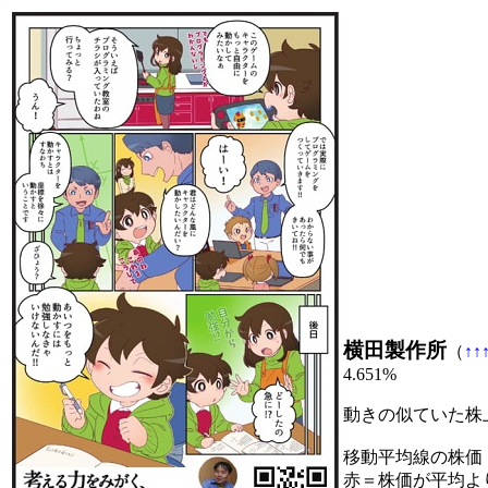
横田製作所
（
↑
↑
4.651%
動きの似ていた株
移動平均線の株価
赤＝株価が平均よ