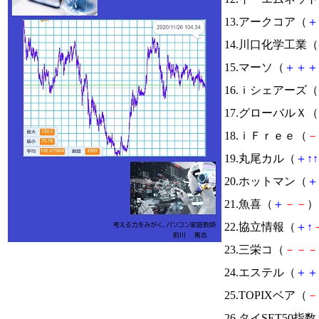
13.アークコア（
＋
14.川口化学工業（
15.マーソ（
＋
＋
＋
16.ｉシェアーズ（
17.グローバルＸ（
18.ｉＦｒｅｅ（
－
19.丸尾カル（
＋
↑
↑
20.ホットマン（
＋
21.魚喜（
＋
－
－
） 
22.協立情報（
＋
↑
23.三栄コ（
－
－
－
24.エステル（
＋
＋
25.TOPIXベア（
－
26.タイSET50指