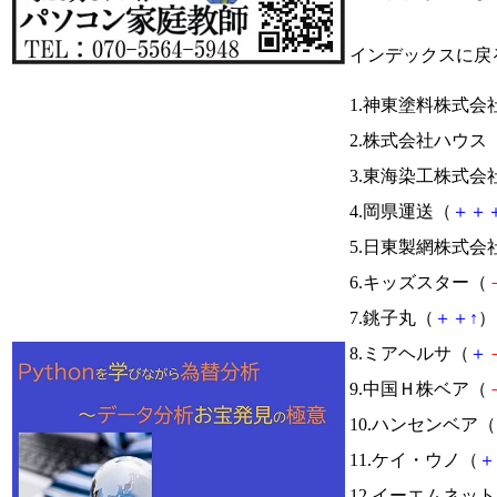
インデックスに戻
1.神東塗料株式会
2.株式会社ハウス
3.東海染工株式会
4.岡県運送（
＋
＋
5.日東製網株式会
6.キッズスター（
7.銚子丸（
＋
＋
↑
） 
8.ミアヘルサ（
＋
9.中国Ｈ株ベア（
10.ハンセンベア（
11.ケイ・ウノ（
＋
12.イーエムネッ