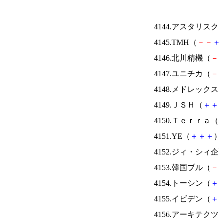
4144.アスタリス
4145.TMH（
－
－
4146.北川精機（
－
4147.ユニチカ（
－
4148.メドレック
4149.ＪＳＨ（
＋
＋
4150.Ｔｅｒｒａ（
4151.YE（
＋
＋
＋
）
4152.ジィ・シィ
4153.韓国ブル（
－
4154.トーシン（
＋
4155.イビデン（
＋
4156.アーキテク