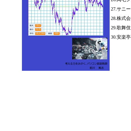
27.サニ
28.株
29.歌舞
30.安楽