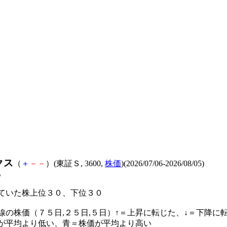
クス
（
＋
－
－
）(東証Ｓ, 3600,
株価
)(2026/07/06-2026/08/05)
%
ていた株上位３０、下位３０
線の株価（７５日,２５日,５日）↑＝上昇に転じた、↓＝下降に
が平均より低い、青＝株価が平均より高い