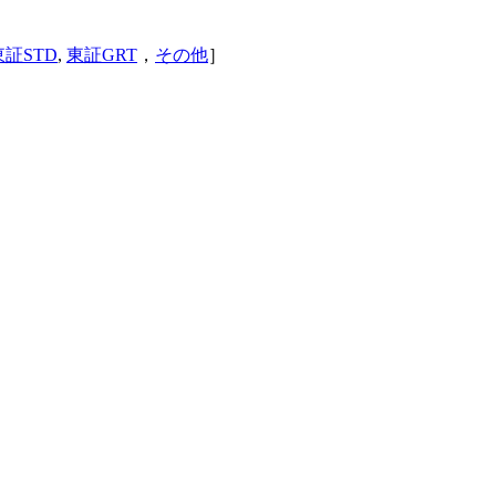
東証STD
,
東証GRT
，
その他
］