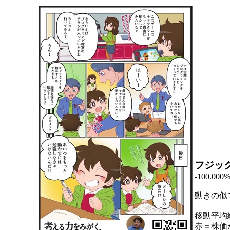
フジッ
-100.000
動きの似
移動平均
赤＝株価