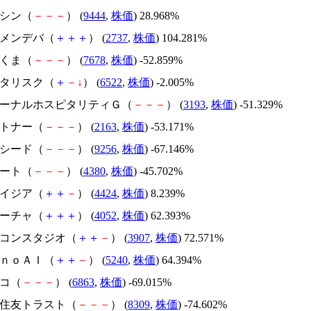
トーシン（
－
－
－
） (
9444
,
株価
) 28.968%
トーメンデバ（
＋
＋
＋
） (
2737
,
株価
) 104.281%
かさくま（
－
－
－
） (
7678
,
株価
) -52.859%
アスタリスク（
＋
－
↓
） (
6522
,
株価
) -2.005%
エターナルホスピタリティＧ（
－
－
－
） (
3193
,
株価
) -51.329%
アルトナー（
－
－
－
） (
2163
,
株価
) -53.171%
サクシード（
－
－
－
） (
9256
,
株価
) -67.146%
Ｍマート（
－
－
－
） (
4380
,
株価
) -45.702%
アメイジア（
＋
＋
－
） (
4424
,
株価
) 8.239%
フィーチャ（
＋
＋
＋
） (
4052
,
株価
) 62.393%
シリコンスタジオ（
＋
＋
－
） (
3907
,
株価
) 72.571%
ｍｏｎｏＡＩ（
＋
＋
－
） (
5240
,
株価
) 64.394%
レコ（
－
－
－
） (
6863
,
株価
) -69.015%
三井住友トラスト（
－
－
－
） (
8309
,
株価
) -74.602%