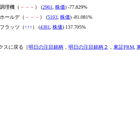
日本調理機（
－
－
－
） (
2961
,
株価
) -77.829%
昭和ホールデ（
－
－
－
） (
5103
,
株価
) -81.081%
ビーフラッツ（
↑
↑
↑
） (
4381
,
株価
) 137.705%
クスに戻る［
明日の注目銘柄
，
明日の注目銘柄２
，
東証PRM
,