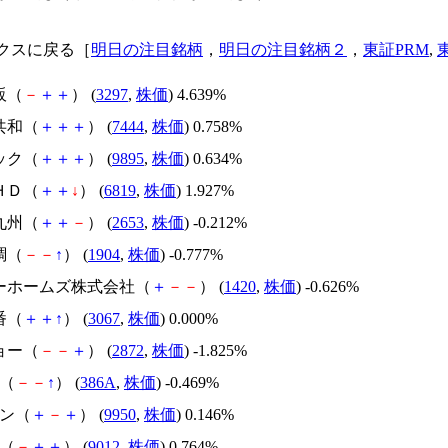
クスに戻る［
明日の注目銘柄
，
明日の注目銘柄２
，
東証PRM
,
販（
－
＋
＋
） (
3297
,
株価
) 4.639%
共和（
＋
＋
＋
） (
7444
,
株価
) 0.758%
ック（
＋
＋
＋
） (
9895
,
株価
) 0.634%
ＨＤ（
＋
＋
↓
） (
6819
,
株価
) 1.927%
九州（
＋
＋
－
） (
2653
,
株価
) -0.212%
調（
－
－
↑
） (
1904
,
株価
) -0.777%
ヨーホームズ株式会社（
＋
－
－
） (
1420
,
株価
) -0.626%
番（
＋
＋
↑
） (
3067
,
株価
) 0.000%
ョー（
－
－
＋
） (
2872
,
株価
) -1.825%
や（
－
－
↑
） (
386A
,
株価
) -0.469%
バン（
＋
－
＋
） (
9950
,
株価
) 0.146%
鉄（
－
＋
＋
） (
9012
,
株価
) 0.764%