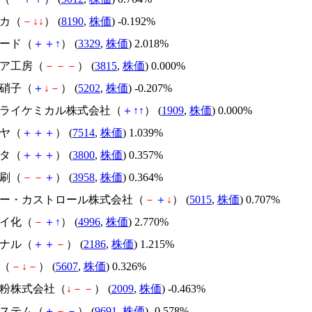
ナカ（
－
↓
↓
） (
8190
,
株価
) -0.192%
フード（
＋
＋
↑
） (
3329
,
株価
) 2.018%
ィア工房（
－
－
－
） (
3815
,
株価
) 0.000%
板硝子（
＋
↓
－
） (
5202
,
株価
) -0.207%
本ドライケミカル株式会社（
＋
↑
↑
） (
1909
,
株価
) 0.000%
ラヤ（
＋
＋
＋
） (
7514
,
株価
) 1.039%
リタ（
＋
＋
＋
） (
3800
,
株価
) 0.357%
印刷（
－
－
＋
） (
3958
,
株価
) 0.364%
ーピー・カストロール株式会社（
－
＋
↓
） (
5015
,
株価
) 0.707%
アイ化（
－
＋
↑
） (
4996
,
株価
) 2.770%
ソナル（
＋
＋
－
） (
2186
,
株価
) 1.215%
鍛（
－
↓
－
） (
5607
,
株価
) 0.326%
製粉株式会社（
↓
－
－
） (
2009
,
株価
) -0.463%
システム（
＋
－
－
） (
9691
,
株価
) -0.578%