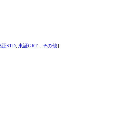
東証STD
,
東証GRT
，
その他
］