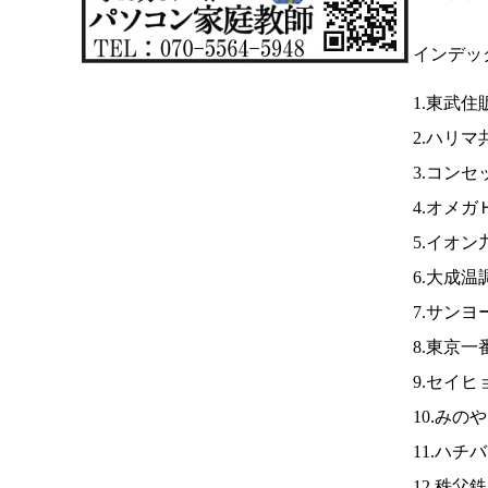
インデッ
1.東武住
2.ハリマ
3.コンセ
4.オメガ
5.イオン
6.大成温
7.サン
8.東京一
9.セイヒ
10.みの
11.ハチ
12.秩父