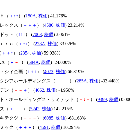
ＳＨ（
＋
↑
↑
） (
150A
,
株価
) 41.176%
メドレックス（
－
＋
＋
） (
4586
,
株価
) 23.214%
エードット（
↑
↑
↑
） (
7063
,
株価
) 3.061%
Ｔｅｒｒａ（
＋
↑
↑
） (
278A
,
株価
) 33.026%
（
＋
＋
↑
） (
2354
,
株価
) 59.038%
NKX（
＋
－
↑
） (
584A
,
株価
) -24.000%
ジィ・シィ企画（
↑
＋
↑
） (
4073
,
株価
) 66.819%
キオクシアホールディングス（
－
－
＋
） (
285A
,
株価
) -33.448%
イビデン（
－
－
＋
） (
4062
,
株価
) -4.956%
.ビート・ホールディングス・リミテッド（
－
↓
－
） (
9399
,
株価
) 0.0
イズ（
＋
＋
－
） (
5242
,
株価
) 142.215%
アーキテクツ（
－
－
－
） (
6085
,
株価
) -68.163%
リボミック（
＋
＋
＋
） (
4591
,
株価
) 10.294%