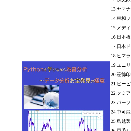
13.ヤマ
14.東和
15.メデ
16.日本
17.日
18.ヒマ
19.ユニ
20.笹徳
21.ビ
22.クミ
23.パー
24.中可
25.鳥越
26.両毛