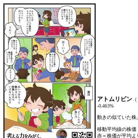
アトムリビン
（
-0.463%
動きの似ていた株
移動平均線の株価
赤＝株価が平均よ