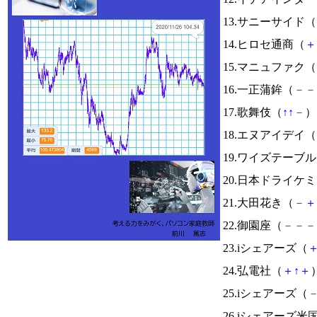
13.サニーサイド（
14.ヒロセ通商（
＋
15.マニュファク（
16.一正蒲鉾（
－
－
17.歌舞伎（
↑
↑
－
） 
18.エヌアイデイ（
19.ワイズテーブ
20.日本ドライケ
21.大田花き（
－
＋
22.御園座（
－
－
－
23.iシェアーズ（
24.弘電社（
＋
↑
＋
）
25.iシェアーズ（
26.iシェアーズ米