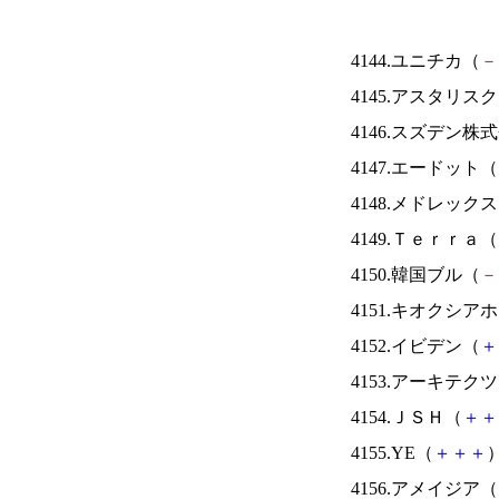
4144.ユニチカ（
－
4145.アスタリス
4146.スズデン株
4147.エードット（
4148.メドレック
4149.Ｔｅｒｒａ（
4150.韓国ブル（
－
4151.キオクシ
4152.イビデン（
＋
4153.アーキテク
4154.ＪＳＨ（
＋
＋
4155.YE（
＋
＋
＋
）
4156.アメイジア（