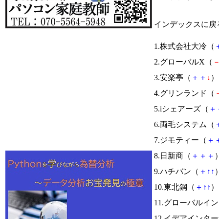
インデックスに戻
1.株式会社大冷（
2.グローバルX（
3.安楽亭（
＋
＋
↓
） 
4.グリンランド（
5.iシェアーズ（
＋
6.両毛システム（
7.ジモティー（
＋
8.日新商（
＋
＋
＋
）
9.ハチバン（
＋
↑
↑
）
10.東北鋼（
＋
↑
↑
） 
11.グローバルイ
12.イデアインタ