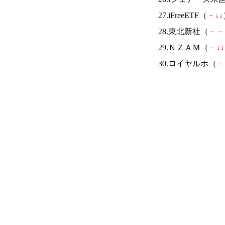
27.iFreeETF（
－
↓
↓
28.東北新社（
－
－
29.ＮＺＡＭ（
－
↓
↓
30.ロイヤルホ（
－