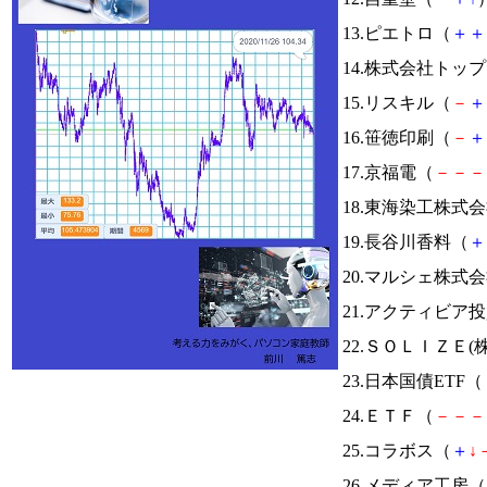
13.ピエトロ（
＋
＋
14.株式会社トッ
15.リスキル（
－
＋
16.笹徳印刷（
－
＋
17.京福電（
－
－
－
18.東海染工株式
19.長谷川香料（
＋
20.マルシェ株式
21.アクティビア
22.ＳＯＬＩＺＥ(
23.日本国債ETF（
24.ＥＴＦ（
－
－
－
25.コラボス（
＋
↓
26.メディア工房（