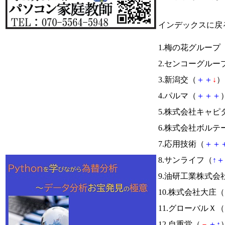
インデックスに戻
1.梅の花グループ
2.センコーグルー
3.新潟交（
＋
＋
↓
） 
4.パルマ（
＋
＋
＋
）
5.株式会社キャ
6.株式会社ボルテ
7.応用技術（
＋
＋
8.サンライフ（
↑
＋
9.油研工業株式会
10.株式会社大庄（
11.グローバルＸ（
12.自重堂（
－
＋
↑
）