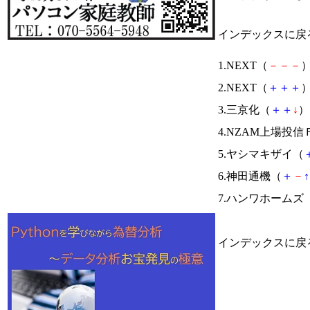
インデックスに戻
1.NEXT（
－
－
－
）
2.NEXT（
＋
＋
＋
）
3.三京化（
＋
＋
↓
） 
4.NZAM上場投信
5.ヤシマキザイ（
6.神田通機（
＋
－
↑
7.ハンワホームズ
インデックスに戻