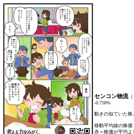
センコン物流
（
-0.758%
動きの似ていた株
移動平均線の株価
赤＝株価が平均よ