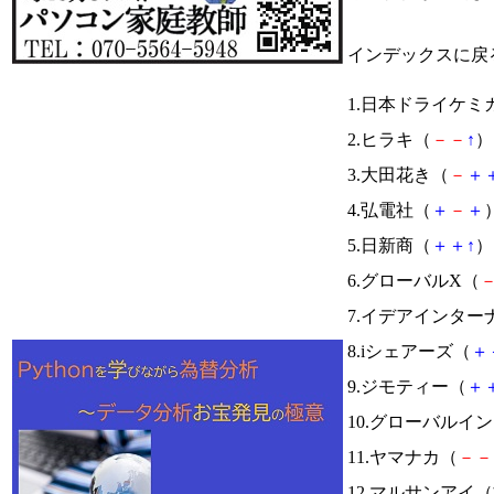
インデックスに戻
1.日本ドライケミ
2.ヒラキ（
－
－
↑
） 
3.大田花き（
－
＋
4.弘電社（
＋
－
＋
）
5.日新商（
＋
＋
↑
） 
6.グローバルX（
7.イデアインター
8.iシェアーズ（
＋
9.ジモティー（
＋
10.グローバルイ
11.ヤマナカ（
－
－
12.マルサンアイ