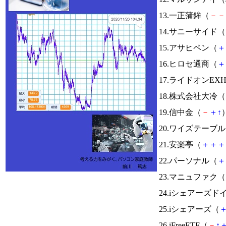
13.一正蒲鉾（
－
－
14.サニーサイド（
15.アサヒペン（
＋
16.ヒロセ通商（
＋
17.ライドオンEX
18.株式会社大冷（
19.信中金（
－
＋
↑
）
20.ワイズテーブ
21.安楽亭（
＋
＋
＋
22.パーソナル（
＋
23.マニュファク（
24.iシェアーズド
25.iシェアーズ（
26.iFreeETF（
－
↑