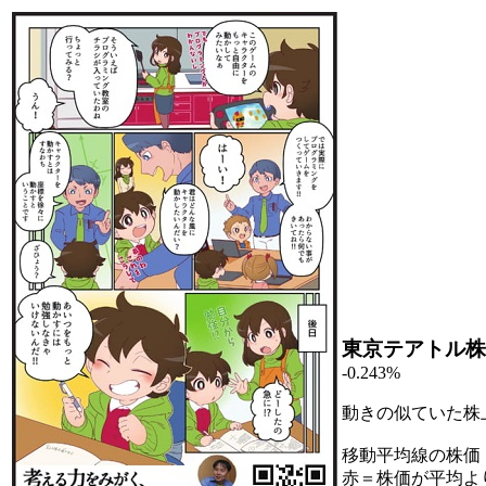
東京テアトル株
-0.243%
動きの似ていた株
移動平均線の株価
赤＝株価が平均よ