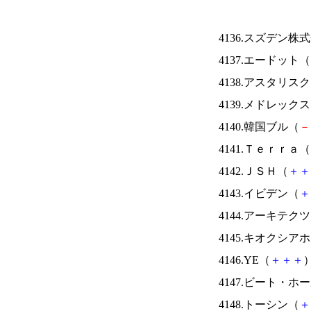
4136.スズデン株
4137.エードット（
4138.アスタリス
4139.メドレック
4140.韓国ブル（
－
4141.Ｔｅｒｒａ（
4142.ＪＳＨ（
＋
＋
4143.イビデン（
＋
4144.アーキテク
4145.キオクシ
4146.YE（
＋
＋
＋
）
4147.ビート・
4148.トーシン（
＋