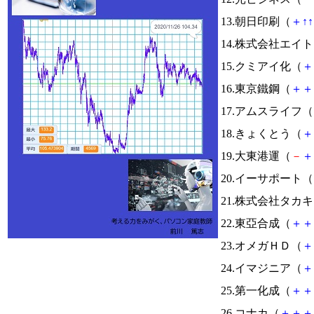
13.朝日印刷（
＋
↑
↑
14.株式会社エイ
15.クミアイ化（
＋
16.東京鐵鋼（
＋
＋
17.アムスライフ（
18.きょくとう（
＋
19.大東港運（
－
＋
20.イーサポート（
21.株式会社タカ
22.東亞合成（
＋
＋
23.オメガＨＤ（
＋
24.イマジニア（
＋
25.第一化成（
＋
＋
26.コナカ（
＋
＋
＋