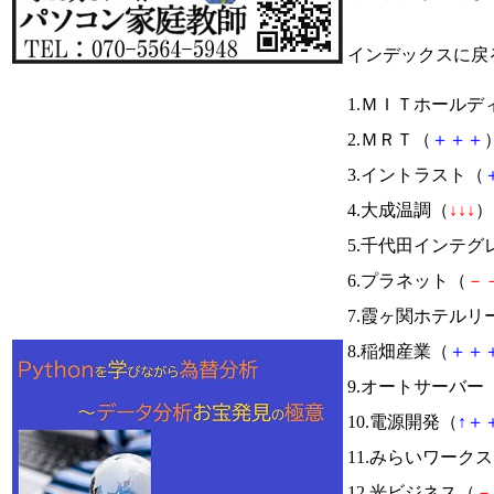
インデックスに戻
1.ＭＩＴホールデ
2.ＭＲＴ（
＋
＋
＋
）
3.イントラスト（
4.大成温調（
↓
↓
↓
） 
5.千代田インテグ
6.プラネット（
－
7.霞ヶ関ホテルリ
8.稲畑産業（
＋
＋
9.オートサーバー
10.電源開発（
↑
＋
11.みらいワーク
12.光ビジネス（
－