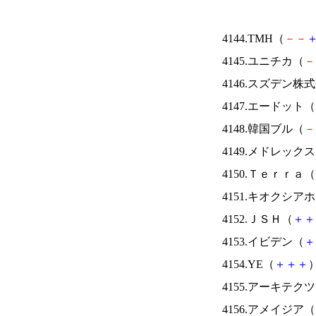
4144.TMH（
－
－
4145.ユニチカ（
－
4146.スズデン株
4147.エードット（
4148.韓国ブル（
－
4149.メドレック
4150.Ｔｅｒｒａ（
4151.キオクシ
4152.ＪＳＨ（
＋
＋
4153.イビデン（
＋
4154.YE（
＋
＋
＋
）
4155.アーキテク
4156.アメイジア（