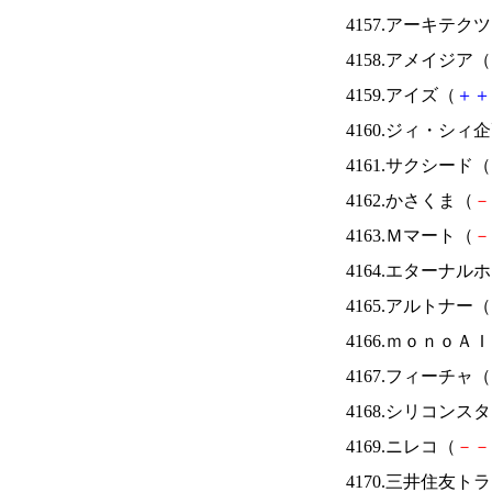
4157.アーキテク
4158.アメイジア（
4159.アイズ（
＋
＋
4160.ジィ・シィ
4161.サクシード（
4162.かさくま（
－
4163.Ｍマート（
－
4164.エターナ
4165.アルトナー（
4166.ｍｏｎｏＡ
4167.フィーチャ（
4168.シリコンス
4169.ニレコ（
－
－
4170.三井住友ト