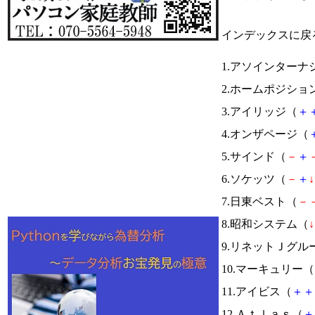
インデックスに戻
1.アソインターナ
2.ホームポジショ
3.アイリッジ（
＋
4.オンザページ（
5.サインド（
－
＋
6.ソケッツ（
－
＋
↓
7.日東ベスト（
－
8.昭和システム（
↓
9.リネットＪグル
10.マーキュリー（
11.アイビス（
＋
＋
12.Ａｔｌａｓ（
＋