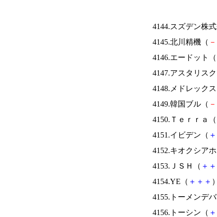
4144.スズデン株
4145.北川精機（
－
4146.エードット（
4147.アスタリス
4148.メドレック
4149.韓国ブル（
－
4150.Ｔｅｒｒａ（
4151.イビデン（
＋
4152.キオクシ
4153.ＪＳＨ（
＋
＋
4154.YE（
＋
＋
＋
）
4155.トーメンデ
4156.トーシン（
＋