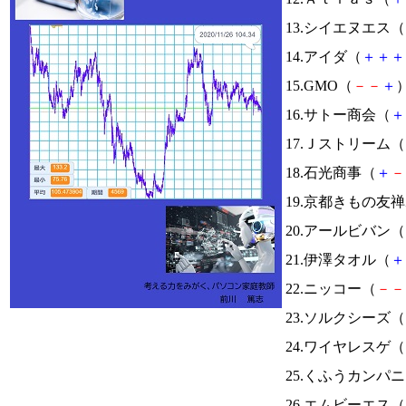
13.シイエヌエス（
14.アイダ（
＋
＋
＋
15.GMO（
－
－
＋
）
16.サトー商会（
＋
17.Ｊストリーム（
18.石光商事（
＋
－
19.京都きもの友
20.アールビバン（
21.伊澤タオル（
＋
22.ニッコー（
－
－
23.ソルクシーズ（
24.ワイヤレスゲ（
25.くふうカンパ
26.エムビーエス（