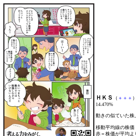
ＨＫＳ
（
＋
＋
＋
）
14.470%
動きの似ていた株
移動平均線の株価
赤＝株価が平均よ