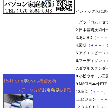
インデックスに戻
1.グッドコムアセ
2.日本基礎技術株
3.あいHD（
＋
＋
＋
4.図研（
＋
＋
＋
） (
5.アイエスビー（
6.フーディソン（
7.ダブルスタンダ
8.小松ウオール工
9.MSCI日本株ETF
10.岡部（
＋
＋
＋
） 
11.ビジョン（
－
＋
12.ＣＡＣＨＤ（
＋