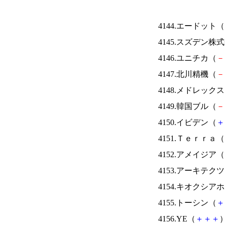
4144.エードット（
4145.スズデン株
4146.ユニチカ（
－
4147.北川精機（
－
4148.メドレック
4149.韓国ブル（
－
4150.イビデン（
＋
4151.Ｔｅｒｒａ（
4152.アメイジア（
4153.アーキテク
4154.キオクシ
4155.トーシン（
＋
4156.YE（
＋
＋
＋
）