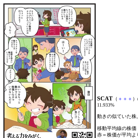
SCAT
（
＋
＋
＋
）
11.933%
動きの似ていた株
移動平均線の株価
赤＝株価が平均よ