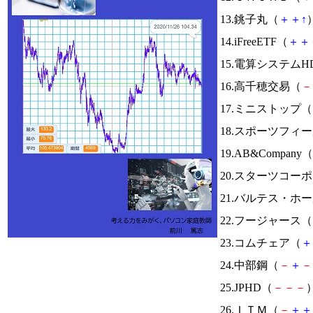
13.銚子丸（
＋
＋
↑
）
14.iFreeETF（
＋
＋
15.電算システムH
16.高千穂交易（
－
17.ミニストップ（
18.スポーツフィ
19.AB&Company（
20.スターツコー
21.バルテス・ホ
22.フージャース（
23.コムチェア（
＋
24.中部鋼（
－
＋
－
25.JPHD（
－
－
－
）
26.ＩＴＭ（
－
＋
＋