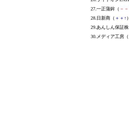
27.一正蒲鉾（
－
－
28.日新商（
＋
＋
↑
）
29.あんしん保証
30.メディア工房（