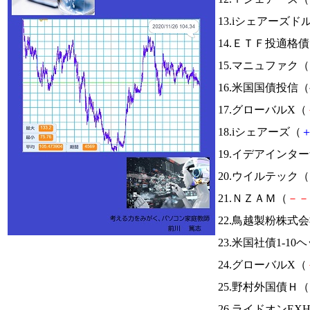
13.iシェアーズ
14.ＥＴＦ投適格
15.マニュファク（
16.米国国債投信
17.グローバルX（
18.iシェアーズ（
19.イデアインタ
20.ウイルテック（
21.ＮＺＡＭ（
－
－
22.鳥越製粉株式
23.米国社債1-10
24.グローバルX（
25.野村外国債Ｈ（
26.ライドオンEX