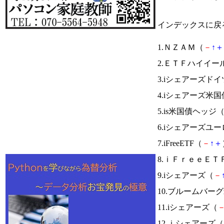
インデックスに戻
1.ＮＺＡＭ（
－
↑
＋
2.ＥＴＦハイイー
3.iシェアーズドイ
4.iシェアーズ米国
5.is米国債ヘッジ
6.iシェアーズユ
7.iFreeETF（
－
↑
＋
8.ｉＦｒｅｅＥＴ
9.iシェアーズ（
－
10.ブルームバ
11.iシェアーズ（
12.ｉシェアーズ（