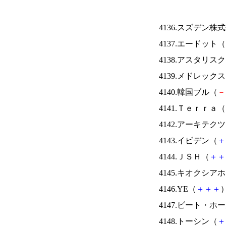
4136.スズデン株
4137.エードット（
4138.アスタリス
4139.メドレック
4140.韓国ブル（
－
4141.Ｔｅｒｒａ（
4142.アーキテク
4143.イビデン（
＋
4144.ＪＳＨ（
＋
＋
4145.キオクシ
4146.YE（
＋
＋
＋
）
4147.ビート・
4148.トーシン（
＋