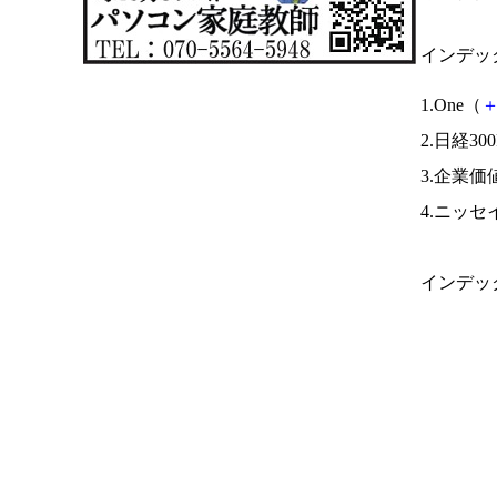
インデッ
1.One（
2.日経30
3.企業価
4.ニッセ
インデッ