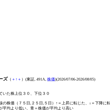
ーズ
（
＋
↑
＋
）(東証, 491A,
株価
)(2026/07/06-2026/08/05)
ていた株上位３０、下位３０
線の株価（７５日,２５日,５日）↑＝上昇に転じた、↓＝下降に
が平均より低い、青＝株価が平均より高い