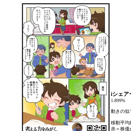
iシェア
1.899%
動きの似
移動平均
赤＝株価