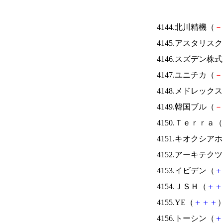
4144.北川精機（
－
4145.アスタリス
4146.スズデン株
4147.ユニチカ（
－
4148.メドレック
4149.韓国ブル（
－
4150.Ｔｅｒｒａ（
4151.キオクシ
4152.アーキテク
4153.イビデン（
＋
4154.ＪＳＨ（
＋
＋
4155.YE（
＋
＋
＋
）
4156.トーシン（
＋