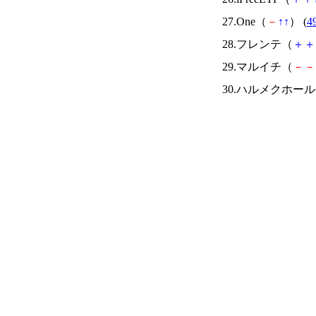
27.One（
－
↑
↑
） (
4
28.フレンテ（
＋
＋
29.マルイチ（
－
－
30.ハルメクホー