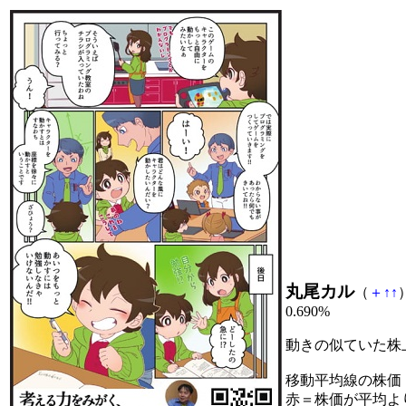
丸尾カル
（
＋
↑
↑
0.690%
動きの似ていた株
移動平均線の株価
赤＝株価が平均よ