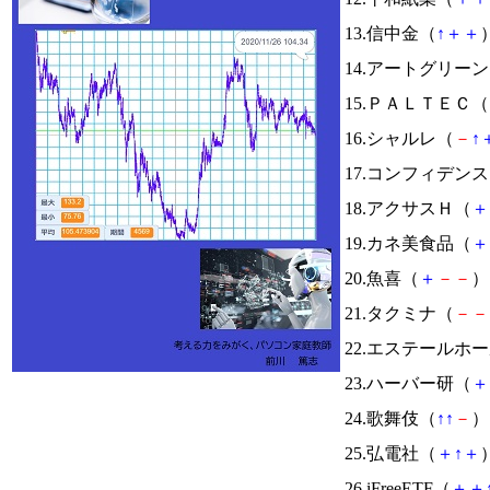
13.信中金（
↑
＋
＋
）
14.アートグリー
15.ＰＡＬＴＥＣ（
16.シャルレ（
－
↑
17.コンフィデン
18.アクサスＨ（
＋
19.カネ美食品（
＋
20.魚喜（
＋
－
－
） 
21.タクミナ（
－
－
22.エステールホ
23.ハーバー研（
＋
24.歌舞伎（
↑
↑
－
） 
25.弘電社（
＋
↑
＋
）
26.iFreeETF（
＋
＋