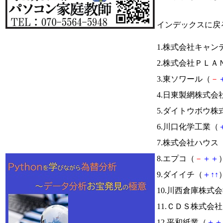
インデックスに戻
1.株式会社キャン
2.株式会社ＰＬＡ
3.東ソワール（
－
4.日東製網株式会
5.ダイトウボウ株
6.川口化学工業（
7.株式会社ハウス
8.エプコ（
－
＋
＋
）
9.ダイイチ（
＋
↑
↑
）
10.川西倉庫株式
11.ＣＤＳ株式会
12.平和紙業（
＋
＋