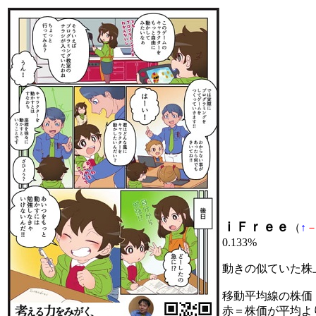
ｉＦｒｅｅ
（
↑
0.133%
動きの似ていた株
移動平均線の株価
赤＝株価が平均よ