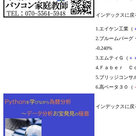
インデックスに戻
1.エイケン工業（
2.ブルームバー
-0.240%
3.エムティＧ（
＋
4.Ｆａｂｅｒ Ｃ
5.ブリッジコンサ
6.高ベータ３０（
インデックスに戻