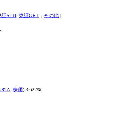
東証STD
,
東証GRT
，
その他
］
%
585A
,
株価
) 3.622%