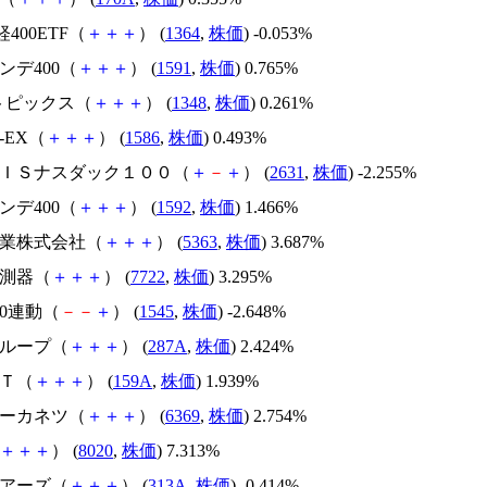
日経400ETF（
＋
＋
＋
） (
1364
,
株価
) -0.053%
インデ400（
＋
＋
＋
） (
1591
,
株価
) 0.765%
Xトピックス（
＋
＋
＋
） (
1348
,
株価
) 0.261%
X-EX（
＋
＋
＋
） (
1586
,
株価
) 0.493%
ＡＸＩＳナスダック１００（
＋
－
＋
） (
2631
,
株価
) -2.255%
インデ400（
＋
＋
＋
） (
1592
,
株価
) 1.466%
窯業株式会社（
＋
＋
＋
） (
5363
,
株価
) 3.687%
計測器（
＋
＋
＋
） (
7722
,
株価
) 3.295%
00連動（
－
－
＋
） (
1545
,
株価
) -2.648%
グループ（
＋
＋
＋
） (
287A
,
株価
) 2.424%
ＸＴ（
＋
＋
＋
） (
159A
,
株価
) 1.939%
ヨーカネツ（
＋
＋
＋
） (
6369
,
株価
) 2.754%
＋
＋
＋
） (
8020
,
株価
) 7.313%
ェアーズ（
＋
＋
＋
） (
313A
,
株価
) -0.414%