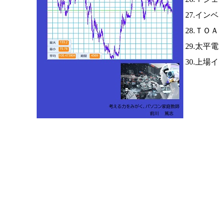
27.イン
28.ＴＯ
29.太平
30.上場