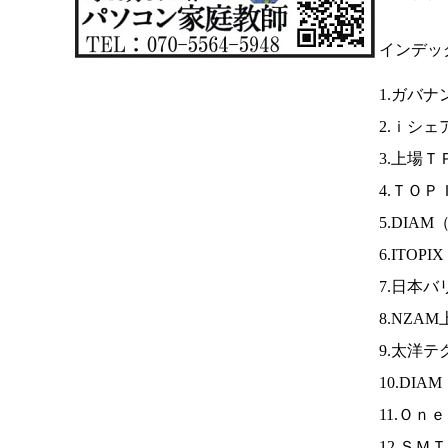
インデッ
1.ガバ
2.ｉシェ
3.上場Ｔ
4.ＴＯＰ
5.DIAM
6.ITOPI
7.日本
8.NZA
9.太洋
10.DIA
11.Ｏｎ
12.ＳＭ