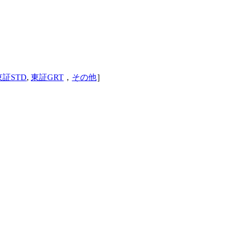
東証STD
,
東証GRT
，
その他
］