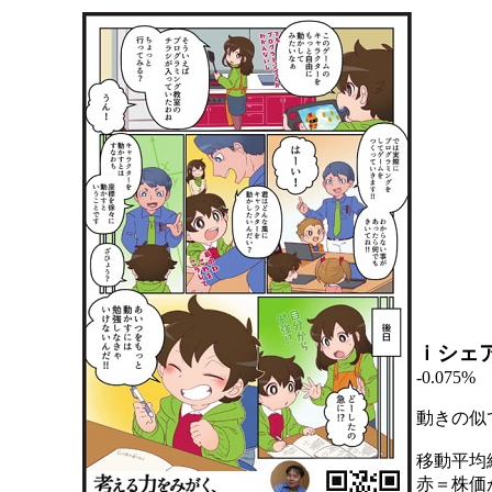
ｉシェ
-0.075%
動きの似
移動平均
赤＝株価