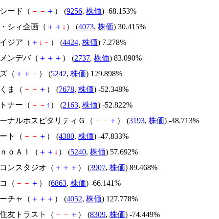
サクシード（
－
－
＋
） (
9256
,
株価
) -68.153%
ジィ・シィ企画（
＋
＋
↓
） (
4073
,
株価
) 30.415%
アメイジア（
＋
↓
－
） (
4424
,
株価
) 7.278%
トーメンデバ（
＋
＋
＋
） (
2737
,
株価
) 83.090%
イズ（
＋
＋
－
） (
5242
,
株価
) 129.898%
かさくま（
－
－
＋
） (
7678
,
株価
) -52.348%
アルトナー（
－
－
↑
） (
2163
,
株価
) -52.822%
エターナルホスピタリティＧ（
－
－
＋
） (
3193
,
株価
) -48.713%
Ｍマート（
－
－
＋
） (
4380
,
株価
) -47.833%
ｍｏｎｏＡＩ（
＋
＋
↓
） (
5240
,
株価
) 57.692%
シリコンスタジオ（
＋
＋
＋
） (
3907
,
株価
) 89.468%
レコ（
－
－
＋
） (
6863
,
株価
) -66.141%
フィーチャ（
＋
＋
＋
） (
4052
,
株価
) 127.778%
三井住友トラスト（
－
－
＋
） (
8309
,
株価
) -74.449%