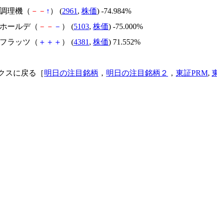
日本調理機（
－
－
↑
） (
2961
,
株価
) -74.984%
昭和ホールデ（
－
－
－
） (
5103
,
株価
) -75.000%
ビーフラッツ（
＋
＋
＋
） (
4381
,
株価
) 71.552%
クスに戻る［
明日の注目銘柄
，
明日の注目銘柄２
，
東証PRM
,