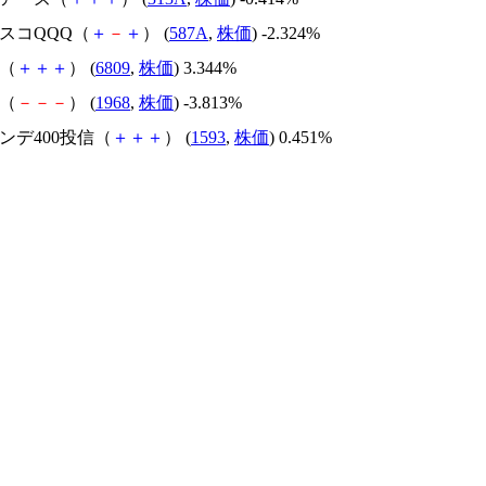
ベスコQQQ（
＋
－
＋
） (
587A
,
株価
) -2.324%
Ａ（
＋
＋
＋
） (
6809
,
株価
) 3.344%
電（
－
－
－
） (
1968
,
株価
) -3.813%
インデ400投信（
＋
＋
＋
） (
1593
,
株価
) 0.451%