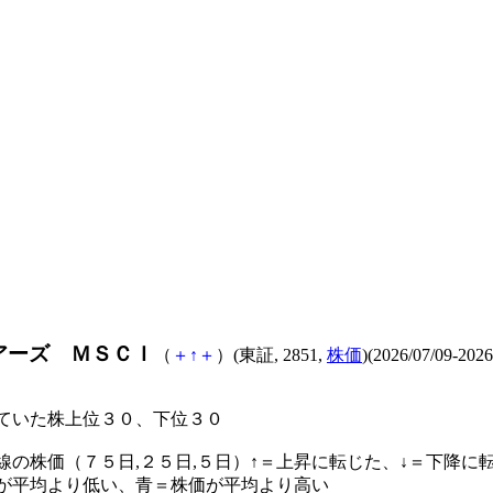
アーズ ＭＳＣＩ
（
＋
↑
＋
）(東証, 2851,
株価
)(2026/07/09-2026
ていた株上位３０、下位３０
線の株価（７５日,２５日,５日）↑＝上昇に転じた、↓＝下降に
が平均より低い、青＝株価が平均より高い