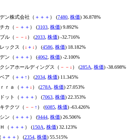
スズデン株式会社（
＋
＋
＋
） (
7480
,
株価
) 36.878%
ユニチカ（
－
＋
＋
） (
3103
,
株価
) 9.892%
韓国ブル（
－
－
↓
） (
2033
,
株価
) -32.716%
メドレックス（
↓
＋
↓
） (
4586
,
株価
) 18.182%
イビデン（
＋
＋
＋
） (
4062
,
株価
) -2.100%
キオクシアホールディングス（
－
－
↓
） (
285A
,
株価
) -38.698%
韓国ベア（
＋
＋
↑
） (
2034
,
株価
) 11.345%
Ｔｅｒｒａ（
＋
＋
↓
） (
278A
,
株価
) 27.053%
エードット（
＋
＋
＋
） (
7063
,
株価
) 22.353%
アーキテクツ（
－
－
↑
） (
6085
,
株価
) -63.426%
トーシン（
＋
＋
＋
） (
9444
,
株価
) 26.506%
ＳＨ（
＋
＋
＋
） (
150A
,
株価
) 32.123%
（
＋
＋
＋
） (
2354
,
株価
) 55.515%