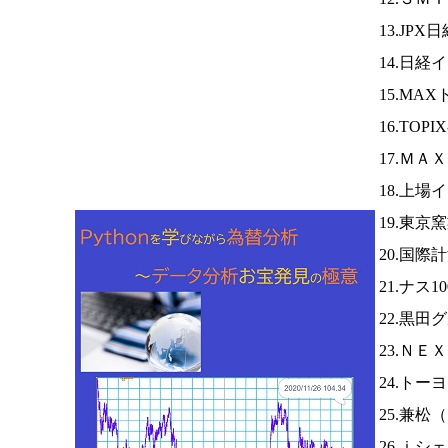
13.JPX
14.日経
15.MA
16.TOPI
17.Ｍ
18.上場
19.東京
20.国際
21.ナス1
22.黒田
23.ＮＥ
24.トー
25.兼松（
26.ｉシ