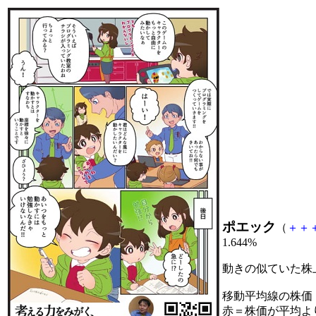
ポエック
（
＋
＋
1.644%
動きの似ていた株
移動平均線の株価
赤＝株価が平均よ