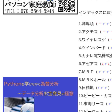
インデックスに戻
1.洋埠頭（
－
＋
＋
）
2.アクモス（
－
＋
3.ワイヤレスゲ（
4.ツインバード（
5.カナレ電気株式
6.アゼアス（
↓
＋
↓
）
7.ＭＲＴ（
＋
＋
＋
）
8.ＭＲＫホール（
↑
9.日精蝋（
↑
＋
＋
） 
10.ビーピー・カ
11.東海リース（
＋
12.ビーロット（
＋