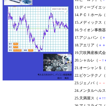
13.ディーブイエ
14.ＰＣＩホール（
15.メディックス（
16.ライオン事務
17.アジュバン（
＋
18.アエリア（
＋
＋
19.穴吹興産株式
20.シャルレ（
－
↑
21.オーシャンＳ（
22.ビケンテクノ（
23.ジェノバ（
－
－
24.メンタルヘル
25.天満屋ス（
＋
↑
↑
26.アムスライフ（