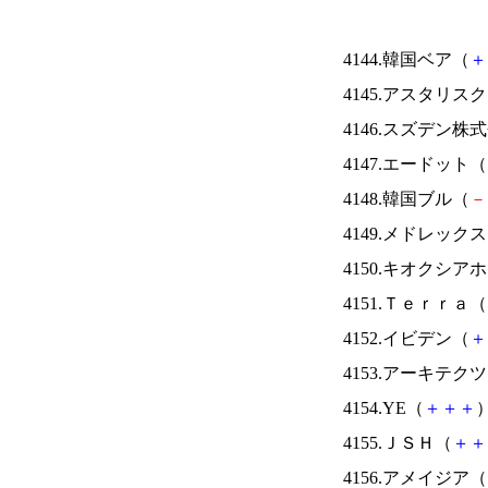
4144.韓国ベア（
＋
4145.アスタリス
4146.スズデン株
4147.エードット（
4148.韓国ブル（
－
4149.メドレック
4150.キオクシ
4151.Ｔｅｒｒａ（
4152.イビデン（
＋
4153.アーキテク
4154.YE（
＋
＋
＋
）
4155.ＪＳＨ（
＋
＋
4156.アメイジア（