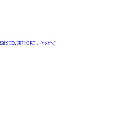
東証STD
,
東証GRT
，
その他
］