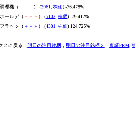
日本調理機（
－
－
－
） (
2961
,
株価
) -76.478%
昭和ホールデ（
－
－
－
） (
5103
,
株価
) -79.412%
ビーフラッツ（
＋
＋
＋
） (
4381
,
株価
) 124.725%
クスに戻る［
明日の注目銘柄
，
明日の注目銘柄２
，
東証PRM
,