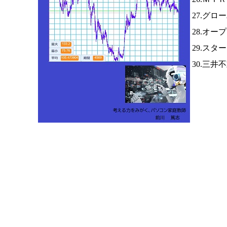
27.グロ
28.オー
29.スタ
30.三