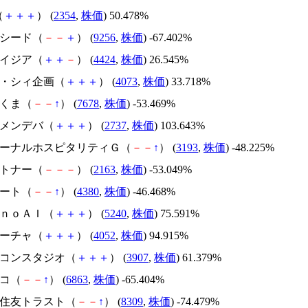
（
＋
＋
＋
） (
2354
,
株価
) 50.478%
サクシード（
－
－
＋
） (
9256
,
株価
) -67.402%
アメイジア（
＋
＋
－
） (
4424
,
株価
) 26.545%
ジィ・シィ企画（
＋
＋
＋
） (
4073
,
株価
) 33.718%
かさくま（
－
－
↑
） (
7678
,
株価
) -53.469%
トーメンデバ（
＋
＋
＋
） (
2737
,
株価
) 103.643%
エターナルホスピタリティＧ（
－
－
↑
） (
3193
,
株価
) -48.225%
アルトナー（
－
－
－
） (
2163
,
株価
) -53.049%
Ｍマート（
－
－
↑
） (
4380
,
株価
) -46.468%
ｍｏｎｏＡＩ（
＋
＋
＋
） (
5240
,
株価
) 75.591%
フィーチャ（
＋
＋
＋
） (
4052
,
株価
) 94.915%
シリコンスタジオ（
＋
＋
＋
） (
3907
,
株価
) 61.379%
レコ（
－
－
↑
） (
6863
,
株価
) -65.404%
三井住友トラスト（
－
－
↑
） (
8309
,
株価
) -74.479%