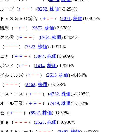
グループ（
↑
－
－
） (
8252
,
株価
) -3.254%
マートＥＳＧ３０総合（
＋
↓
－
） (
2071
,
株価
) 0.405%
都競馬（
－
↑
－
） (
9672
,
株価
) 2.378%
ックス投（
＋
－
－
） (
8954
,
株価
) 0.404%
ミ（
－
－
－
） (
7522
,
株価
) -1.371%
チェア（
＋
＋
－
） (
3844
,
株価
) 3.909%
ーボンド（
↑
↑
－
） (
1414
,
株価
) 1.929%
オイルミルズ（
↑
－
－
） (
2613
,
株価
) -4.464%
ク（
－
－
－
） (
2462
,
株価
) -0.133%
・エス・エス（
＋
－
－
） (
4732
,
株価
) -1.205%
ウオール工業（
＋
＋
－
） (
7949
,
株価
) 5.152%
クセ（
＋
－
－
） (
8987
,
株価
) 0.857%
ｒｅｅ（
－
－
－
） (
2528
,
株価
) -0.986%
ＩＲＡＲＴＨホール（
－
－
－
） (
8897
,
株価
) -0.978%