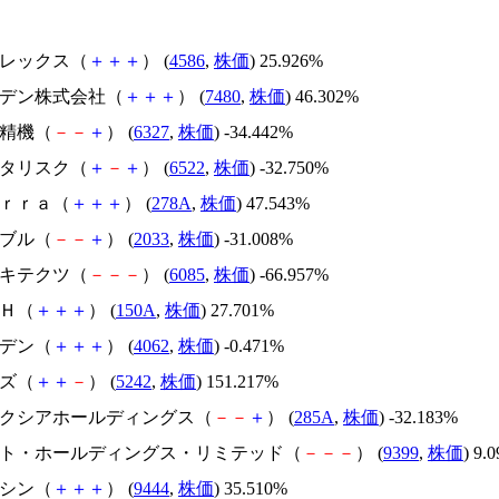
メドレックス（
＋
＋
＋
） (
4586
,
株価
) 25.926%
スズデン株式会社（
＋
＋
＋
） (
7480
,
株価
) 46.302%
北川精機（
－
－
＋
） (
6327
,
株価
) -34.442%
アスタリスク（
＋
－
＋
） (
6522
,
株価
) -32.750%
Ｔｅｒｒａ（
＋
＋
＋
） (
278A
,
株価
) 47.543%
韓国ブル（
－
－
＋
） (
2033
,
株価
) -31.008%
アーキテクツ（
－
－
－
） (
6085
,
株価
) -66.957%
ＳＨ（
＋
＋
＋
） (
150A
,
株価
) 27.701%
イビデン（
＋
＋
＋
） (
4062
,
株価
) -0.471%
イズ（
＋
＋
－
） (
5242
,
株価
) 151.217%
キオクシアホールディングス（
－
－
＋
） (
285A
,
株価
) -32.183%
.ビート・ホールディングス・リミテッド（
－
－
－
） (
9399
,
株価
) 9.
トーシン（
＋
＋
＋
） (
9444
,
株価
) 35.510%