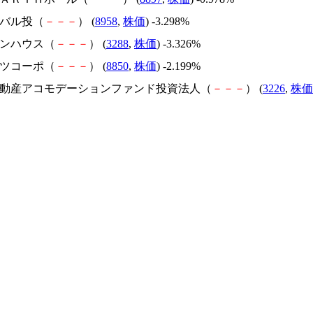
ーバル投（
－
－
－
） (
8958
,
株価
) -3.298%
プンハウス（
－
－
－
） (
3288
,
株価
) -3.326%
ーツコーポ（
－
－
－
） (
8850
,
株価
) -2.199%
井不動産アコモデーションファンド投資法人（
－
－
－
） (
3226
,
株価