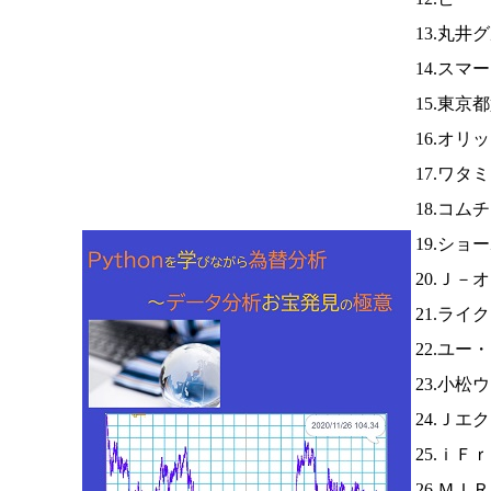
13.丸井
14.ス
15.東京
16.オリ
17.ワタ
18.コム
19.ショ
20.Ｊ－
21.ライ
22.ユー
23.小松
24.Ｊエ
25.ｉＦ
26.Ｍ