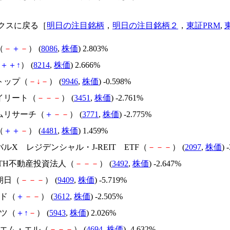
クスに戻る［
明日の注目銘柄
，
明日の注目銘柄２
，
東証PRM
,
（
－
＋
－
） (
8086
,
株価
) 2.803%
＋
＋
↑
） (
8214
,
株価
) 2.666%
トップ（
－
↓
－
） (
9946
,
株価
) -0.598%
セイリート（
－
－
－
） (
3451
,
株価
) -2.761%
テムリサーチ（
＋
－
－
） (
3771
,
株価
) -2.775%
（
＋
＋
－
） (
4481
,
株価
) 1.459%
バルX レジデンシャル・J-REIT ETF（
－
－
－
） (
2097
,
株価
) 
ARTH不動産投資法人（
－
－
－
） (
3492
,
株価
) -2.647%
朝日（
－
－
－
） (
9409
,
株価
) -5.719%
ルド（
＋
－
－
） (
3612
,
株価
) -2.505%
リツ（
＋
↑
－
） (
5943
,
株価
) 2.026%
・エム・エル（
－
－
－
） (
4694
,
株価
) -4.632%