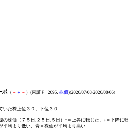
ーポ
（
－
＋
－
）(東証Ｐ, 2695,
株価
)(2026/07/08-2026/08/06)
ていた株上位３０、下位３０
線の株価（７５日,２５日,５日）↑＝上昇に転じた、↓＝下降に
が平均より低い、青＝株価が平均より高い