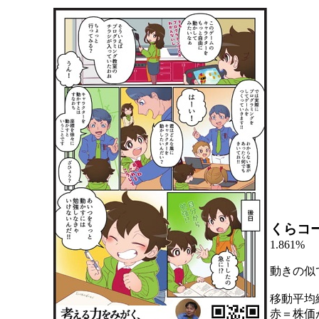
くらコ
1.861%
動きの似
移動平均
赤＝株価