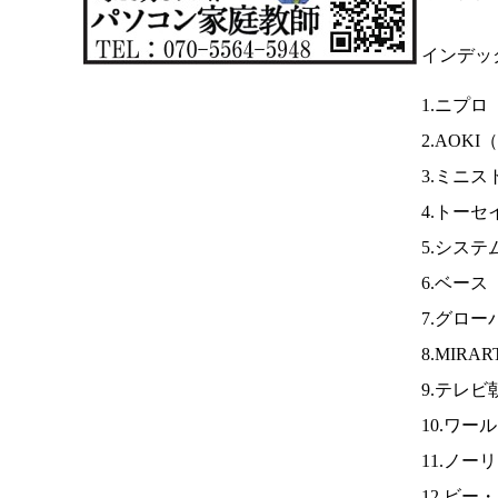
インデッ
1.ニプロ
2.AOKI（
3.ミニス
4.トー
5.シス
6.ベース
7.グロー
8.MIR
9.テレビ
10.ワー
11.ノー
12.ビー