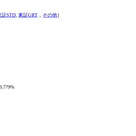
東証STD
,
東証GRT
，
その他
］
-3.779%