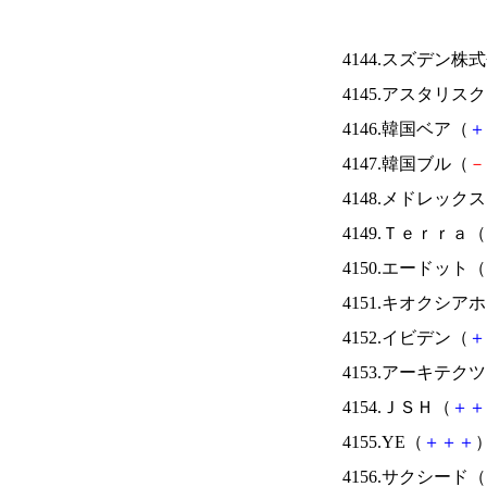
4144.スズデン株
4145.アスタリス
4146.韓国ベア（
＋
4147.韓国ブル（
－
4148.メドレック
4149.Ｔｅｒｒａ（
4150.エードット（
4151.キオクシ
4152.イビデン（
＋
4153.アーキテク
4154.ＪＳＨ（
＋
＋
4155.YE（
＋
＋
＋
）
4156.サクシード（