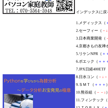
インデックスに戻
1.メディックス（
2.セーフィー（
－
↓
3.日本商業開発（
4.京都きもの友
5.リケンNPR（
＋
6.ポエック（
＋
＋
7.JPX日経400ETF
8.日水コン（
－
↓
－
9.ＳＭＴ（
＋
＋
＋
）
10.熊谷組（
－
－
↓
）
11.フィンテック（
12.ＴＯＰＩＸ（
＋