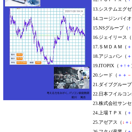
13.システムエグ
14.コージンバイ
15.NSグループ（
↑
16.ジェイリース（
17.ＳＭＤＡＭ（
＋
18.アジュバン（
＋
19.ITOPIX（
＋
↑
＋
20.シード（
＋
＋
－
21.ダイブグルー
22.日本フイルコ
23.株式会社サン
24.上場ＴＰＸ（
＋
25.アゼアス（
↓
＋
↓
26.フタバ産業（
＋