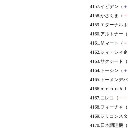
4157.イビデン（
＋
4158.かさくま（
－
4159.エターナ
4160.アルトナー（
4161.Ｍマート（
－
4162.ジィ・シィ
4163.サクシード（
4164.トーシン（
＋
4165.トーメンデ
4166.ｍｏｎｏＡ
4167.ニレコ（
－
－
4168.フィーチャ（
4169.シリコンス
4170.日本調理機（