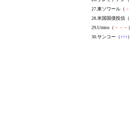
27.東ソワール（
－
28.米国国債投信
29.Umios（
－
－
－
30.サンコー（
↑
↑
↑
）