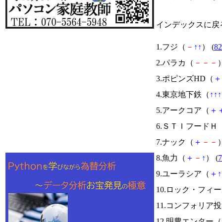
インデックスに戻
1.フジ（
－
↑
↑
） (
82
2.パラカ（
－
－
－
）
3.ポピンズHD（
＋
4.東京地下鉄（
↑
↑
↑
5.アークコア（
＋
6.ＳＴＩフードＨ
7.ナック（
＋
－
－
）
8.魚力（
＋
－
↑
） (
7
9.ユーラシア（
＋
↑
10.ロック・フィ
11.コンフォリア
12.明豊エンター（