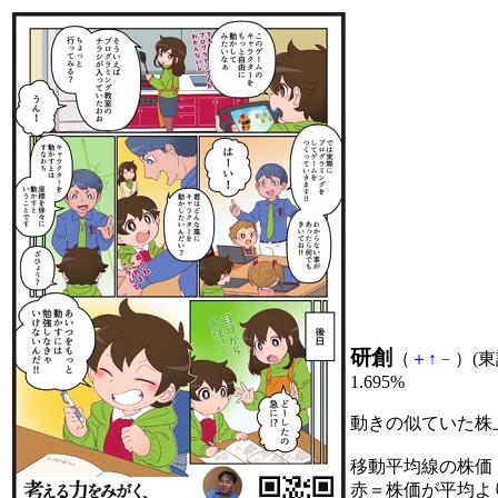
研創
（
＋
↑
－
）(東証
1.695%
動きの似ていた株
移動平均線の株価
赤＝株価が平均よ