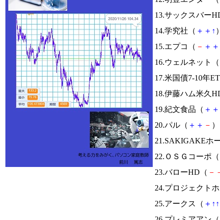
13.サックスバーH
14.学究社（
＋
＋
↑
）
15.エプコ（
－
＋
＋
16.ウェルネット（
17.米国債7-10年E
18.伊藤ハム米久H
19.紀文食品（
＋
＋
20.パル（
＋
＋
－
） 
21.SAKIGAK
22.ＯＳＧコーポ（
23.バローHD（
－
24.プロジェクト
25.アークス（
＋
↑
↑
26.プレミアアン（