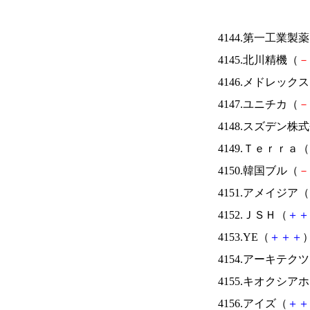
4144.第一工業製
4145.北川精機（
－
4146.メドレック
4147.ユニチカ（
－
4148.スズデン株
4149.Ｔｅｒｒａ（
4150.韓国ブル（
－
4151.アメイジア（
4152.ＪＳＨ（
＋
＋
4153.YE（
＋
＋
＋
）
4154.アーキテク
4155.キオクシ
4156.アイズ（
＋
＋