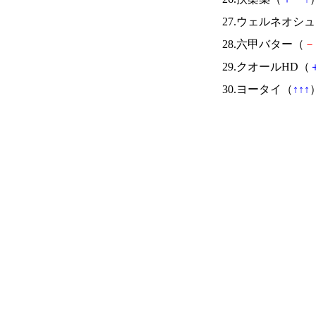
27.ウェルネオシ
28.六甲バター（
－
29.クオールHD（
30.ヨータイ（
↑
↑
↑
）