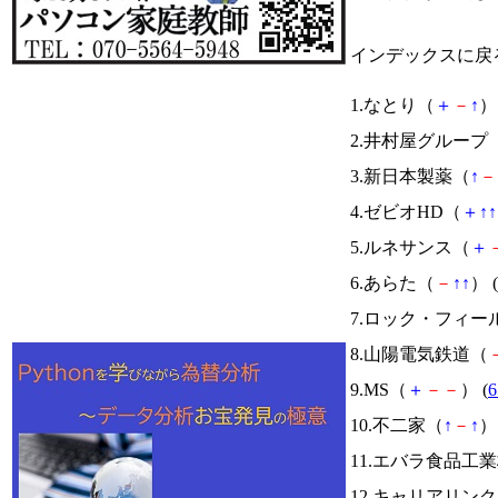
インデックスに戻
1.なとり（
＋
－
↑
） 
2.井村屋グループ
3.新日本製薬（
↑
－
4.ゼビオHD（
＋
↑
↑
5.ルネサンス（
＋
6.あらた（
－
↑
↑
） (
7.ロック・フィー
8.山陽電気鉄道（
9.MS（
＋
－
－
） (
6
10.不二家（
↑
－
↑
） 
11.エバラ食品工
12.キャリアリン