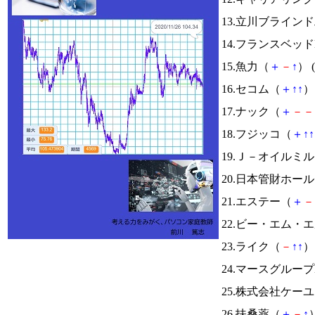
13.立川ブライン
14.フランスベッド
15.魚力（
＋
－
↑
） (
16.セコム（
＋
↑
↑
） 
17.ナック（
＋
－
－
18.フジッコ（
＋
↑
↑
19.Ｊ－オイルミ
20.日本管財ホー
21.エステー（
＋
－
22.ビー・エム・
23.ライク（
－
↑
↑
） 
24.マースグループ
25.株式会社ケー
26.扶桑薬（
＋
－
↑
）