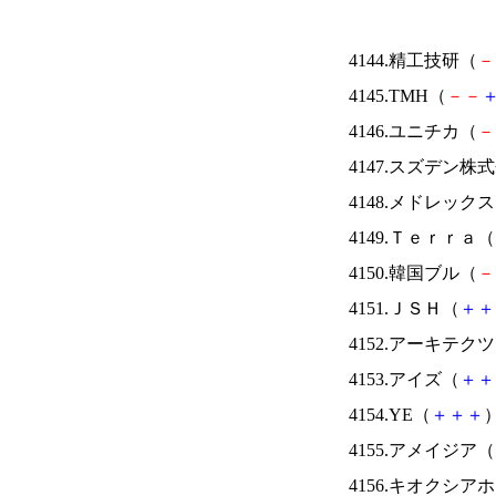
4144.精工技研（
－
4145.TMH（
－
－
4146.ユニチカ（
－
4147.スズデン株
4148.メドレック
4149.Ｔｅｒｒａ（
4150.韓国ブル（
－
4151.ＪＳＨ（
＋
＋
4152.アーキテク
4153.アイズ（
＋
＋
4154.YE（
＋
＋
＋
）
4155.アメイジア（
4156.キオクシ