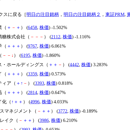
クスに戻る［
明日の注目銘柄
，
明日の注目銘柄２
，
東証PRM
,
業（
＋
－
＋
） (
6458
,
株価
) -1.502%
港精糖株式会社（
－
－
－
） (
2112
,
株価
) -1.116%
学（
＋
＋
＋
） (
9767
,
株価
) 6.061%
（
－
－
↓
） (
6195
,
株価
) -1.860%
テス・ホールディングス（
＋
＋
－
） (
4442
,
株価
) 3.283%
イ（
＋
＋
＋
） (
3359
,
株価
) 0.573%
ティア（
＋
↑
－
） (
3393
,
株価
) 0.818%
品（
＋
＋
＋
） (
2814
,
株価
) 0.647%
イ化（
↑
＋
＋
） (
4996
,
株価
) 4.033%
ェルスマネジメント（
－
＋
＋
） (
3772
,
株価
) -0.189%
ブレイク（
－
＋
＋
） (
3986
,
株価
) 6.210%
－
－
－
） (
2993
,
株価
) -0.653%