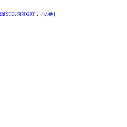
東証STD
,
東証GRT
，
その他
］