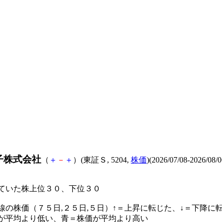
子株式会社
（
＋
－
＋
）(東証Ｓ, 5204,
株価
)(2026/07/08-2026/08/0
ていた株上位３０、下位３０
線の株価（７５日,２５日,５日）↑＝上昇に転じた、↓＝下降に
が平均より低い、青＝株価が平均より高い