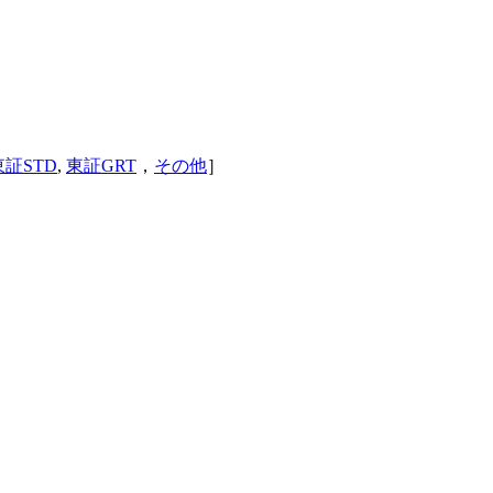
東証STD
,
東証GRT
，
その他
］