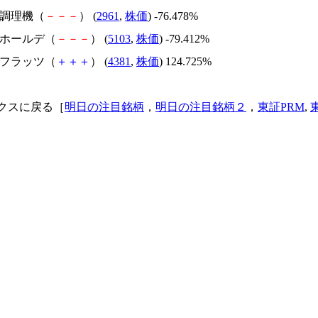
日本調理機（
－
－
－
） (
2961
,
株価
) -76.478%
昭和ホールデ（
－
－
－
） (
5103
,
株価
) -79.412%
ビーフラッツ（
＋
＋
＋
） (
4381
,
株価
) 124.725%
クスに戻る［
明日の注目銘柄
，
明日の注目銘柄２
，
東証PRM
,