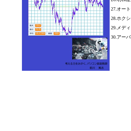
27.オー
28.ホク
29.メデ
30.アー