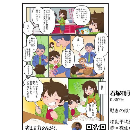
石塚硝
0.867%
動きの似
移動平均
赤＝株価