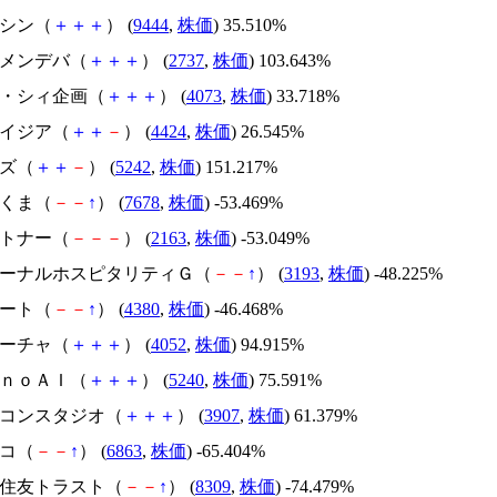
トーシン（
＋
＋
＋
） (
9444
,
株価
) 35.510%
トーメンデバ（
＋
＋
＋
） (
2737
,
株価
) 103.643%
ジィ・シィ企画（
＋
＋
＋
） (
4073
,
株価
) 33.718%
アメイジア（
＋
＋
－
） (
4424
,
株価
) 26.545%
イズ（
＋
＋
－
） (
5242
,
株価
) 151.217%
かさくま（
－
－
↑
） (
7678
,
株価
) -53.469%
アルトナー（
－
－
－
） (
2163
,
株価
) -53.049%
エターナルホスピタリティＧ（
－
－
↑
） (
3193
,
株価
) -48.225%
Ｍマート（
－
－
↑
） (
4380
,
株価
) -46.468%
フィーチャ（
＋
＋
＋
） (
4052
,
株価
) 94.915%
ｍｏｎｏＡＩ（
＋
＋
＋
） (
5240
,
株価
) 75.591%
シリコンスタジオ（
＋
＋
＋
） (
3907
,
株価
) 61.379%
レコ（
－
－
↑
） (
6863
,
株価
) -65.404%
三井住友トラスト（
－
－
↑
） (
8309
,
株価
) -74.479%