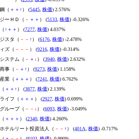
鐵鋼（
＋
＋
↑
） (
5445
,
株価
) 2.576%
ロジーＨＤ（
－
＋
＋
） (
5133
,
株価
) -0.326%
Ｋ（
↑
＋
＋
） (
7277
,
株価
) 4.037%
ンジスタ（
－
－
↑
） (
6176
,
株価
) -2.478%
ウィズ（
－
－
－
） (
9216
,
株価
) -0.314%
ラシステム（
－
＋
↓
） (
3940
,
株価
) 2.632%
ア商事（
－
＋
↑
） (
9273
,
株価
) 1.158%
バ産業（
＋
＋
＋
） (
7241
,
株価
) 6.762%
パ（
＋
＋
↑
） (
3877
,
株価
) 2.139%
スライフ（
＋
＋
＋
） (
2927
,
株価
) 0.699%
ラグループ（
－
－
↓
） (
6093
,
株価
) -3.049%
湯（
＋
＋
＋
） (
2340
,
株価
) 4.260%
ヶ関ホテルリート投資法人（
－
－
↑
） (
401A
,
株価
) -0.717%
産（
＋
－
－
） (
8103
,
株価
) -0.990%