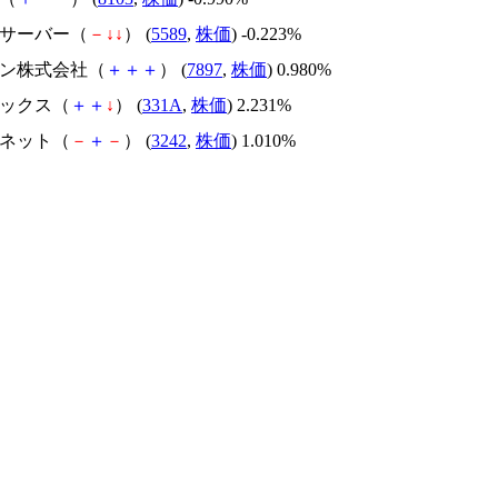
トサーバー（
－
↓
↓
） (
5589
,
株価
) -0.223%
シン株式会社（
＋
＋
＋
） (
7897
,
株価
) 0.980%
ィックス（
＋
＋
↓
） (
331A
,
株価
) 2.231%
バネット（
－
＋
－
） (
3242
,
株価
) 1.010%