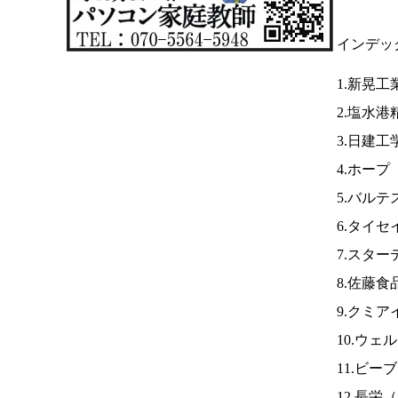
インデッ
1.新晃工
2.塩水
3.日建工
4.ホープ
5.バル
6.タイセ
7.スター
8.佐藤食
9.クミア
10.ウ
11.ビー
12.長栄（