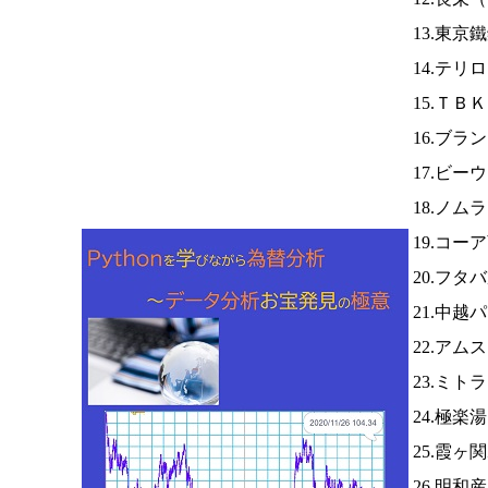
13.東京
14.テリ
15.ＴＢ
16.ブラ
17.ビー
18.ノム
19.コー
20.フタ
21.中越
22.アム
23.ミト
24.極楽
25.霞
26.明和