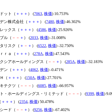
エードット（
＋
＋
＋
） (
7063
,
株価
) 10.753%
スズデン株式会社（
＋
＋
＋
） (
7480
,
株価
) 46.302%
メドレックス（
＋
＋
＋
） (
4586
,
株価
) 25.926%
韓国ブル（
－
－
＋
） (
2033
,
株価
) -31.008%
アスタリスク（
＋
－
＋
） (
6522
,
株価
) -32.750%
Ｔｅｒｒａ（
＋
＋
＋
） (
278A
,
株価
) 47.543%
キオクシアホールディングス（
－
－
＋
） (
285A
,
株価
) -32.183%
イビデン（
＋
＋
＋
） (
4062
,
株価
) -0.471%
ＳＨ（
＋
＋
＋
） (
150A
,
株価
) 27.701%
アーキテクツ（
－
－
－
） (
6085
,
株価
) -66.957%
.ビート・ホールディングス・リミテッド（
－
－
－
） (
9399
,
株価
) 9.
（
＋
＋
＋
） (
2354
,
株価
) 50.478%
サクシード（
－
－
＋
） (
9256
,
株価
) -67.402%