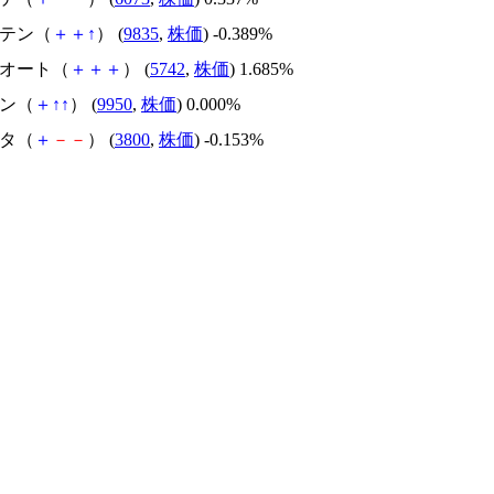
ンテン（
＋
＋
↑
） (
9835
,
株価
) -0.389%
Ｉオート（
＋
＋
＋
） (
5742
,
株価
) 1.685%
バン（
＋
↑
↑
） (
9950
,
株価
) 0.000%
リタ（
＋
－
－
） (
3800
,
株価
) -0.153%