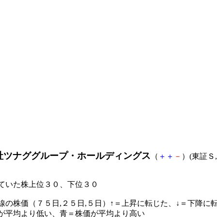
社ツナググループ・ホールディングス
（
＋
＋
－
）(東証Ｓ, 
ていた株上位３０、下位３０
線の株価（７５日,２５日,５日）↑＝上昇に転じた、↓＝下降に
が平均より低い、青＝株価が平均より高い