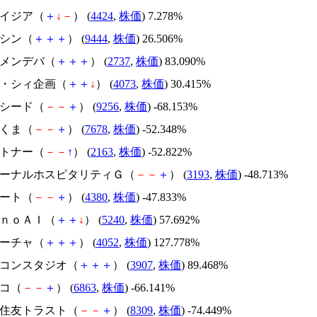
アメイジア（
＋
↓
－
） (
4424
,
株価
) 7.278%
トーシン（
＋
＋
＋
） (
9444
,
株価
) 26.506%
トーメンデバ（
＋
＋
＋
） (
2737
,
株価
) 83.090%
ジィ・シィ企画（
＋
＋
↓
） (
4073
,
株価
) 30.415%
サクシード（
－
－
＋
） (
9256
,
株価
) -68.153%
かさくま（
－
－
＋
） (
7678
,
株価
) -52.348%
アルトナー（
－
－
↑
） (
2163
,
株価
) -52.822%
エターナルホスピタリティＧ（
－
－
＋
） (
3193
,
株価
) -48.713%
Ｍマート（
－
－
＋
） (
4380
,
株価
) -47.833%
ｍｏｎｏＡＩ（
＋
＋
↓
） (
5240
,
株価
) 57.692%
フィーチャ（
＋
＋
＋
） (
4052
,
株価
) 127.778%
シリコンスタジオ（
＋
＋
＋
） (
3907
,
株価
) 89.468%
レコ（
－
－
＋
） (
6863
,
株価
) -66.141%
三井住友トラスト（
－
－
＋
） (
8309
,
株価
) -74.449%