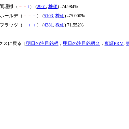
日本調理機（
－
－
↑
） (
2961
,
株価
) -74.984%
昭和ホールデ（
－
－
－
） (
5103
,
株価
) -75.000%
ビーフラッツ（
＋
＋
＋
） (
4381
,
株価
) 71.552%
クスに戻る［
明日の注目銘柄
，
明日の注目銘柄２
，
東証PRM
,