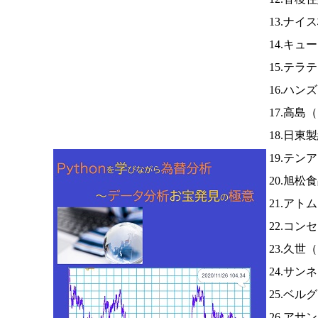
13.ナイ
14.キュ
15.テラ
16.ハン
17.高島（
18.日東
19.テ
20.旭松
21.アト
22.コン
23.久世（
24.サン
25.ベル
26.アサ