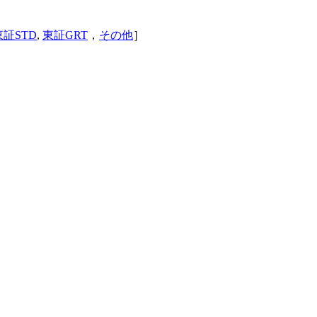
東証STD
,
東証GRT
，
その他
］