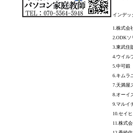
インデッ
1.株式
2.ODK
3.東武住
4.ウイル
5.中可鍛
6.キム
7.天満屋
8.オーイ
9.マルイ
10.セイ
11.株式
12.香稜