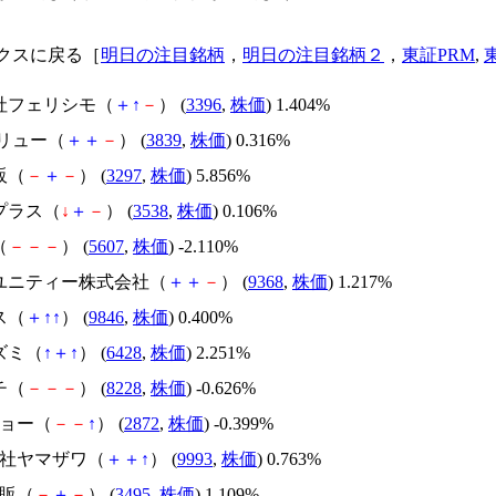
クスに戻る［
明日の注目銘柄
，
明日の注目銘柄２
，
東証PRM
,
会社フェリシモ（
＋
↑
－
） (
3396
,
株価
) 1.404%
ソリュー（
＋
＋
－
） (
3839
,
株価
) 0.316%
販（
－
＋
－
） (
3297
,
株価
) 5.856%
プラス（
↓
＋
－
） (
3538
,
株価
) 0.106%
（
－
－
－
） (
5607
,
株価
) -2.110%
ラユニティー株式会社（
＋
＋
－
） (
9368
,
株価
) 1.217%
ス（
＋
↑
↑
） (
9846
,
株価
) 0.400%
ズミ（
↑
＋
↑
） (
6428
,
株価
) 2.251%
チ（
－
－
－
） (
8228
,
株価
) -0.626%
ヒョー（
－
－
↑
） (
2872
,
株価
) -0.399%
会社ヤマザワ（
＋
＋
↑
） (
9993
,
株価
) 0.763%
住販（
－
＋
－
） (
3495
,
株価
) 1.109%