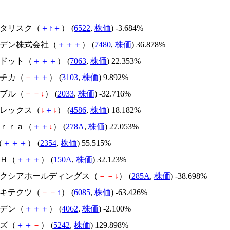
アスタリスク（
＋
↑
＋
） (
6522
,
株価
) -3.684%
スズデン株式会社（
＋
＋
＋
） (
7480
,
株価
) 36.878%
エードット（
＋
＋
＋
） (
7063
,
株価
) 22.353%
ユニチカ（
－
＋
＋
） (
3103
,
株価
) 9.892%
韓国ブル（
－
－
↓
） (
2033
,
株価
) -32.716%
メドレックス（
↓
＋
↓
） (
4586
,
株価
) 18.182%
Ｔｅｒｒａ（
＋
＋
↓
） (
278A
,
株価
) 27.053%
（
＋
＋
＋
） (
2354
,
株価
) 55.515%
ＳＨ（
＋
＋
＋
） (
150A
,
株価
) 32.123%
キオクシアホールディングス（
－
－
↓
） (
285A
,
株価
) -38.698%
アーキテクツ（
－
－
↑
） (
6085
,
株価
) -63.426%
イビデン（
＋
＋
＋
） (
4062
,
株価
) -2.100%
イズ（
＋
＋
－
） (
5242
,
株価
) 129.898%