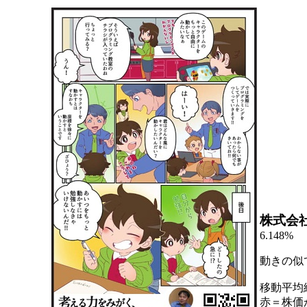
株式会
6.148%
動きの似
移動平均
赤＝株価