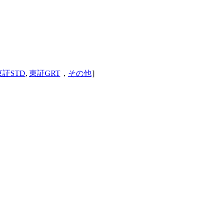
東証STD
,
東証GRT
，
その他
］