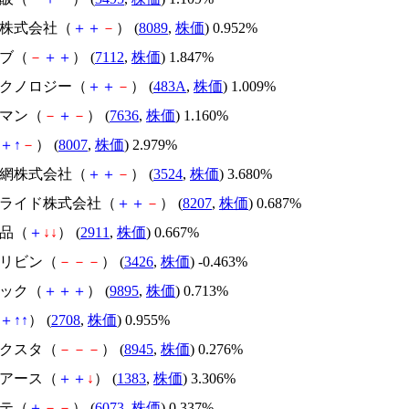
ス株式会社（
＋
＋
－
） (
8089
,
株価
) 0.952%
ーブ（
－
＋
＋
） (
7112
,
株価
) 1.847%
テクノロジー（
＋
＋
－
） (
483A
,
株価
) 1.009%
ズマン（
－
＋
－
） (
7636
,
株価
) 1.160%
＋
↑
－
） (
8007
,
株価
) 2.979%
製網株式会社（
＋
＋
－
） (
3524
,
株価
) 3.680%
ンアライド株式会社（
＋
＋
－
） (
8207
,
株価
) 0.687%
食品（
＋
↓
↓
） (
2911
,
株価
) 0.667%
ムリビン（
－
－
－
） (
3426
,
株価
) -0.463%
セック（
＋
＋
＋
） (
9895
,
株価
) 0.713%
＋
↑
↑
） (
2708
,
株価
) 0.955%
ネクスタ（
－
－
－
） (
8945
,
株価
) 0.276%
グアース（
＋
＋
↓
） (
1383
,
株価
) 3.306%
ンテ（
＋
－
－
） (
6073
,
株価
) 0.337%