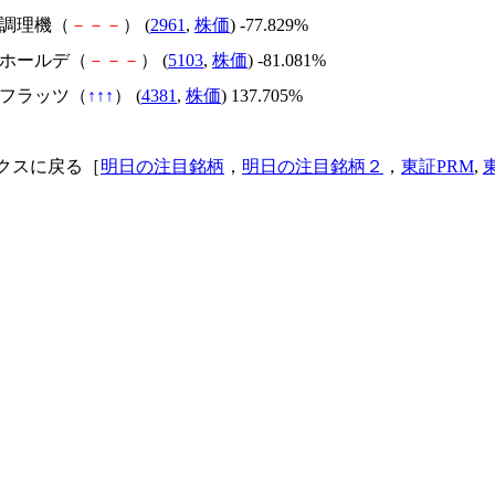
日本調理機（
－
－
－
） (
2961
,
株価
) -77.829%
昭和ホールデ（
－
－
－
） (
5103
,
株価
) -81.081%
ビーフラッツ（
↑
↑
↑
） (
4381
,
株価
) 137.705%
クスに戻る［
明日の注目銘柄
，
明日の注目銘柄２
，
東証PRM
,