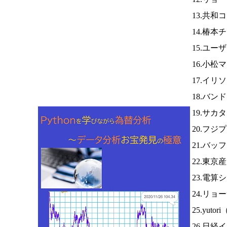
13.共和
14.椿本
15.ユー
16.小松
17.イリ
18.バン
19.サカ
20.フジ
21.バッ
22.東京
23.電算
24.リ
25.yutori
26.日経