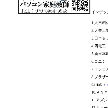
インデッ
1.大日精
2.大豊工
3.日本
4.四電工
5.新日本
6.コニシ
7.ｉシ
8.ブラザ
9.山武（
10.ＡＮ
11.アズ
12.リョ