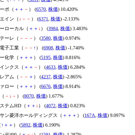
コーポ（
＋
＋
－
） (
6570
,
株価
) 10.420%
チエイン（
↓
－
－
） (
6371
,
株価
) -2.133%
ザーローカル（
＋
＋
↓
） (
3984
,
株価
) 3.483%
マテーレ（
－
－
－
） (
3580
,
株価
) 0.974%
ソ電子工業（
－
－
↑
） (
6908
,
株価
) -1.740%
ドー化学（
＋
＋
＋
） (
5195
,
株価
) 8.816%
タインクス（
＋
＋
－
） (
4633
,
株価
) 6.284%
プレアム（
－
－
＋
） (
4237
,
株価
) -2.865%
ファロー（
＋
＋
＋
） (
6676
,
株価
) 8.914%
産（
－
↓
－
） (
8070
,
株価
) 1.677%
システムHD（
＋
＋
↓
） (
4072
,
株価
) 0.823%
ョーサン菱洋ホールディングス（
＋
＋
＋
） (
167A
,
株価
) 9.097%
（
↑
＋
＋
） (
5892
,
株価
) 6.190%
インデ400（
＋
－
↓
） (
1591
,
株価
) -1.287%