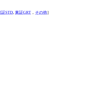
東証STD
,
東証GRT
，
その他
］