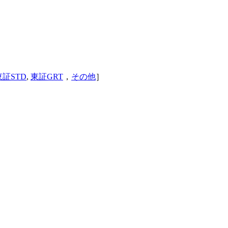
東証STD
,
東証GRT
，
その他
］