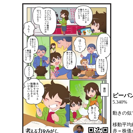
ピーバ
5.340%
動きの似
移動平均
赤＝株価