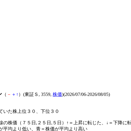
ン
（
－
＋
↑
）(東証Ｓ, 3559,
株価
)(2026/07/06-2026/08/05)
ていた株上位３０、下位３０
線の株価（７５日,２５日,５日）↑＝上昇に転じた、↓＝下降に
が平均より低い、青＝株価が平均より高い