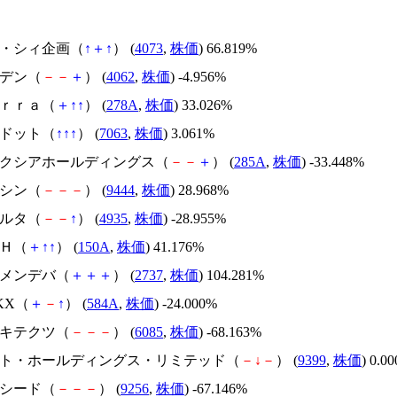
ジィ・シィ企画（
↑
＋
↑
） (
4073
,
株価
) 66.819%
イビデン（
－
－
＋
） (
4062
,
株価
) -4.956%
Ｔｅｒｒａ（
＋
↑
↑
） (
278A
,
株価
) 33.026%
エードット（
↑
↑
↑
） (
7063
,
株価
) 3.061%
キオクシアホールディングス（
－
－
＋
） (
285A
,
株価
) -33.448%
トーシン（
－
－
－
） (
9444
,
株価
) 28.968%
リベルタ（
－
－
↑
） (
4935
,
株価
) -28.955%
ＳＨ（
＋
↑
↑
） (
150A
,
株価
) 41.176%
トーメンデバ（
＋
＋
＋
） (
2737
,
株価
) 104.281%
NKX（
＋
－
↑
） (
584A
,
株価
) -24.000%
アーキテクツ（
－
－
－
） (
6085
,
株価
) -68.163%
.ビート・ホールディングス・リミテッド（
－
↓
－
） (
9399
,
株価
) 0.0
サクシード（
－
－
－
） (
9256
,
株価
) -67.146%