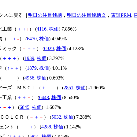
クスに戻る［
明日の注目銘柄
，
明日の注目銘柄２
，
東証PRM
,
化工業（
＋
＋
↓
） (
4116
,
株価
) 7.856%
業（
－
＋
↓
） (
6470
,
株価
) 4.949%
セラミック（
－
＋
＋
） (
6929
,
株価
) 4.128%
（
＋
＋
＋
） (
1939
,
株価
) 3.797%
建（
↑
＋
＋
） (
1879
,
株価
) 4.011%
（
－
－
－
） (
4956
,
株価
) 0.693%
ェアーズ ＭＳＣＩ（
＋
－
－
） (
2851
,
株価
) -1.960%
ー工業（
＋
＋
－
） (
6448
,
株価
) 8.540%
＋
－
＋
） (
6845
,
株価
) -1.607%
ＹＣＯＬＯＲ（
－
＋
－
） (
5032
,
株価
) 7.288%
ジェント（
－
－
＋
） (
4288
,
株価
) 1.142%
ービ（
↑
＋
＋
） (
5851
,
株価
) 4.945%