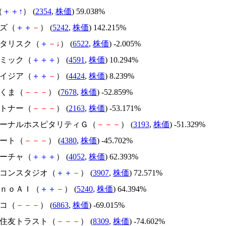
（
＋
＋
↑
） (
2354
,
株価
) 59.038%
イズ（
＋
＋
－
） (
5242
,
株価
) 142.215%
アスタリスク（
＋
－
↓
） (
6522
,
株価
) -2.005%
リボミック（
＋
＋
＋
） (
4591
,
株価
) 10.294%
アメイジア（
＋
＋
－
） (
4424
,
株価
) 8.239%
かさくま（
－
－
－
） (
7678
,
株価
) -52.859%
アルトナー（
－
－
－
） (
2163
,
株価
) -53.171%
エターナルホスピタリティＧ（
－
－
－
） (
3193
,
株価
) -51.329%
Ｍマート（
－
－
－
） (
4380
,
株価
) -45.702%
フィーチャ（
＋
＋
＋
） (
4052
,
株価
) 62.393%
シリコンスタジオ（
＋
＋
－
） (
3907
,
株価
) 72.571%
ｍｏｎｏＡＩ（
＋
＋
－
） (
5240
,
株価
) 64.394%
レコ（
－
－
－
） (
6863
,
株価
) -69.015%
三井住友トラスト（
－
－
－
） (
8309
,
株価
) -74.602%