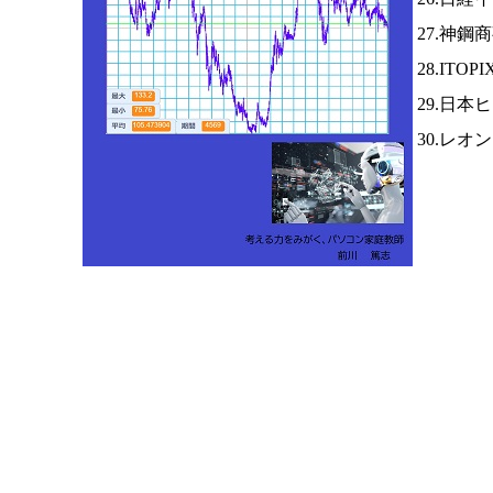
27.神鋼
28.ITOP
29.日本
30.レオ