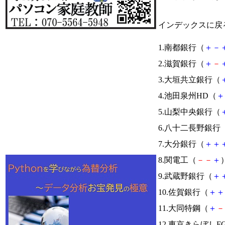
インデックスに戻
1.南都銀行（
＋
－
2.滋賀銀行（
＋
－
3.大垣共立銀行（
4.池田泉州HD（
＋
5.山梨中央銀行（
6.八十二長野銀行
7.大分銀行（
＋
＋
8.関電工（
－
－
＋
）
9.武蔵野銀行（
＋
10.佐賀銀行（
＋
＋
11.大同特鋼（
＋
－
12.東京きらぼしF