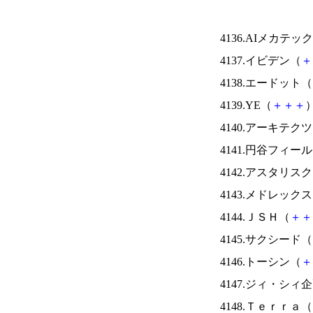
4136.AIメカテッ
4137.イビデン（
＋
4138.エードット（
4139.YE（
＋
＋
＋
）
4140.アーキテク
4141.円谷フィー
4142.アスタリス
4143.メドレック
4144.ＪＳＨ（
＋
＋
4145.サクシード（
4146.トーシン（
＋
4147.ジィ・シィ
4148.Ｔｅｒｒａ（