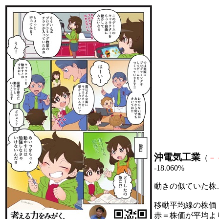
沖電気工業
（
－
-18.060%
動きの似ていた株
移動平均線の株価
赤＝株価が平均よ