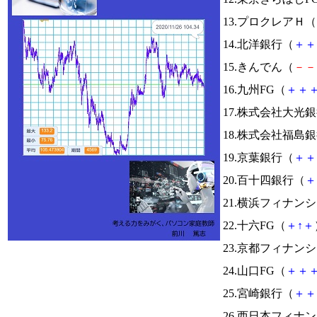
13.プロクレアＨ（
14.北洋銀行（
＋
＋
15.きんでん（
－
－
16.九州FG（
＋
＋
17.株式会社大光
18.株式会社福島
19.京葉銀行（
＋
＋
20.百十四銀行（
＋
21.横浜フィナン
22.十六FG（
＋
↑
＋
23.京都フィナン
24.山口FG（
＋
＋
25.宮崎銀行（
＋
＋
26.西日本フィナ