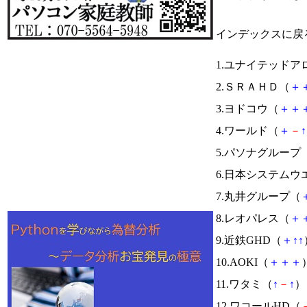
インデックスに戻
1.ユナイテッドア
2.ＳＲＡＨＤ（
＋
3.ヨドコウ（
＋
＋
4.ワールド（
＋
－
↑
5.パソナグループ
6.日本システムウ
7.丸井グループ（
8.レオパレス（
＋
9.近鉄GHD（
＋
↑
↑
10.AOKI（
＋
＋
＋
11.ワタミ（
↑
－
↑
） 
12.ワコールHD（