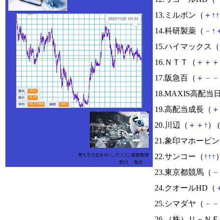
13.ミルボン（
＋
↑
↑
14.科研製薬（
－
↑
15.ハイマックス（
16.ＮＴＴ（
＋
＋
＋
17.阪急百（
＋
－
－
18.MAXIS高
19.高配当成長（
＋
20.川辺（
＋
＋
↑
） (
21.象印マホービ
22.サンコー（
↑
↑
↑
）
23.東京都競馬（
－
24.クオールHD（
25.シマダヤ（
－
－
26.（株）Ｕ－Ｎ