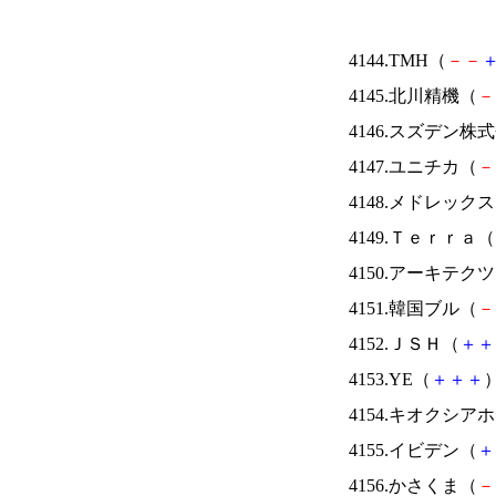
4144.TMH（
－
－
4145.北川精機（
－
4146.スズデン株
4147.ユニチカ（
－
4148.メドレック
4149.Ｔｅｒｒａ（
4150.アーキテク
4151.韓国ブル（
－
4152.ＪＳＨ（
＋
＋
4153.YE（
＋
＋
＋
）
4154.キオクシ
4155.イビデン（
＋
4156.かさくま（
－