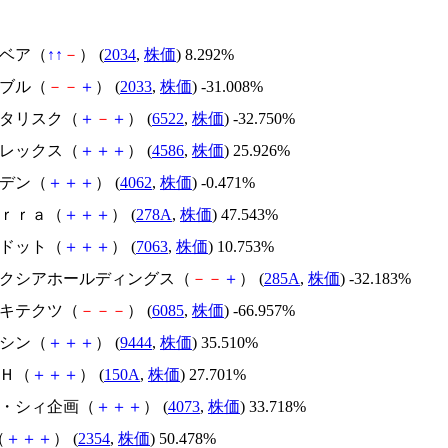
韓国ベア（
↑
↑
－
） (
2034
,
株価
) 8.292%
韓国ブル（
－
－
＋
） (
2033
,
株価
) -31.008%
アスタリスク（
＋
－
＋
） (
6522
,
株価
) -32.750%
メドレックス（
＋
＋
＋
） (
4586
,
株価
) 25.926%
イビデン（
＋
＋
＋
） (
4062
,
株価
) -0.471%
Ｔｅｒｒａ（
＋
＋
＋
） (
278A
,
株価
) 47.543%
エードット（
＋
＋
＋
） (
7063
,
株価
) 10.753%
キオクシアホールディングス（
－
－
＋
） (
285A
,
株価
) -32.183%
アーキテクツ（
－
－
－
） (
6085
,
株価
) -66.957%
トーシン（
＋
＋
＋
） (
9444
,
株価
) 35.510%
ＳＨ（
＋
＋
＋
） (
150A
,
株価
) 27.701%
ジィ・シィ企画（
＋
＋
＋
） (
4073
,
株価
) 33.718%
（
＋
＋
＋
） (
2354
,
株価
) 50.478%