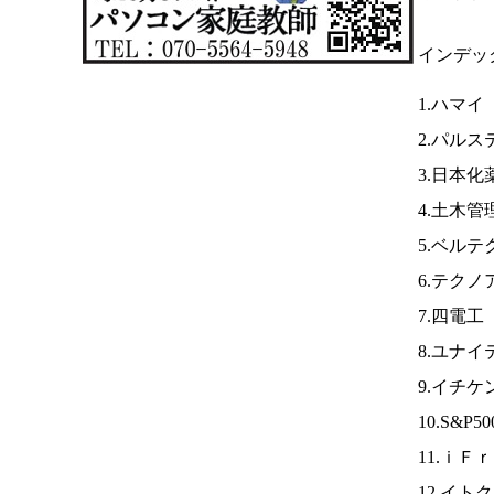
インデッ
1.ハマイ
2.パルス
3.日本化
4.土木管
5.ベルテ
6.テク
7.四電工
8.ユナ
9.イチケ
10.S&
11.ｉＦ
12.イト