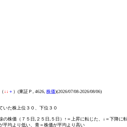
（
↓
↓
＋
）(東証Ｐ, 4626,
株価
)(2026/07/08-2026/08/06)
ていた株上位３０、下位３０
線の株価（７５日,２５日,５日）↑＝上昇に転じた、↓＝下降に
が平均より低い、青＝株価が平均より高い