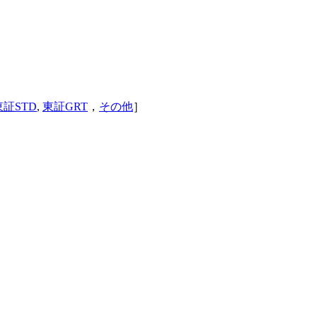
東証STD
,
東証GRT
，
その他
］