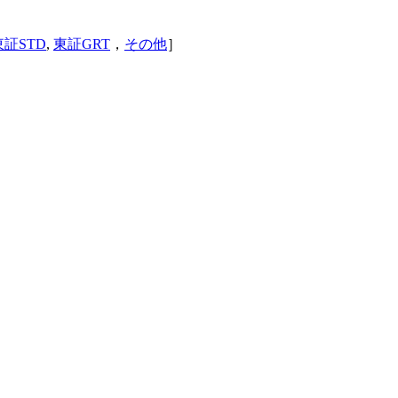
東証STD
,
東証GRT
，
その他
］