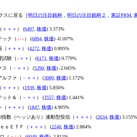
クスに戻る［
明日の注目銘柄
，
明日の注目銘柄２
，
東証PRM
,
（
＋
＋
＋
） (
6497
,
株価
) 3.373%
テック（
↓
↓
↓
） (
6894
,
株価
) -0.187%
薬（
＋
＋
＋
） (
4272
,
株価
) 0.895%
理試験（
↓
＋
＋
） (
6171
,
株価
) 0.779%
クス（
－
＋
＋
） (
5290
,
株価
) -2.045%
ノアルファ（
－
＋
＋
） (
3089
,
株価
) 1.172%
（
＋
＋
＋
） (
1939
,
株価
) 5.856%
イテット＆（
－
＋
＋
） (
3557
,
株価
) 1.441%
ン（
＋
＋
＋
） (
1847
,
株価
) 4.905%
P500指数（ヘッジあり）連動型投信（
＋
＋
＋
） (
2634
,
株価
) 3.155%
ｒｅｅＥＴＦ（
＋
＋
＋
） (
2248
,
株価
) 2.884%
クロ（
－
↓
↓
） (
6049
,
株価
) -2.811%