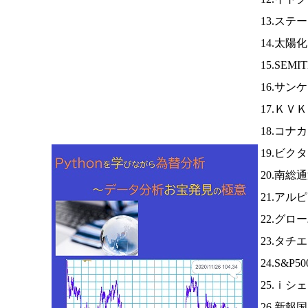
13.ス
14.太陽
15.SEMI
16.サン
17.ＫＶ
18.コナ
19.ビク
20.南総
21.ア
22.グロ
23.タチ
24.S&P
25.ｉシ
26.新報