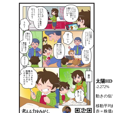
太陽HD
-2.272%
動きの似
移動平均
赤＝株価