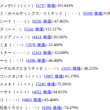
トーメンデバ（
＋
＋
＋
） (
2737
,
株価
) 103.643%
.ビート・ホールディングス・リミテッド（
－
－
－
） (
9399
,
株価
) 9.
サクシード（
－
－
＋
） (
9256
,
株価
) -67.402%
イズ（
＋
＋
－
） (
5242
,
株価
) 151.217%
アメイジア（
＋
＋
－
） (
4424
,
株価
) 26.545%
かさくま（
－
－
↑
） (
7678
,
株価
) -53.469%
アルトナー（
－
－
－
） (
2163
,
株価
) -53.049%
Ｍマート（
－
－
↑
） (
4380
,
株価
) -46.468%
エターナルホスピタリティＧ（
－
－
↑
） (
3193
,
株価
) -48.225%
シリコンスタジオ（
＋
＋
＋
） (
3907
,
株価
) 61.379%
ｍｏｎｏＡＩ（
＋
＋
＋
） (
5240
,
株価
) 75.591%
フィーチャ（
＋
＋
＋
） (
4052
,
株価
) 94.915%
レコ（
－
－
↑
） (
6863
,
株価
) -65.404%
三井住友トラスト（
－
－
↑
） (
8309
,
株価
) -74.479%