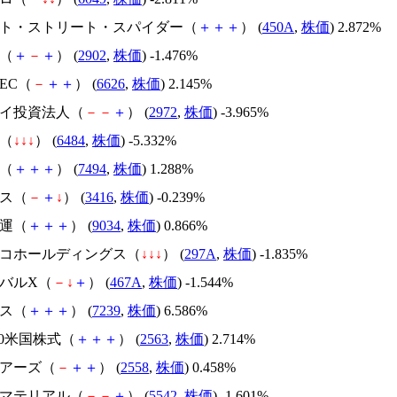
テート・ストリート・スパイダー（
＋
＋
＋
） (
450A
,
株価
) 2.872%
化（
＋
－
＋
） (
2902
,
株価
) -1.476%
TEC（
－
＋
＋
） (
6626
,
株価
) 2.145%
ケイ投資法人（
－
－
＋
） (
2972
,
株価
) -3.965%
Ｋ（
↓
↓
↓
） (
6484
,
株価
) -5.332%
カ（
＋
＋
＋
） (
7494
,
株価
) 1.288%
タス（
－
＋
↓
） (
3416
,
株価
) -0.239%
通運（
＋
＋
＋
） (
9034
,
株価
) 0.866%
ルピコホールディングス（
↓
↓
↓
） (
297A
,
株価
) -1.835%
ーバルX（
－
↓
＋
） (
467A
,
株価
) -1.544%
エス（
＋
＋
＋
） (
7239
,
株価
) 6.586%
500米国株式（
＋
＋
＋
） (
2563
,
株価
) 2.714%
ェアーズ（
－
＋
＋
） (
2558
,
株価
) 0.458%
国マテリアル（
－
－
＋
） (
5542
,
株価
) -1.601%