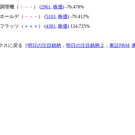
日本調理機（
－
－
－
） (
2961
,
株価
) -76.478%
昭和ホールデ（
－
－
－
） (
5103
,
株価
) -79.412%
ビーフラッツ（
＋
＋
＋
） (
4381
,
株価
) 124.725%
クスに戻る［
明日の注目銘柄
，
明日の注目銘柄２
，
東証PRM
,