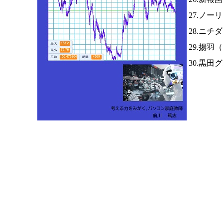
27.ノー
28.ニチ
29.揚羽（
30.黒田