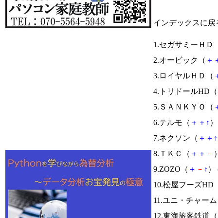
インデックスに戻
1.セガサミーＨＤ
2.オービック（
＋
3.ロイヤルＨＤ（
4.トリドールHD（
5.ＳＡＮＫＹＯ（
6.テルモ（
＋
＋
↑
） 
7.ネクソン（
＋
＋
↑
8.ＴＫＣ（
＋
＋
－
）
9.ZOZO（
＋
－
↑
） 
10.松屋フーズHD
11.ユニ・チャー
12.東海旅客鉄道（