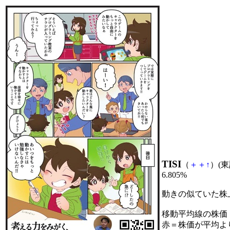
TISI
（
＋
＋
↑
）(東証
6.805%
動きの似ていた株
移動平均線の株価
赤＝株価が平均よ