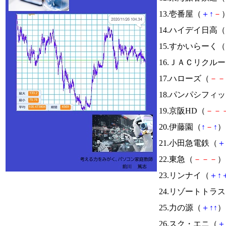
13.壱番屋（
＋
↑
－
）
14.ハイデイ日高（
15.すかいらーく（
16.ＪＡＣリクル
17.ハローズ（
－
－
18.パンパシフィ
19.京阪HD（
－
－
20.伊藤園（
↑
－
↑
） 
21.小田急電鉄（
＋
22.東急（
－
－
－
） 
23.リンナイ（
＋
↑
24.リゾートトラ
25.力の源（
＋
↑
↑
） 
26.スク・エニ（
＋