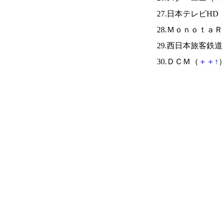
27.日本テレビHD
28.Ｍｏｎｏｔａ
29.西日本旅客鉄
30.ＤＣＭ（
＋
＋
↑
）