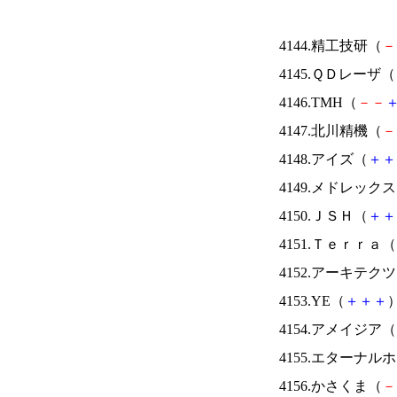
4144.精工技研（
－
4145.ＱＤレーザ（
4146.TMH（
－
－
4147.北川精機（
－
4148.アイズ（
＋
＋
4149.メドレック
4150.ＪＳＨ（
＋
＋
4151.Ｔｅｒｒａ（
4152.アーキテク
4153.YE（
＋
＋
＋
）
4154.アメイジア（
4155.エターナ
4156.かさくま（
－