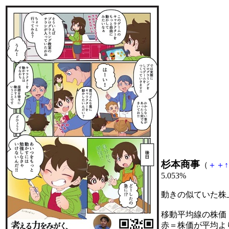
杉本商事
（
＋
＋
↑
5.053%
動きの似ていた株
移動平均線の株価
赤＝株価が平均よ