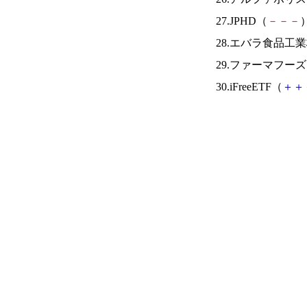
27.JPHD（
－
－
－
）
28.エバラ食品工
29.ファーマフー
30.iFreeETF（
＋
＋