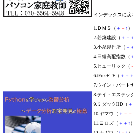
インデックスに戻
1.ＤＭＳ（
＋
－
↑
） 
2.若築建設（
＋
＋
3.小糸製作所（
＋
4.日経高配指数（
5.ヒューリック（
6.iFreeETF（
＋
＋
7.ウイン・パート
8.テイ・エステッ
9.ミダックHD（
＋
10.ヤマウ（
＋
－
－
11.ヨロズ（
＋
＋
↑
）
12.ナガワ（
↑
－
↑
） 