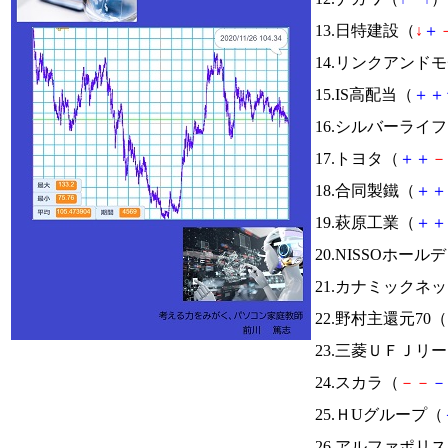
13.日特建設（
↓
＋
14.リンクアンド
15.IS高配当（
＋
＋
16.シルバーライ
17.トヨタ（
＋
＋
－
18.合同製鐵（
＋
＋
19.萩原工業（
＋
＋
20.NISSOホー
21.カナミックネ
22.野村主還元70（
23.三菱ＵＦＪリ
24.スカラ（
－
－
－
25.ＨUグループ（
26.アルファポリ