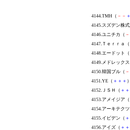
4144.TMH（
－
－
4145.スズデン株
4146.ユニチカ（
－
4147.Ｔｅｒｒａ（
4148.エードット（
4149.メドレック
4150.韓国ブル（
－
4151.YE（
＋
＋
＋
）
4152.ＪＳＨ（
＋
＋
4153.アメイジア（
4154.アーキテク
4155.イビデン（
＋
4156.アイズ（
＋
＋