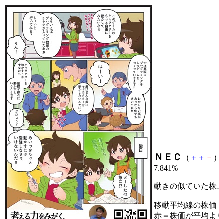
ＮＥＣ
（
＋
＋
－
）
7.841%
動きの似ていた株
移動平均線の株価
赤＝株価が平均よ