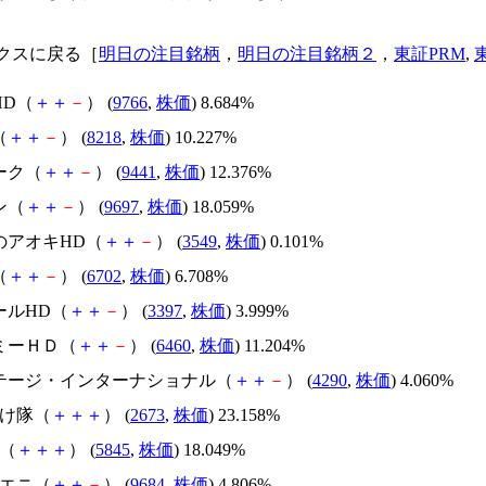
クスに戻る［
明日の注目銘柄
，
明日の注目銘柄２
，
東証PRM
,
HD（
＋
＋
－
） (
9766
,
株価
) 8.684%
（
＋
＋
－
） (
8218
,
株価
) 10.227%
ーク（
＋
＋
－
） (
9441
,
株価
) 12.376%
ン（
＋
＋
－
） (
9697
,
株価
) 18.059%
のアオキHD（
＋
＋
－
） (
3549
,
株価
) 0.101%
（
＋
＋
－
） (
6702
,
株価
) 6.708%
ールHD（
＋
＋
－
） (
3397
,
株価
) 3.999%
サミーＨＤ（
＋
＋
－
） (
6460
,
株価
) 11.204%
ステージ・インターナショナル（
＋
＋
－
） (
4290
,
株価
) 4.060%
つけ隊（
＋
＋
＋
） (
2673
,
株価
) 23.158%
連（
＋
＋
＋
） (
5845
,
株価
) 18.049%
・エニ（
＋
＋
－
） (
9684
,
株価
) 4.806%