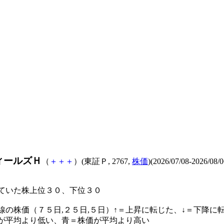
ィールズＨ
（
＋
＋
＋
）(東証Ｐ, 2767,
株価
)(2026/07/08-2026/08/0
ていた株上位３０、下位３０
線の株価（７５日,２５日,５日）↑＝上昇に転じた、↓＝下降に
が平均より低い、青＝株価が平均より高い