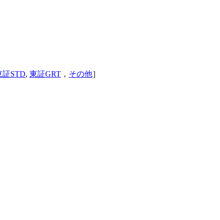
東証STD
,
東証GRT
，
その他
］