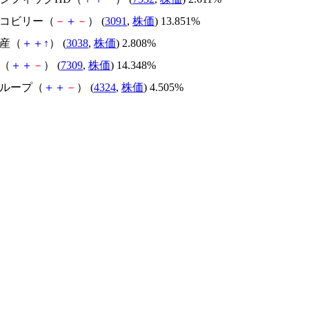
ンコビリー（
－
＋
－
） (
3091
,
株価
) 13.851%
物産（
＋
＋
↑
） (
3038
,
株価
) 2.808%
ノ（
＋
＋
－
） (
7309
,
株価
) 14.348%
グループ（
＋
＋
－
） (
4324
,
株価
) 4.505%