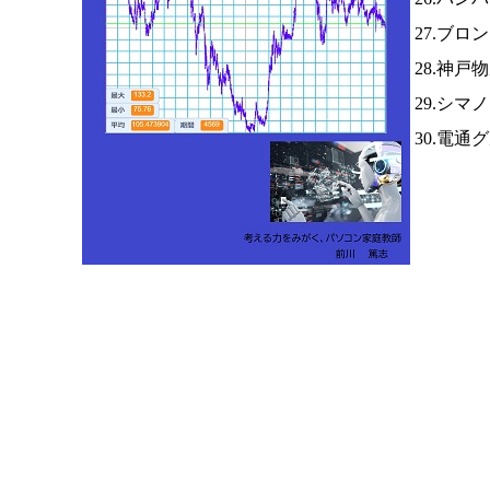
27.ブロ
28.神戸
29.シマ
30.電通