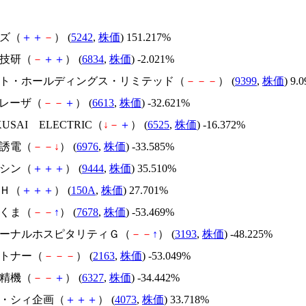
イズ（
＋
＋
－
） (
5242
,
株価
) 151.217%
精工技研（
－
＋
＋
） (
6834
,
株価
) -2.021%
.ビート・ホールディングス・リミテッド（
－
－
－
） (
9399
,
株価
) 9.
ＱＤレーザ（
－
－
＋
） (
6613
,
株価
) -32.621%
OKUSAI ELECTRIC（
↓
－
＋
） (
6525
,
株価
) -16.372%
太陽誘電（
－
－
↓
） (
6976
,
株価
) -33.585%
トーシン（
＋
＋
＋
） (
9444
,
株価
) 35.510%
ＳＨ（
＋
＋
＋
） (
150A
,
株価
) 27.701%
かさくま（
－
－
↑
） (
7678
,
株価
) -53.469%
エターナルホスピタリティＧ（
－
－
↑
） (
3193
,
株価
) -48.225%
アルトナー（
－
－
－
） (
2163
,
株価
) -53.049%
北川精機（
－
－
＋
） (
6327
,
株価
) -34.442%
ジィ・シィ企画（
＋
＋
＋
） (
4073
,
株価
) 33.718%