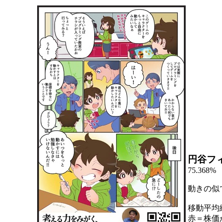
円谷フ
75.368%
動きの似
移動平均
赤＝株価