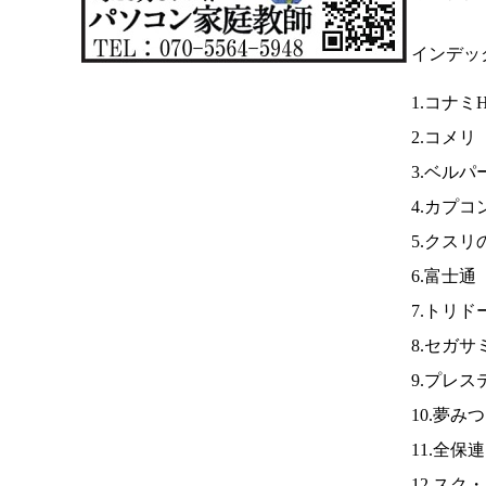
インデッ
1.コナミ
2.コメリ
3.ベルパ
4.カプコ
5.クスリ
6.富士通
7.トリド
8.セガ
9.プレ
10.夢み
11.全保
12.スク