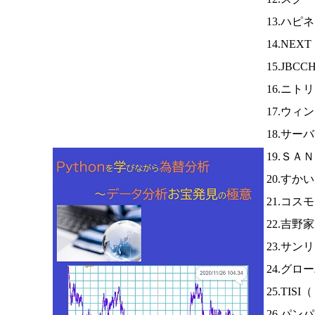
13.ハピ
14.NEX
15.JBC
16.ニト
17.ウィ
18.サー
19.ＳＡ
20.すか
21.コス
22.吉野
23.サン
24.グ
25.TISI（
26.パン