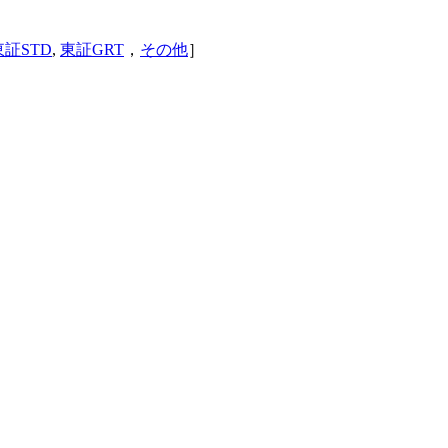
東証STD
,
東証GRT
，
その他
］