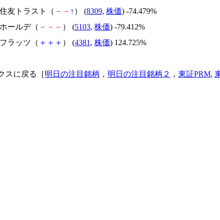
三井住友トラスト（
－
－
↑
） (
8309
,
株価
) -74.479%
昭和ホールデ（
－
－
－
） (
5103
,
株価
) -79.412%
ビーフラッツ（
＋
＋
＋
） (
4381
,
株価
) 124.725%
クスに戻る［
明日の注目銘柄
，
明日の注目銘柄２
，
東証PRM
,