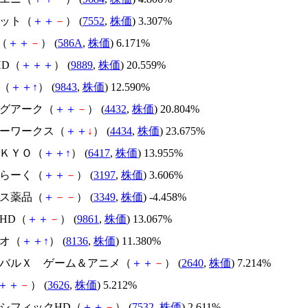
ネット（
＋
＋
－
） (
7552
,
株価
) 3.307%
T（
＋
＋
－
） (
586A
,
株価
) 6.171%
CHD（
＋
＋
＋
） (
9889
,
株価
) 20.559%
リ（
＋
＋
↑
） (
9843
,
株価
) 12.590%
ングアーク（
＋
＋
－
） (
4432
,
株価
) 20.804%
バーワークス（
＋
＋
↓
） (
4434
,
株価
) 23.675%
ＮＫＹＯ（
＋
＋
↑
） (
6417
,
株価
) 13.955%
いらーく（
＋
＋
－
） (
3197
,
株価
) 3.606%
モス薬品（
＋
－
－
） (
3349
,
株価
) -4.458%
家HD（
＋
＋
－
） (
9861
,
株価
) 13.067%
リオ（
＋
＋
↑
） (
8136
,
株価
) 11.380%
ローバルＸ ゲーム＆アニメ（
＋
＋
－
） (
2640
,
株価
) 7.214%
＋
＋
－
） (
3626
,
株価
) 5.212%
パシフィックHD（
＋
＋
－
） (
7532
,
株価
) 2.611%