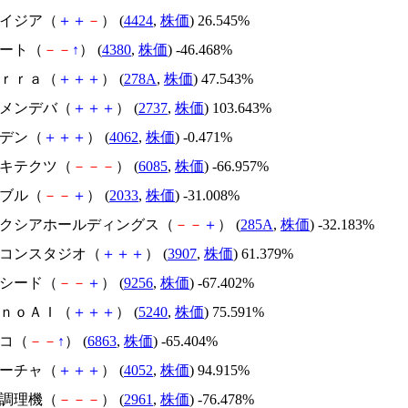
アメイジア（
＋
＋
－
） (
4424
,
株価
) 26.545%
Ｍマート（
－
－
↑
） (
4380
,
株価
) -46.468%
Ｔｅｒｒａ（
＋
＋
＋
） (
278A
,
株価
) 47.543%
トーメンデバ（
＋
＋
＋
） (
2737
,
株価
) 103.643%
イビデン（
＋
＋
＋
） (
4062
,
株価
) -0.471%
アーキテクツ（
－
－
－
） (
6085
,
株価
) -66.957%
韓国ブル（
－
－
＋
） (
2033
,
株価
) -31.008%
キオクシアホールディングス（
－
－
＋
） (
285A
,
株価
) -32.183%
シリコンスタジオ（
＋
＋
＋
） (
3907
,
株価
) 61.379%
サクシード（
－
－
＋
） (
9256
,
株価
) -67.402%
ｍｏｎｏＡＩ（
＋
＋
＋
） (
5240
,
株価
) 75.591%
レコ（
－
－
↑
） (
6863
,
株価
) -65.404%
フィーチャ（
＋
＋
＋
） (
4052
,
株価
) 94.915%
日本調理機（
－
－
－
） (
2961
,
株価
) -76.478%