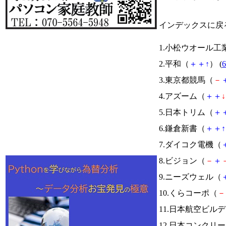
インデックスに戻
1.小松ウオール工
2.平和（
＋
＋
↑
） (
6
3.東京都競馬（
－
4.アズーム（
＋
＋
↓
5.日本トリム（
＋
6.鎌倉新書（
＋
＋
↑
7.ダイコク電機（
8.ビジョン（
－
＋
9.ニーズウェル（
10.くらコーポ（
－
11.日本航空ビル
12.日本コンクリ