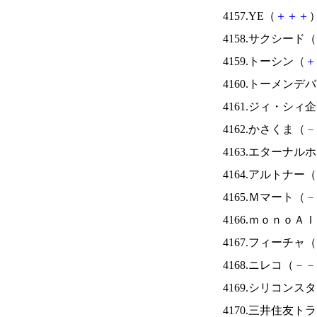
4157.YE（
＋
＋
＋
）
4158.サクシード（
4159.トーシン（
＋
4160.トーメンデ
4161.ジィ・シィ
4162.かさくま（
－
4163.エターナ
4164.アルトナー（
4165.Ｍマート（
－
4166.ｍｏｎｏＡ
4167.フィーチャ（
4168.ニレコ（
－
－
4169.シリコンス
4170.三井住友ト