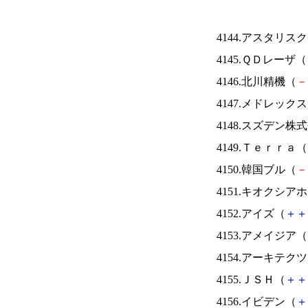
4144.アスタリス
4145.ＱＤレーザ（
4146.北川精機（
－
4147.メドレック
4148.スズデン株
4149.Ｔｅｒｒａ（
4150.韓国ブル（
－
4151.キオクシ
4152.アイズ（
＋
＋
4153.アメイジア（
4154.アーキテク
4155.ＪＳＨ（
＋
＋
4156.イビデン（
＋