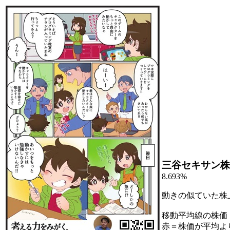
三谷セキサン株
8.693%
動きの似ていた株
移動平均線の株価
赤＝株価が平均よ