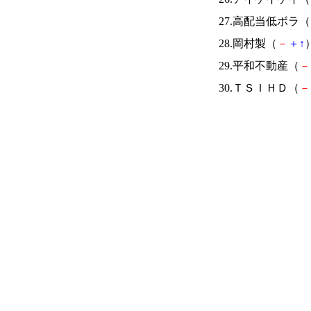
27.高配当低ボラ（
28.岡村製（
－
＋
↑
）
29.平和不動産（
－
30.ＴＳＩＨＤ（
－