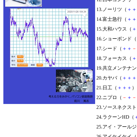
13.ノーリツ（
＋
＋
14.富士急行（
＋
＋
15.大和ハウス（
＋
16.ショーボンド（
17.シード（
＋
＋
－
18.フォーカス（
＋
19.共立メンテナ
20.カヤバ（
＋
＋
＋
21.日工（
＋
＋
＋
） 
22.ニプロ（
－
＋
－
23.ソースネクス
24.ラクーンHD（
25.アイ・アール
26.アイケイケイ（