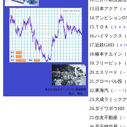
13.日本アクア（
＋
14.アンビションD
15.ＴＯＡ（
＋
＋
＋
16.ハイマックス（
17.近鉄GHD（
＋
↑
18.椿本チエイン（
19.フリービット（
20.エスリード（
－
21.グローバル投（
22.東海汽（
－
－
↑
）
23.大成ラミック
24.ダイワボウHD
25.住友不動産（
－
26.高千穂交易（
－