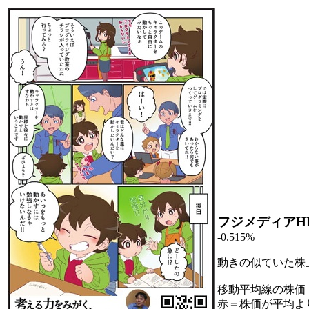
フジメディアH
-0.515%
動きの似ていた株
移動平均線の株価
赤＝株価が平均よ