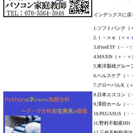
インデックスに戻
1.ソフトバンク（
2.Ｉ－ｎｅ（
＋
＋
3.iFreeETF（
－
－
↑
4.MAXIS（
＋
－
＋
5.東洋製雄グルー
6.ヘルスケア（
－
7.グローバルX（
8.日本エスコン（
9.澤田ホール（
－
10.PEGASUS（
－
11.野村不動産HD
12.三井不動投資