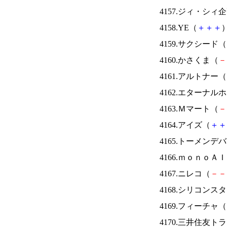
4157.ジィ・シィ
4158.YE（
＋
＋
＋
）
4159.サクシード（
4160.かさくま（
－
4161.アルトナー（
4162.エターナ
4163.Ｍマート（
－
4164.アイズ（
＋
＋
4165.トーメンデ
4166.ｍｏｎｏＡ
4167.ニレコ（
－
－
4168.シリコンス
4169.フィーチャ（
4170.三井住友ト