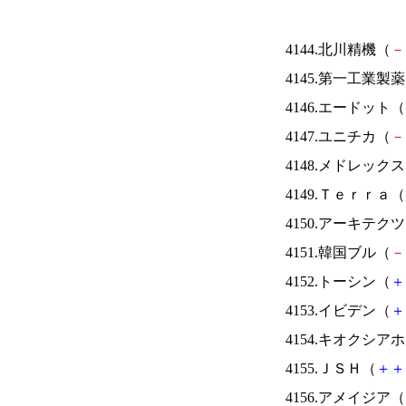
4144.北川精機（
－
4145.第一工業製
4146.エードット（
4147.ユニチカ（
－
4148.メドレック
4149.Ｔｅｒｒａ（
4150.アーキテク
4151.韓国ブル（
－
4152.トーシン（
＋
4153.イビデン（
＋
4154.キオクシ
4155.ＪＳＨ（
＋
＋
4156.アメイジア（