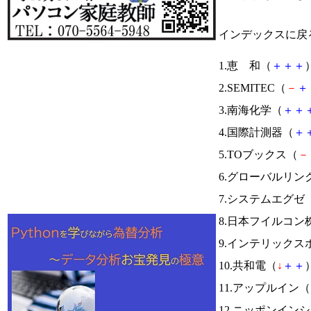
インデックスに戻
1.恵 和（
＋
＋
＋
）
2.SEMITEC（
－
＋
3.南海化学（
＋
＋
4.国際計測器（
＋
5.TOブックス（
－
6.グローバルリン
7.システムエグゼ
8.日本フイルコン
9.インテリック
10.共和電（
↓
＋
＋
）
11.アップルイン（
12.ニッポンイン