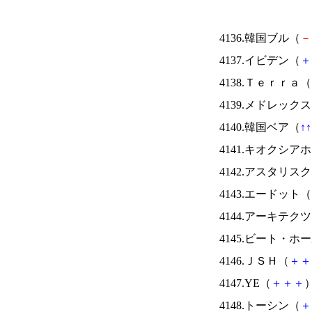
4136.韓国ブル（
－
4137.イビデン（
＋
4138.Ｔｅｒｒａ（
4139.メドレック
4140.韓国ベア（
↑
↑
4141.キオクシ
4142.アスタリス
4143.エードット（
4144.アーキテク
4145.ビート・
4146.ＪＳＨ（
＋
＋
4147.YE（
＋
＋
＋
）
4148.トーシン（
＋