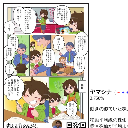
ヤマシナ
（
－
＋
3.750%
動きの似ていた株
移動平均線の株価
赤＝株価が平均よ