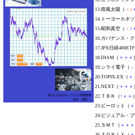
13.雨風太陽（
－
↓
14.トーヨーカネ
15.昭和真空（
－
↑
16.ガバナンス・
17.JPX日経400ET
18.DIAM（
＋
＋
＋
19.シライ電子（
－
20.TOPIX-EX（
＋
21.NEXT（
＋
＋
＋
22.ＴＢＫ（
↑
＋
＋
）
23.ビーロット（
＋
24.ビジュアル・
25.ＳＭＴ（
＋
＋
＋
26.ＴＯＰＩＸ（
＋