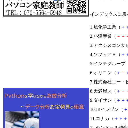
インデックスに戻
1.旭化学工業（
＋
2.小津産業（
－
－
3.アクシスコンサ
4.ソフィアＨ（
＋
5.インテグループ
6.オリコン（
＋
－
7.株式会社エー
8.天満屋ス（
＋
－
9.ダイサン（
＋
＋
10.JBイレブン（
＋
11.コナカ（
＋
＋
＋
12.セントラル総