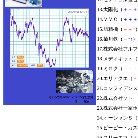
13.太陽化（
＋
－
＋
14.ＶＶＣ（
＋
＋
＋
15.旭精機（
－
－
↑
）
16.菊川鉄（
－
↑
↑
） 
17.株式会社アル
18.メディキット（
19.ミロク（
－
－
－
20.エリアクエ（
－
21.コンフィデン
22.株式会社ソト
23.株式会社一家
24.オーシャンＳ（
25.ビーピー・カ
26.スリーエフ（
＋