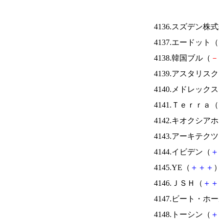
4136.スズデン株
4137.エードット（
4138.韓国ブル（
－
4139.アスタリス
4140.メドレック
4141.Ｔｅｒｒａ（
4142.キオクシ
4143.アーキテク
4144.イビデン（
＋
4145.YE（
＋
＋
＋
）
4146.ＪＳＨ（
＋
＋
4147.ビート・
4148.トーシン（
＋