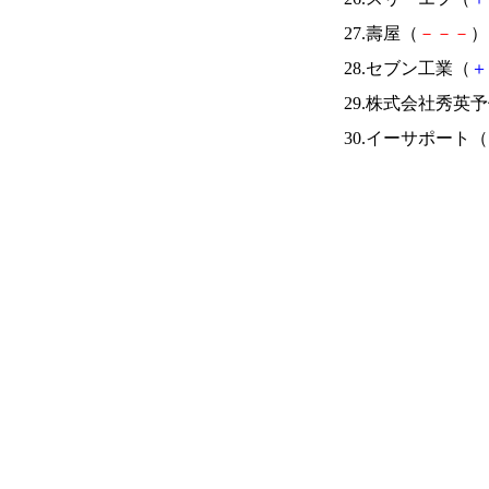
27.壽屋（
－
－
－
） 
28.セブン工業（
＋
29.株式会社秀英
30.イーサポート（