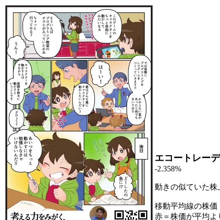
エコートレーデ
-2.358%
動きの似ていた株
移動平均線の株価
赤＝株価が平均よ