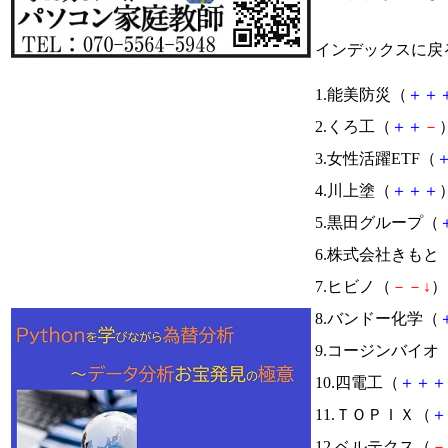
インデックスに戻
1.能美防災（
＋
＋
2.くろ工（
＋
＋
－
）
3.女性活躍ETF（
4.川上塗（
＋
＋
＋
）
5.黒田グループ（
6.株式会社きもと
7.ヒビノ（
－
－
↓
） 
8.バンドー化学（
9.コージンバイオ
10.四電工（
＋
＋
＋
11.ＴＯＰＩＸ（
＋
12.ベルテクス（
－