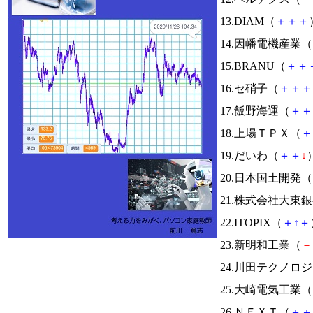
13.DIAM（
＋
＋
＋
14.因幡電機産業（
15.BRANU（
＋
＋
16.セ硝子（
＋
＋
＋
17.飯野海運（
＋
＋
18.上場ＴＰＸ（
＋
19.だいわ（
＋
＋
↓
）
20.日本国土開発（
21.株式会社大東
22.ITOPIX（
＋
↑
＋
23.新明和工業（
－
24.川田テクノロ
25.大崎電気工業（
26.ＮＥＸＴ（
＋
＋