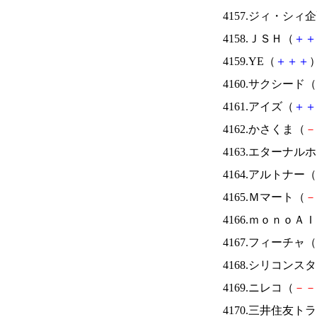
4157.ジィ・シィ
4158.ＪＳＨ（
＋
＋
4159.YE（
＋
＋
＋
）
4160.サクシード（
4161.アイズ（
＋
＋
4162.かさくま（
－
4163.エターナ
4164.アルトナー（
4165.Ｍマート（
－
4166.ｍｏｎｏＡ
4167.フィーチャ（
4168.シリコンス
4169.ニレコ（
－
－
4170.三井住友ト