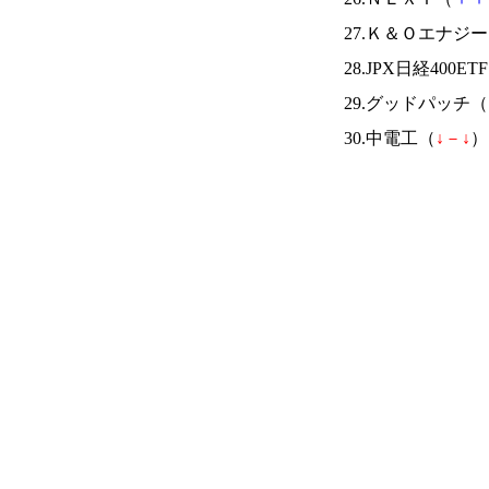
27.Ｋ＆Ｏエナジ
28.JPX日経400ET
29.グッドパッチ（
30.中電工（
↓
－
↓
） 