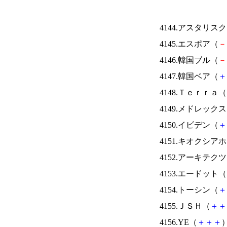
4144.アスタリス
4145.エスポア（
－
4146.韓国ブル（
－
4147.韓国ベア（
＋
4148.Ｔｅｒｒａ（
4149.メドレック
4150.イビデン（
＋
4151.キオクシ
4152.アーキテク
4153.エードット（
4154.トーシン（
＋
4155.ＪＳＨ（
＋
＋
4156.YE（
＋
＋
＋
）