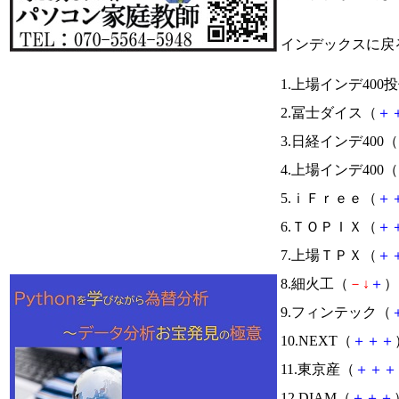
インデックスに戻
1.上場インデ400
2.冨士ダイス（
＋
3.日経インデ400（
4.上場インデ400（
5.ｉＦｒｅｅ（
＋
6.ＴＯＰＩＸ（
＋
7.上場ＴＰＸ（
＋
8.細火工（
－
↓
＋
） 
9.フィンテック（
10.NEXT（
＋
＋
＋
11.東京産（
＋
＋
＋
12.DIAM（
＋
＋
＋