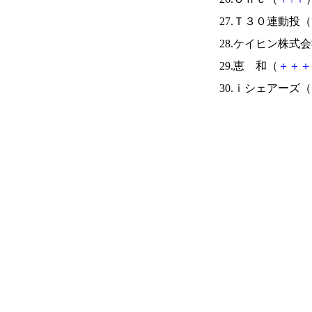
27.Ｔ３０連動投（
28.ケイヒン株式
29.恵 和（
＋
＋
＋
30.ｉシェアーズ（