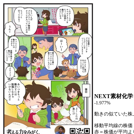
NEXT素材化学
-1.977%
動きの似ていた株
移動平均線の株価
赤＝株価が平均よ