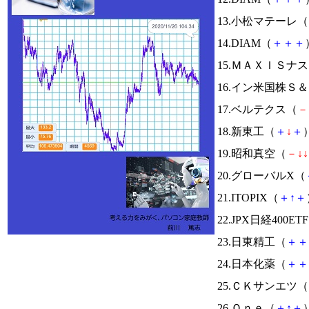
13.小松マテーレ（
14.DIAM（
＋
＋
＋
15.ＭＡＸＩＳナ
16.イン米国株Ｓ
17.ベルテクス（
－
18.新東工（
＋
↓
＋
）
19.昭和真空（
－
↓
↓
20.グローバルX（
21.ITOPIX（
＋
↑
＋
22.JPX日経400ET
23.日東精工（
＋
＋
24.日本化薬（
＋
＋
25.ＣＫサンエツ（
26.Ｏｎｅ（
＋
↑
＋
）