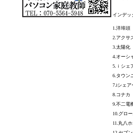
インデッ
1.洋埠頭
2.アクサ
3.太陽化
4.オーシ
5.ｉシェ
6.タウ
7.iシェ
8.コナカ
9.不二
10.グロ
11.丸八
12.セブ