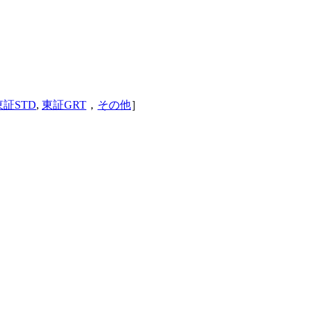
東証STD
,
東証GRT
，
その他
］