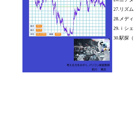
27.リズ
28.メデ
29.ｉシ
30.駅探（