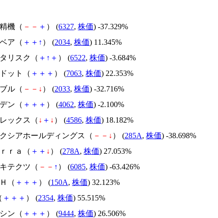
北川精機（
－
－
＋
） (
6327
,
株価
) -37.329%
韓国ベア（
＋
＋
↑
） (
2034
,
株価
) 11.345%
アスタリスク（
＋
↑
＋
） (
6522
,
株価
) -3.684%
エードット（
＋
＋
＋
） (
7063
,
株価
) 22.353%
韓国ブル（
－
－
↓
） (
2033
,
株価
) -32.716%
イビデン（
＋
＋
＋
） (
4062
,
株価
) -2.100%
メドレックス（
↓
＋
↓
） (
4586
,
株価
) 18.182%
キオクシアホールディングス（
－
－
↓
） (
285A
,
株価
) -38.698%
Ｔｅｒｒａ（
＋
＋
↓
） (
278A
,
株価
) 27.053%
アーキテクツ（
－
－
↑
） (
6085
,
株価
) -63.426%
ＳＨ（
＋
＋
＋
） (
150A
,
株価
) 32.123%
（
＋
＋
＋
） (
2354
,
株価
) 55.515%
トーシン（
＋
＋
＋
） (
9444
,
株価
) 26.506%