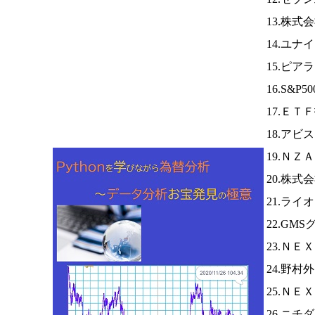
13.株式
14.ユナ
15.ピア
16.S&
17.ＥＴ
18.アビ
19.ＮＺ
20.株
21.ライ
22.GM
23.Ｎ
24.野村
25.Ｎ
26.ニチ