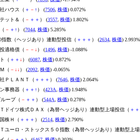
会社ハウス（
＋
－
↑
） (
7506
,
株価
) 0.072%
イテット＆（
－
＋
＋
） (
3557
,
株価
) 1.802%
ラ（
－
＋
↑
） (
7044
,
株価
) 5.285%
P500指数（ヘッジあり）連動型投信（
＋
＋
＋
） (
2634
,
株価
) 2.993%
Ｆ投適格債（
－
－
↓
） (
1496
,
株価
) -1.088%
スト（
＋
＋
↓
） (
6087
,
株価
) 0.872%
ＡＭ（
－
↓
↓
） (
2092
,
株価
) -0.065%
式会社ＰＬＡＮＴ（
＋
＋
＋
） (
7646
,
株価
) 2.064%
オン事務器（
＋
＋
↑
） (
423A
,
株価
) 1.948%
Sグループ（
－
＋
＋
） (
544A
,
株価
) 0.278%
ＥＸＴドイツ株式ＤＡＸ（為替ヘッジあり）連動型上場投信（
＋
＋
外国株Ｈ（
＋
＋
＋
） (
2514
,
株価
) 2.790%
ＥＸＴユーロ・ストックス５０指数（為替ヘッジあり）連動型上
ダイ（
－
＋
＋
） (
6467
,
株価
) 0.303%