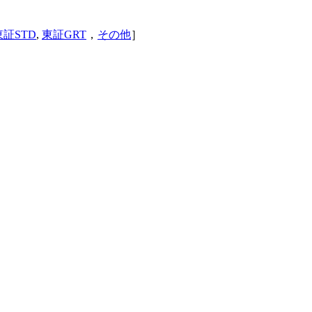
東証STD
,
東証GRT
，
その他
］