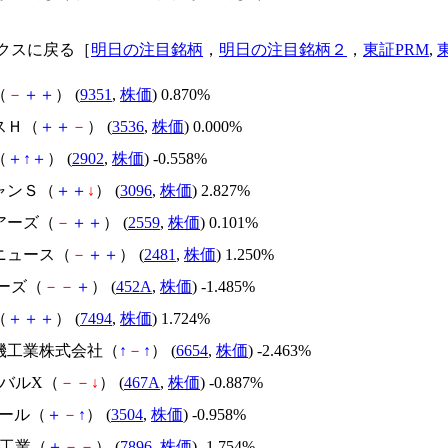
クスに戻る［
明日の注目銘柄
，
明日の注目銘柄２
，
東証PRM
,
（
－
＋
＋
） (
9351
,
株価
) 0.870%
スＨ（
＋
＋
－
） (
3536
,
株価
) 0.000%
（
＋
↑
＋
） (
2902
,
株価
) -0.558%
ャンＳ（
＋
＋
↓
） (
3096
,
株価
) 2.827%
アーズ（
－
＋
＋
） (
2559
,
株価
) 0.101%
ンニュース（
－
＋
＋
） (
2481
,
株価
) 1.250%
アーズ（
－
－
＋
） (
452A
,
株価
) -1.485%
（
＋
＋
＋
） (
7494
,
株価
) 1.724%
電機工業株式会社（
↑
－
↑
） (
6654
,
株価
) -2.463%
ーバルX（
－
－
↓
） (
467A
,
株価
) -0.887%
ホール（
＋
－
↑
） (
3504
,
株価
) -0.958%
ン工業（
＋
－
－
） (
7896
,
株価
) -1.754%