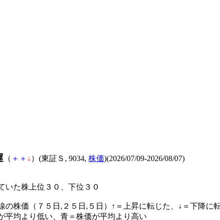
運
（
＋
＋
↓
）(東証Ｓ, 9034,
株価
)(2026/07/09-2026/08/07)
ていた株上位３０、下位３０
線の株価（７５日,２５日,５日）↑＝上昇に転じた、↓＝下降に
が平均より低い、青＝株価が平均より高い