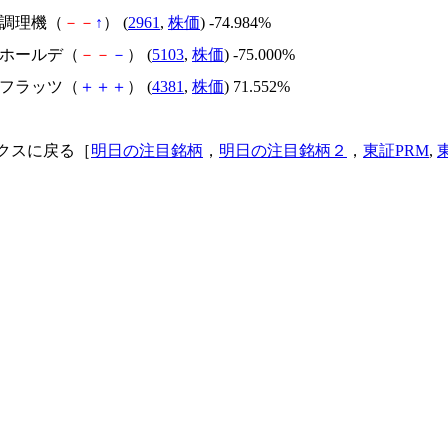
日本調理機（
－
－
↑
） (
2961
,
株価
) -74.984%
昭和ホールデ（
－
－
－
） (
5103
,
株価
) -75.000%
ビーフラッツ（
＋
＋
＋
） (
4381
,
株価
) 71.552%
クスに戻る［
明日の注目銘柄
，
明日の注目銘柄２
，
東証PRM
,