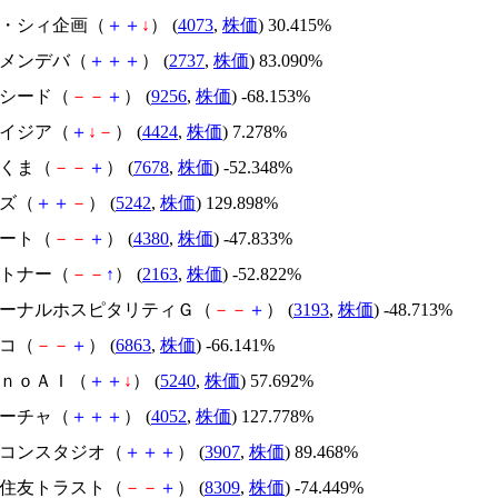
ジィ・シィ企画（
＋
＋
↓
） (
4073
,
株価
) 30.415%
トーメンデバ（
＋
＋
＋
） (
2737
,
株価
) 83.090%
サクシード（
－
－
＋
） (
9256
,
株価
) -68.153%
アメイジア（
＋
↓
－
） (
4424
,
株価
) 7.278%
かさくま（
－
－
＋
） (
7678
,
株価
) -52.348%
イズ（
＋
＋
－
） (
5242
,
株価
) 129.898%
Ｍマート（
－
－
＋
） (
4380
,
株価
) -47.833%
アルトナー（
－
－
↑
） (
2163
,
株価
) -52.822%
エターナルホスピタリティＧ（
－
－
＋
） (
3193
,
株価
) -48.713%
レコ（
－
－
＋
） (
6863
,
株価
) -66.141%
ｍｏｎｏＡＩ（
＋
＋
↓
） (
5240
,
株価
) 57.692%
フィーチャ（
＋
＋
＋
） (
4052
,
株価
) 127.778%
シリコンスタジオ（
＋
＋
＋
） (
3907
,
株価
) 89.468%
三井住友トラスト（
－
－
＋
） (
8309
,
株価
) -74.449%