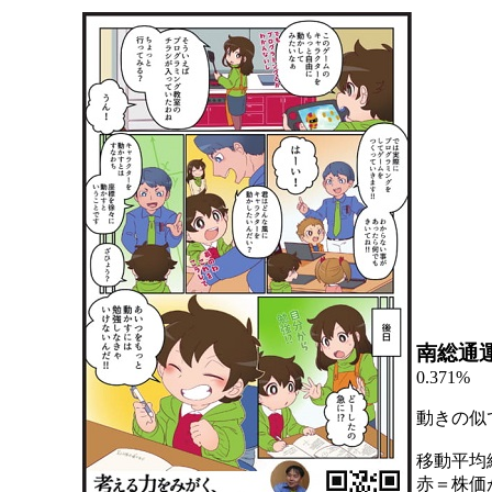
南総通
0.371%
動きの似
移動平均
赤＝株価