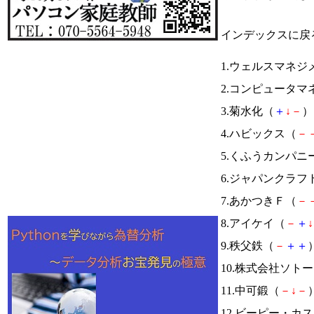
インデックスに戻
1.ウェルスマネジ
2.コンピュータマ
3.菊水化（
＋
↓
－
） 
4.ハビックス（
－
5.くふうカンパニ
6.ジャパンクラフ
7.あかつきＦ（
－
8.アイケイ（
－
＋
↓
9.秩父鉄（
－
＋
＋
）
10.株式会社ソト
11.中可鍛（
－
↓
－
）
12.ビーピー・カ