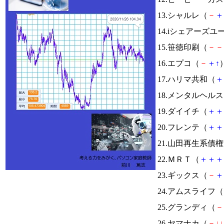
13.シャルレ（
－
＋
14.iシェアーズ
15.笹徳印刷（
－
－
16.エプコ（
－
＋
↑
）
17.ハリマ共和（
＋
18.メンタルヘル
19.ダイイチ（
＋
＋
20.フレンテ（
＋
＋
21.山田再生系債
22.ＭＲＴ（
＋
＋
＋
23.ギックス（
－
＋
24.アムスライフ（
25.グランディ（
－
26.ヤマナカ（
－
↓
↓