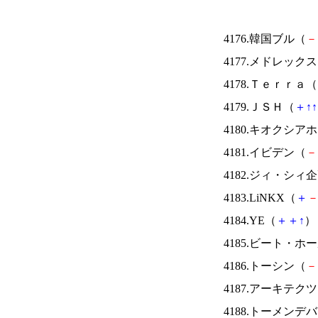
4176.韓国ブル（
－
4177.メドレック
4178.Ｔｅｒｒａ（
4179.ＪＳＨ（
＋
↑
↑
4180.キオクシ
4181.イビデン（
－
4182.ジィ・シィ
4183.LiNKX（
＋
4184.YE（
＋
＋
↑
） 
4185.ビート・
4186.トーシン（
－
4187.アーキテク
4188.トーメンデ