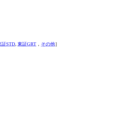
東証STD
,
東証GRT
，
その他
］