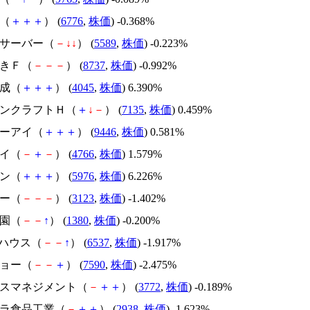
電（
＋
＋
＋
） (
6776
,
株価
) -0.368%
トサーバー（
－
↓
↓
） (
5589
,
株価
) -0.223%
つきＦ（
－
－
－
） (
8737
,
株価
) -0.992%
合成（
＋
＋
＋
） (
4045
,
株価
) 6.390%
ャパンクラフトＨ（
＋
↓
－
） (
7135
,
株価
) 0.459%
ケーアイ（
＋
＋
＋
） (
9446
,
株価
) 0.581%
エイ（
－
＋
－
） (
4766
,
株価
) 1.579%
レン（
＋
＋
＋
） (
5976
,
株価
) 6.226%
ボー（
－
－
－
） (
3123
,
株価
) -1.402%
牧園（
－
－
↑
） (
1380
,
株価
) -0.200%
SHハウス（
－
－
↑
） (
6537
,
株価
) -1.917%
ショー（
－
－
＋
） (
7590
,
株価
) -2.475%
ェルスマネジメント（
－
＋
＋
） (
3772
,
株価
) -0.189%
ムラ食品工業（
－
＋
＋
） (
2938
,
株価
) -1.623%