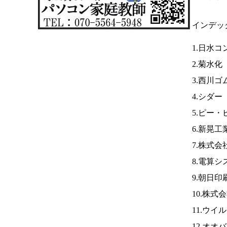
インデッ
1.日水コ
2.菊水化
3.西川ゴ
4.シダー
5.ピー
6.新晃工
7.株式
8.電算シ
9.朝日印
10.株式
11.ウイ
12.オオ