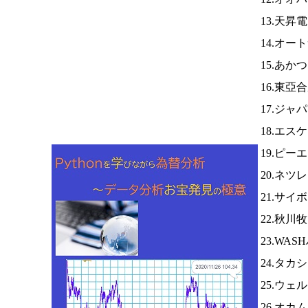
13.天昇
14.オー
15.あか
16.東亞
17.ジ
18.エス
19.ピー
20.ネツ
21.サイ
22.秋川
23.WA
24.タカ
25.ウ
26.オカ