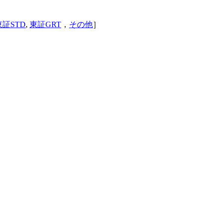
東証STD
,
東証GRT
，
その他
］