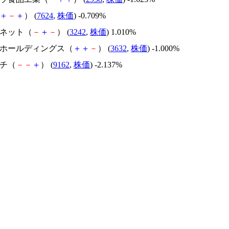
＋
－
＋
） (
7624
,
株価
) -0.709%
バネット（
－
＋
－
） (
3242
,
株価
) 1.010%
リーホールディングス（
＋
＋
－
） (
3632
,
株価
) -1.000%
ーチ（
－
－
＋
） (
9162
,
株価
) -2.137%