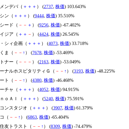
トーメンデバ（
＋
＋
＋
） (
2737
,
株価
) 103.643%
トーシン（
＋
＋
＋
） (
9444
,
株価
) 35.510%
サクシード（
－
－
＋
） (
9256
,
株価
) -67.402%
アメイジア（
＋
＋
－
） (
4424
,
株価
) 26.545%
ジィ・シィ企画（
＋
＋
＋
） (
4073
,
株価
) 33.718%
かさくま（
－
－
↑
） (
7678
,
株価
) -53.469%
アルトナー（
－
－
－
） (
2163
,
株価
) -53.049%
エターナルホスピタリティＧ（
－
－
↑
） (
3193
,
株価
) -48.225%
Ｍマート（
－
－
↑
） (
4380
,
株価
) -46.468%
フィーチャ（
＋
＋
＋
） (
4052
,
株価
) 94.915%
ｍｏｎｏＡＩ（
＋
＋
＋
） (
5240
,
株価
) 75.591%
シリコンスタジオ（
＋
＋
＋
） (
3907
,
株価
) 61.379%
レコ（
－
－
↑
） (
6863
,
株価
) -65.404%
三井住友トラスト（
－
－
↑
） (
8309
,
株価
) -74.479%