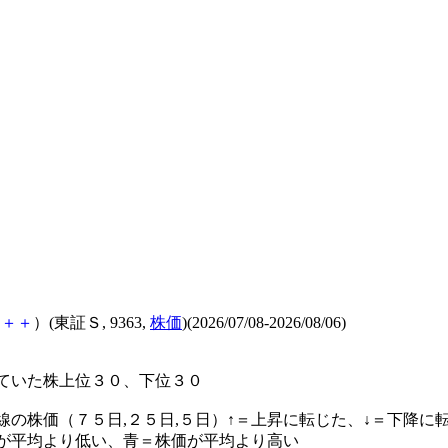
＋
＋
＋
）(東証Ｓ, 9363,
株価
)(2026/07/08-2026/08/06)
ていた株上位３０、下位３０
線の株価（７５日,２５日,５日）↑＝上昇に転じた、↓＝下降に
が平均より低い、青＝株価が平均より高い