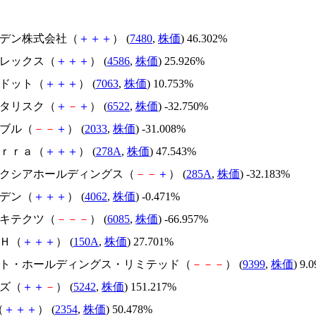
スズデン株式会社（
＋
＋
＋
） (
7480
,
株価
) 46.302%
メドレックス（
＋
＋
＋
） (
4586
,
株価
) 25.926%
エードット（
＋
＋
＋
） (
7063
,
株価
) 10.753%
アスタリスク（
＋
－
＋
） (
6522
,
株価
) -32.750%
韓国ブル（
－
－
＋
） (
2033
,
株価
) -31.008%
Ｔｅｒｒａ（
＋
＋
＋
） (
278A
,
株価
) 47.543%
キオクシアホールディングス（
－
－
＋
） (
285A
,
株価
) -32.183%
イビデン（
＋
＋
＋
） (
4062
,
株価
) -0.471%
アーキテクツ（
－
－
－
） (
6085
,
株価
) -66.957%
ＳＨ（
＋
＋
＋
） (
150A
,
株価
) 27.701%
.ビート・ホールディングス・リミテッド（
－
－
－
） (
9399
,
株価
) 9.
イズ（
＋
＋
－
） (
5242
,
株価
) 151.217%
（
＋
＋
＋
） (
2354
,
株価
) 50.478%