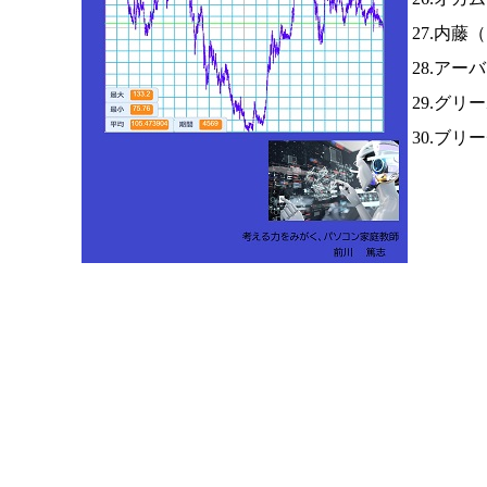
27.内藤（
28.アー
29.グ
30.ブリ