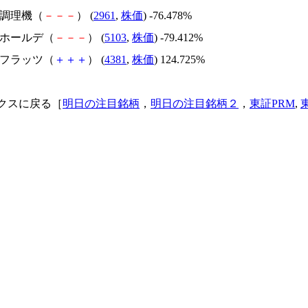
日本調理機（
－
－
－
） (
2961
,
株価
) -76.478%
昭和ホールデ（
－
－
－
） (
5103
,
株価
) -79.412%
ビーフラッツ（
＋
＋
＋
） (
4381
,
株価
) 124.725%
クスに戻る［
明日の注目銘柄
，
明日の注目銘柄２
，
東証PRM
,