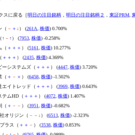
クスに戻る［
明日の注目銘柄
，
明日の注目銘柄２
，
東証PRM
,
ン（
－
＋
↓
） (
261A
,
株価
) 0.700%
（
↑
－
↑
） (
7953
,
株価
) -0.258%
ム（
＋
＋
＋
） (
5161
,
株価
) 10.277%
（
＋
＋
＋
） (
2435
,
株価
) 4.369%
・ビーシステムズ（
＋
＋
＋
） (
4447
,
株価
) 3.720%
業（
＋
－
＋
） (
6458
,
株価
) -1.502%
会社エイトレッド（
＋
＋
＋
） (
3969
,
株価
) 0.643%
ステムHD（
＋
＋
＋
） (
4072
,
株価
) 1.407%
刷（
＋
－
－
） (
3951
,
株価
) -0.682%
会社オリジン（
－
－
↓
） (
6513
,
株価
) -2.323%
ルプラス（
＋
＋
－
） (
3538
,
株価
) 0.853%
バ（
－
↑
－
） (
9765
,
株価
) -0.089%