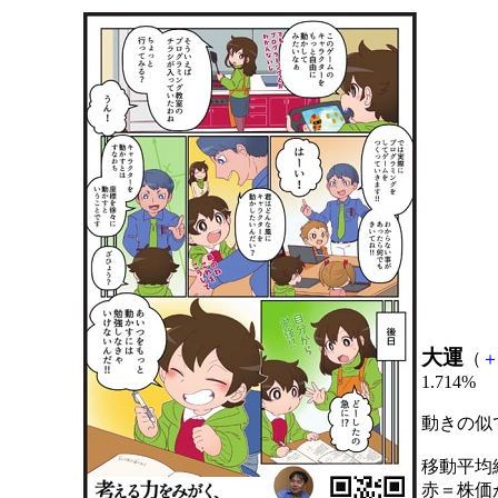
大運
（
1.714%
動きの似
移動平均
赤＝株価