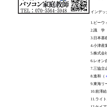
インデッ
1.ビーウ
2.識 学
3.日本
4.小津産
5.株式
6.レオン
7.三協立
8.進和（
9.東海リ
10.前澤
11.ライ
12.ケ