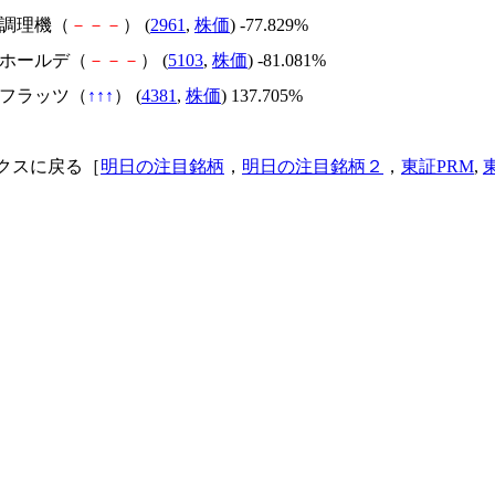
日本調理機（
－
－
－
） (
2961
,
株価
) -77.829%
昭和ホールデ（
－
－
－
） (
5103
,
株価
) -81.081%
ビーフラッツ（
↑
↑
↑
） (
4381
,
株価
) 137.705%
クスに戻る［
明日の注目銘柄
，
明日の注目銘柄２
，
東証PRM
,