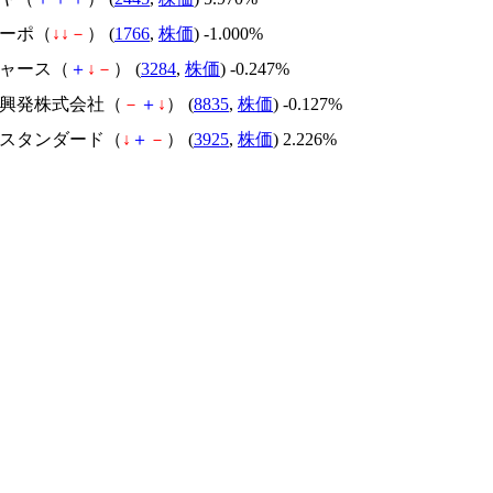
コーポ（
↓
↓
－
） (
1766
,
株価
) -1.000%
ジャース（
＋
↓
－
） (
3284
,
株価
) -0.247%
平洋興発株式会社（
－
＋
↓
） (
8835
,
株価
) -0.127%
ブルスタンダード（
↓
＋
－
） (
3925
,
株価
) 2.226%