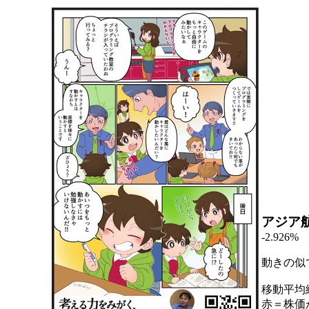
アジア
-2.926%
動きの似
移動平均
赤＝株価