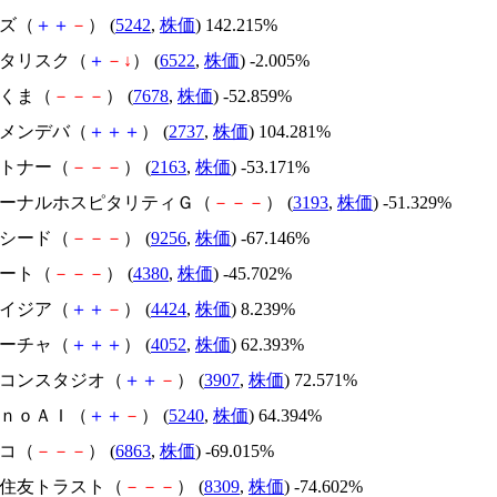
イズ（
＋
＋
－
） (
5242
,
株価
) 142.215%
アスタリスク（
＋
－
↓
） (
6522
,
株価
) -2.005%
かさくま（
－
－
－
） (
7678
,
株価
) -52.859%
トーメンデバ（
＋
＋
＋
） (
2737
,
株価
) 104.281%
アルトナー（
－
－
－
） (
2163
,
株価
) -53.171%
エターナルホスピタリティＧ（
－
－
－
） (
3193
,
株価
) -51.329%
サクシード（
－
－
－
） (
9256
,
株価
) -67.146%
Ｍマート（
－
－
－
） (
4380
,
株価
) -45.702%
アメイジア（
＋
＋
－
） (
4424
,
株価
) 8.239%
フィーチャ（
＋
＋
＋
） (
4052
,
株価
) 62.393%
シリコンスタジオ（
＋
＋
－
） (
3907
,
株価
) 72.571%
ｍｏｎｏＡＩ（
＋
＋
－
） (
5240
,
株価
) 64.394%
レコ（
－
－
－
） (
6863
,
株価
) -69.015%
三井住友トラスト（
－
－
－
） (
8309
,
株価
) -74.602%