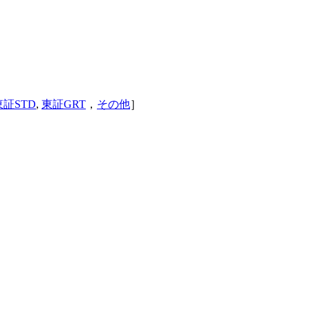
東証STD
,
東証GRT
，
その他
］