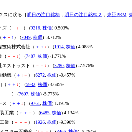
クスに戻る［
明日の注目銘柄
，
明日の注目銘柄２
，
東証PRM
,
ィズ（
－
↓
－
） (
9216
,
株価
) 0.503%
（
＋
－
↑
） (
7049
,
株価
) -3.712%
基礎技術株式会社（
＋
＋
↓
） (
1914
,
株価
) 4.088%
業（
－
－
↓
） (
7487
,
株価
) -1.771%
会社エストラスト（
－
－
↓
） (
3280
,
株価
) -7.576%
自動機（
＋
↓
－
） (
6272
,
株価
) -0.457%
山（
＋
＋
↓
） (
5932
,
株価
) 3.645%
＋
－
－
） (
7607
,
株価
) -5.775%
ース（
＋
＋
↓
） (
9761
,
株価
) 1.191%
給装工業（
＋
＋
－
） (
6485
,
株価
) 4.134%
ト工業（
－
－
－
） (
1926
,
株価
) -9.390%
イアイスター不動産（
↓
－
－
） (
3465
,
株価
) -5.764%