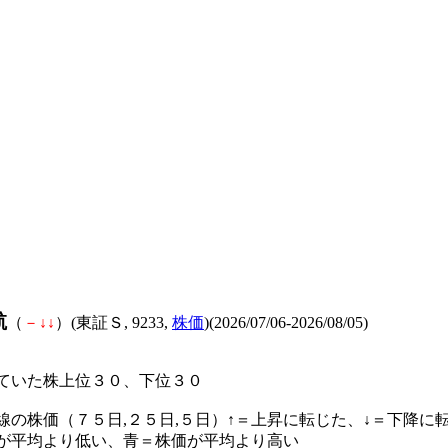
航
（
－
↓
↓
）(東証Ｓ, 9233,
株価
)(2026/07/06-2026/08/05)
ていた株上位３０、下位３０
線の株価（７５日,２５日,５日）↑＝上昇に転じた、↓＝下降に
が平均より低い、青＝株価が平均より高い