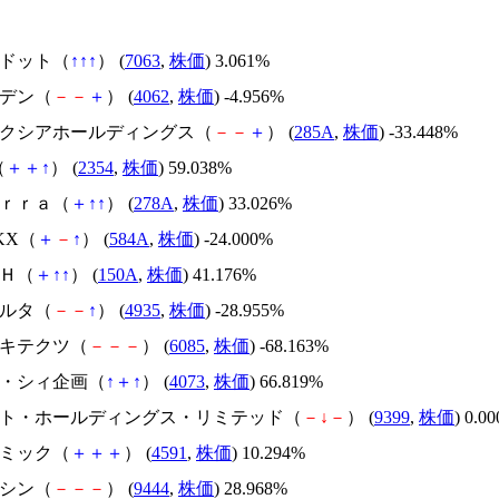
エードット（
↑
↑
↑
） (
7063
,
株価
) 3.061%
イビデン（
－
－
＋
） (
4062
,
株価
) -4.956%
キオクシアホールディングス（
－
－
＋
） (
285A
,
株価
) -33.448%
（
＋
＋
↑
） (
2354
,
株価
) 59.038%
Ｔｅｒｒａ（
＋
↑
↑
） (
278A
,
株価
) 33.026%
NKX（
＋
－
↑
） (
584A
,
株価
) -24.000%
ＳＨ（
＋
↑
↑
） (
150A
,
株価
) 41.176%
リベルタ（
－
－
↑
） (
4935
,
株価
) -28.955%
アーキテクツ（
－
－
－
） (
6085
,
株価
) -68.163%
ジィ・シィ企画（
↑
＋
↑
） (
4073
,
株価
) 66.819%
.ビート・ホールディングス・リミテッド（
－
↓
－
） (
9399
,
株価
) 0.0
リボミック（
＋
＋
＋
） (
4591
,
株価
) 10.294%
トーシン（
－
－
－
） (
9444
,
株価
) 28.968%