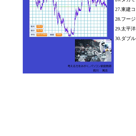
27.東建
28.フー
29.太
30.ダ