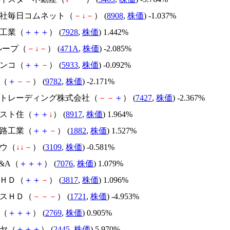
式会社毎日コムネット（
－
↓
－
） (
8908
,
株価
) -1.037%
学工業（
＋
＋
＋
） (
7928
,
株価
) 1.442%
グループ（
－
↓
－
） (
471A
,
株価
) -2.085%
インコ（
＋
＋
－
） (
5933
,
株価
) -0.092%
Ｓ（
＋
－
－
） (
9782
,
株価
) -2.171%
コートレーディング株式会社（
－
－
＋
） (
7427
,
株価
) -2.367%
ースト住（
＋
＋
↓
） (
8917
,
株価
) 1.964%
道路工業（
＋
＋
－
） (
1882
,
株価
) 1.527%
ボウ（
↓
↓
－
） (
3109
,
株価
) -0.581%
M&A（
＋
＋
＋
） (
7076
,
株価
) 1.079%
ＡＨＤ（
＋
＋
－
） (
3817
,
株価
) 1.096%
シスＨＤ（
－
－
－
） (
1721
,
株価
) -4.953%
Ｃ（
＋
＋
＋
） (
2769
,
株価
) 0.905%
ミヤ（
＋
＋
＋
） (
2445
,
株価
) 5.970%