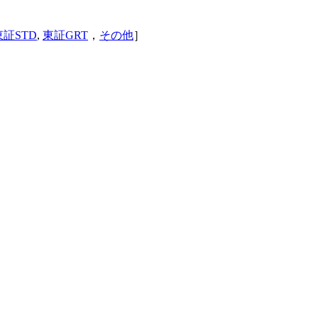
東証STD
,
東証GRT
，
その他
］