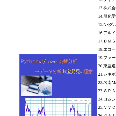
13.株
14.旭化
15.NS
16.アル
17.ＤＭ
18.エ
19.ファ
20.東亜
21.シキ
22.名南
23.ＳＲ
24.コム
25.ＶＶ
26.タカ