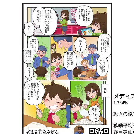
メディ
1.354%
動きの似
移動平均
赤＝株価