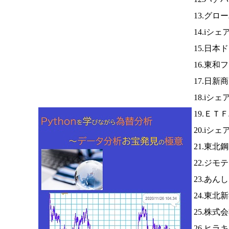
13.グロ
14.iシ
15.日
16.東和
17.日新
18.iシ
19.Ｅ
20.iシ
21.東北
22.ジモ
23.あ
24.東北
25.株
26.ヒラ