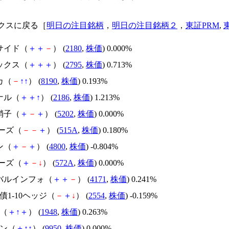
クスに戻る［
明日の注目銘柄
，
明日の注目銘柄２
，
東証PRM
,
サイド（
＋
＋
－
） (
2180
,
株価
) 0.000%
ックス（
＋
＋
＋
） (
2795
,
株価
) 0.713%
カ（
－
↑
↑
） (
8190
,
株価
) 0.193%
ナル（
＋
＋
↑
） (
2186
,
株価
) 1.213%
硝子（
＋
－
＋
） (
5202
,
株価
) 0.000%
アーズ（
－
－
＋
） (
515A
,
株価
) 0.180%
ン（
＋
－
＋
） (
4800
,
株価
) -0.804%
アーズ（
＋
－
↓
） (
572A
,
株価
) 0.000%
ーバルインフォ（
＋
＋
－
） (
4171
,
株価
) 0.241%
社債1-10ヘッジ（
－
＋
↓
） (
2554
,
株価
) -0.159%
社（
＋
↑
＋
） (
1948
,
株価
) 0.263%
バン（
＋
↑
↑
） (
9950
,
株価
) 0.000%