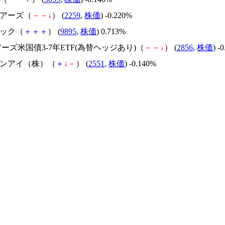
ェアーズ（
－
－
↓
） (
2259
,
株価
) -0.220%
セック（
＋
＋
＋
） (
9895
,
株価
) 0.713%
ェアーズ米国債3-7年ETF(為替ヘッジあり)（
－
－
↓
） (
2856
,
株価
) -
ルサンアイ（株）（
＋
↓
－
） (
2551
,
株価
) -0.140%