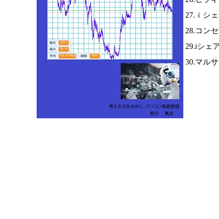
27.ｉシ
28.コン
29.iシ
30.マ