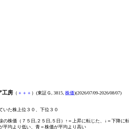
ア工房
（
＋
＋
＋
）(東証Ｇ, 3815,
株価
)(2026/07/09-2026/08/07)
ていた株上位３０、下位３０
線の株価（７５日,２５日,５日）↑＝上昇に転じた、↓＝下降に
が平均より低い、青＝株価が平均より高い