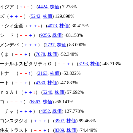
アメイジア（
＋
↓
－
） (
4424
,
株価
) 7.278%
イズ（
＋
＋
－
） (
5242
,
株価
) 129.898%
ジィ・シィ企画（
＋
＋
↓
） (
4073
,
株価
) 30.415%
サクシード（
－
－
＋
） (
9256
,
株価
) -68.153%
トーメンデバ（
＋
＋
＋
） (
2737
,
株価
) 83.090%
かさくま（
－
－
＋
） (
7678
,
株価
) -52.348%
エターナルホスピタリティＧ（
－
－
＋
） (
3193
,
株価
) -48.713%
アルトナー（
－
－
↑
） (
2163
,
株価
) -52.822%
Ｍマート（
－
－
＋
） (
4380
,
株価
) -47.833%
ｍｏｎｏＡＩ（
＋
＋
↓
） (
5240
,
株価
) 57.692%
レコ（
－
－
＋
） (
6863
,
株価
) -66.141%
フィーチャ（
＋
＋
＋
） (
4052
,
株価
) 127.778%
シリコンスタジオ（
＋
＋
＋
） (
3907
,
株価
) 89.468%
三井住友トラスト（
－
－
＋
） (
8309
,
株価
) -74.449%