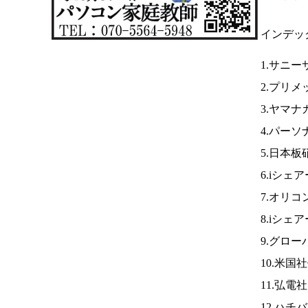
インデッ
1.サニー
2.プリメ
3.ヤマナ
4.パーソ
5.日本板
6.iシェ
7.オリコ
8.iシェ
9.グロ
10.米国
11.弘電
12.ハチ