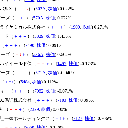
ーバルX（
－
－
↓
） (
502A
,
株価
) 0.022%
ェアーズ（
＋
＋
↓
） (
570A
,
株価
) 0.022%
本ドライケミカル株式会社（
＋
＋
＋
） (
1909
,
株価
) 0.271%
フード（
＋
＋
＋
） (
3329
,
株価
) 1.435%
商（
＋
＋
＋
） (
7490
,
株価
) 0.091%
ェアーズ（
－
↓
＋
） (
236A
,
株価
) 0.662%
ＴＦハイイールド債（
－
－
＋
） (
1497
,
株価
) -0.173%
ェアーズ（
＋
－
－
） (
571A
,
株価
) -0.040%
鋼（
＋
↑
↑
） (
5484
,
株価
) 0.112%
ティー（
＋
＋
－
） (
7082
,
株価
) -0.071%
んしん保証株式会社（
＋
＋
＋
） (
7183
,
株価
) 0.395%
新社（
－
－
＋
） (
2329
,
株価
) 0.000%
式会社一家ホールディングス（
＋
↑
＋
） (
7127
,
株価
) -0.706%
キ（
－
－
＋
） (
3059
,
株価
) -0.140%