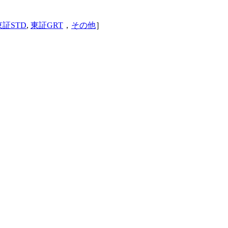
東証STD
,
東証GRT
，
その他
］