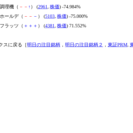
日本調理機（
－
－
↑
） (
2961
,
株価
) -74.984%
昭和ホールデ（
－
－
－
） (
5103
,
株価
) -75.000%
ビーフラッツ（
＋
＋
＋
） (
4381
,
株価
) 71.552%
クスに戻る［
明日の注目銘柄
，
明日の注目銘柄２
，
東証PRM
,