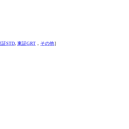
東証STD
,
東証GRT
，
その他
］