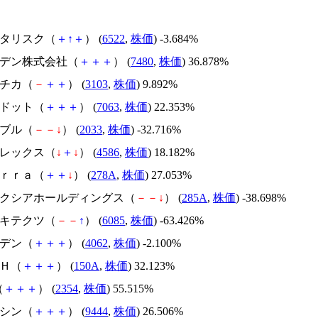
アスタリスク（
＋
↑
＋
） (
6522
,
株価
) -3.684%
スズデン株式会社（
＋
＋
＋
） (
7480
,
株価
) 36.878%
ユニチカ（
－
＋
＋
） (
3103
,
株価
) 9.892%
エードット（
＋
＋
＋
） (
7063
,
株価
) 22.353%
韓国ブル（
－
－
↓
） (
2033
,
株価
) -32.716%
メドレックス（
↓
＋
↓
） (
4586
,
株価
) 18.182%
Ｔｅｒｒａ（
＋
＋
↓
） (
278A
,
株価
) 27.053%
キオクシアホールディングス（
－
－
↓
） (
285A
,
株価
) -38.698%
アーキテクツ（
－
－
↑
） (
6085
,
株価
) -63.426%
イビデン（
＋
＋
＋
） (
4062
,
株価
) -2.100%
ＳＨ（
＋
＋
＋
） (
150A
,
株価
) 32.123%
（
＋
＋
＋
） (
2354
,
株価
) 55.515%
トーシン（
＋
＋
＋
） (
9444
,
株価
) 26.506%