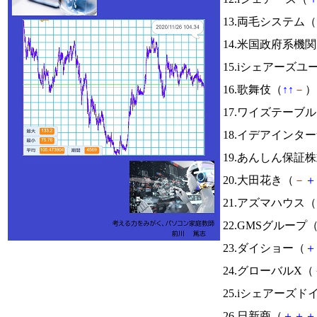
13.両毛システム（
14.米国政府系
15.iシェアーズ
16.歌舞伎（
↑
↑
－
） 
17.ワイズテーブ
18.イデアインタ
19.あんしん保証
20.大田花き（
－
＋
21.アズマハウス（
22.GMSグループ
23.ダイショー（
＋
24.グローバルX（
25.iシェアーズド
26.日新商（
＋
＋
＋