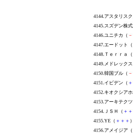
4144.アスタリス
4145.スズデン株
4146.ユニチカ（
－
4147.エードット（
4148.Ｔｅｒｒａ（
4149.メドレック
4150.韓国ブル（
－
4151.イビデン（
＋
4152.キオクシ
4153.アーキテク
4154.ＪＳＨ（
＋
＋
4155.YE（
＋
＋
＋
）
4156.アメイジア（