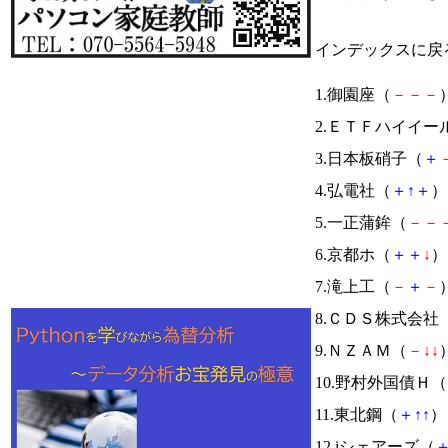
インデックスに戻
1.御園座（
－
－
－
）
2.ＥＴＦハイイー
3.日本板硝子（
＋
4.弘電社（
＋
↑
＋
） 
5.一正蒲鉾（
－
－
6.京都ホ（
＋
＋
↓
） 
7.滝上工（
－
＋
－
）
8.ＣＤＳ株式会社
9.ＮＺＡＭ（
－
↓
↓
）
10.野村外国債Ｈ（
11.東北鋼（
＋
↑
↑
） 
12.iシェアーズ（