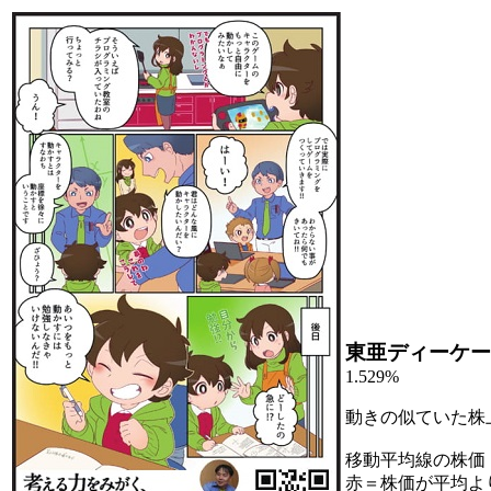
東亜ディーケー
1.529%
動きの似ていた株
移動平均線の株価
赤＝株価が平均よ