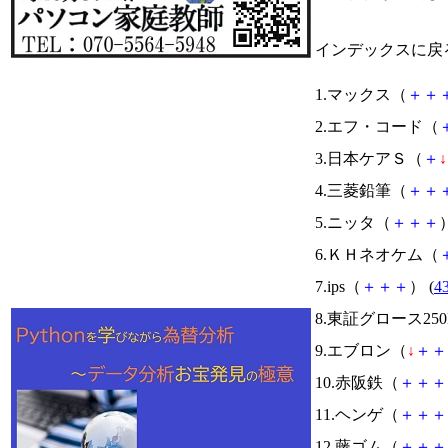
インデックスに戻
1.マックス（
＋
＋
2.エフ・コード（
3.日本ケアＳ（
＋
↓
4.三菱鉛筆（
＋
＋
5.ニッタ（
＋
＋
＋
）
6.ＫＨネオケム（
7.ips（
＋
＋
＋
） (
4
8.東証グロース250
9.エブロン（
↓
＋
＋
10.赤阪鉄（
＋
＋
＋
11.ヘンゲ（
＋
＋
＋
12.藤ゴム（
＋
＋
＋