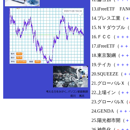
13.iFreeETF FA
14.プレス工業（
＋
15.ＮＹダウブル（
16.ＦＣＣ（
＋
＋
＋
17.iFreeETF（
＋
＋
18.東京製綱（
＋
＋
19.テイカ（
＋
＋
＋
20.SQUEEZE（
＋
21.グローバルＸ（
22.上場イン（
＋
＋
23.グローバルX（
24.GENDA（
＋
＋
25.陽光都市開（
＋
26.神島化（
－
＋
＋