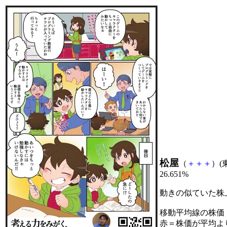
松屋
（
＋
＋
＋
）(東
26.651%
動きの似ていた株
移動平均線の株価
赤＝株価が平均よ