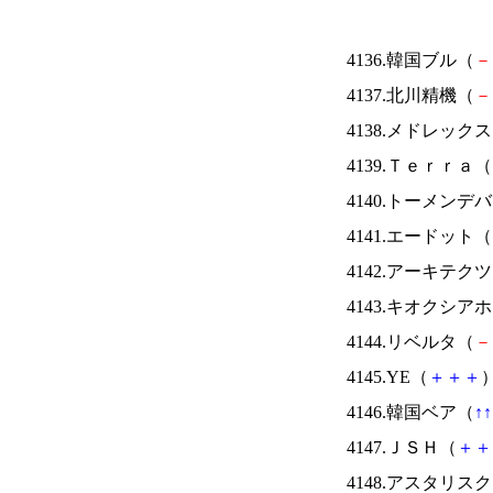
4136.韓国ブル（
－
4137.北川精機（
－
4138.メドレック
4139.Ｔｅｒｒａ（
4140.トーメンデ
4141.エードット（
4142.アーキテク
4143.キオクシ
4144.リベルタ（
－
4145.YE（
＋
＋
＋
）
4146.韓国ベア（
↑
↑
4147.ＪＳＨ（
＋
＋
4148.アスタリス