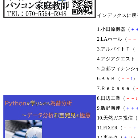
インデックスに戻
1.小田原機器（
＋
2.LAホール（
－
－
3.アルバイトＴ（
4.アジアクエスト
5.京都フィナンシ
6.ＫＶＫ（
－
－
↑
） 
7.Ｒｅｂａｓｅ（
8.田辺工業（
－
－
↓
9.飯野海運（
＋
＋
10.天然ガス投信（
11.FIXER（
－
－
＋
12.東テク（
＋
↓
↓
） 