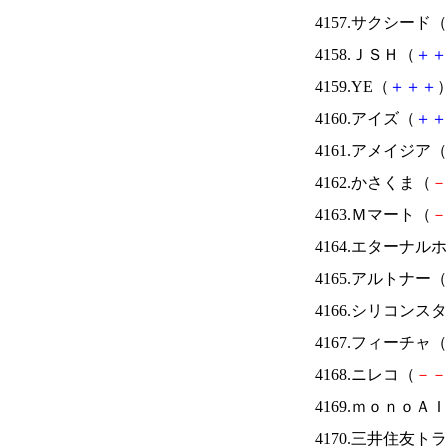
4157.サクシード（
4158.ＪＳＨ（
＋
＋
4159.YE（
＋
＋
＋
）
4160.アイズ（
＋
＋
4161.アメイジア（
4162.かさくま（
－
4163.Ｍマート（
－
4164.エターナ
4165.アルトナー（
4166.シリコンス
4167.フィーチャ（
4168.ニレコ（
－
－
4169.ｍｏｎｏＡ
4170.三井住友ト