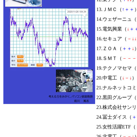
13.ＪＭＣ（
↑
＋
＋
）
14.ウェザーニュ（
15.電気興業（
↓
＋
16.セキュア（
－
↓
↓
17.ＺＯＡ（
＋
＋
↓
）
18.ＳＭＴ（
－
－
－
19.テクノマセマ（
20.中電工（
↓
－
↓
） 
21.ナルネットコ
22.黒田グループ（
23.株式会社サン
24.冨士ダイス（
＋
25.女性活躍ETF（
26.北電工（
－
－
↓
）