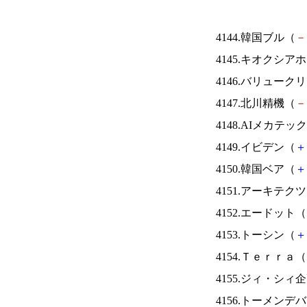
4144.韓国ブル（
－
4145.キオクシ
4146.バリュー
4147.北川精機（
－
4148.AIメカテッ
4149.イビデン（
＋
4150.韓国ベア（
＋
4151.アーキテク
4152.エードット（
4153.トーシン（
＋
4154.Ｔｅｒｒａ（
4155.ジィ・シィ
4156.トーメンデ