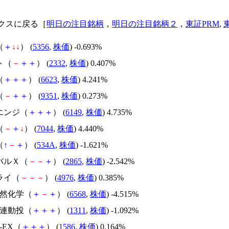
クスに戻る［
明日の注目銘柄
，
明日の注目銘柄２
，
東証PRM
,
（
＋
↓
↓
） (
5356
,
株価
) -0.693%
ト（
－
＋
＋
） (
2332
,
株価
) 0.407%
（
＋
＋
＋
） (
6623
,
株価
) 4.241%
（
－
＋
＋
） (
9351
,
株価
) 0.273%
エンジ（
＋
＋
＋
） (
6149
,
株価
) 4.735%
（
－
＋
↓
） (
7044
,
株価
) 4.440%
（
↑
－
＋
） (
534A
,
株価
) -1.621%
バルＸ（
－
－
＋
） (
2865
,
株価
) -2.542%
ライ（
－
－
－
） (
4976
,
株価
) 0.385%
天然化学（
＋
－
＋
） (
6568
,
株価
) -4.515%
０連動投（
＋
＋
＋
） (
1311
,
株価
) -1.092%
X-EX（
＋
＋
＋
） (
1586
,
株価
) 0.164%