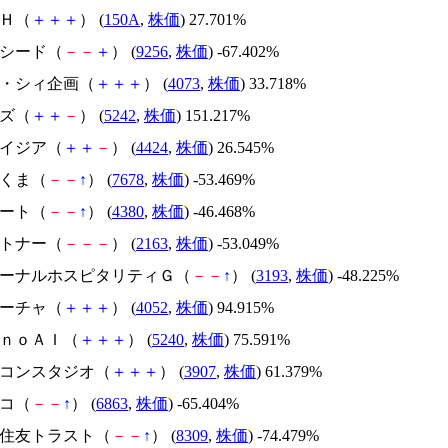
ＳＨ（
＋
＋
＋
） (
150A
,
株価
) 27.701%
サクシード（
－
－
＋
） (
9256
,
株価
) -67.402%
ジィ・シィ企画（
＋
＋
＋
） (
4073
,
株価
) 33.718%
イズ（
＋
＋
－
） (
5242
,
株価
) 151.217%
アメイジア（
＋
＋
－
） (
4424
,
株価
) 26.545%
かさくま（
－
－
↑
） (
7678
,
株価
) -53.469%
Ｍマート（
－
－
↑
） (
4380
,
株価
) -46.468%
アルトナー（
－
－
－
） (
2163
,
株価
) -53.049%
エターナルホスピタリティＧ（
－
－
↑
） (
3193
,
株価
) -48.225%
フィーチャ（
＋
＋
＋
） (
4052
,
株価
) 94.915%
ｍｏｎｏＡＩ（
＋
＋
＋
） (
5240
,
株価
) 75.591%
シリコンスタジオ（
＋
＋
＋
） (
3907
,
株価
) 61.379%
レコ（
－
－
↑
） (
6863
,
株価
) -65.404%
三井住友トラスト（
－
－
↑
） (
8309
,
株価
) -74.479%