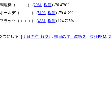
日本調理機（
－
－
－
） (
2961
,
株価
) -76.478%
昭和ホールデ（
－
－
－
） (
5103
,
株価
) -79.412%
ビーフラッツ（
＋
＋
＋
） (
4381
,
株価
) 124.725%
クスに戻る［
明日の注目銘柄
，
明日の注目銘柄２
，
東証PRM
,