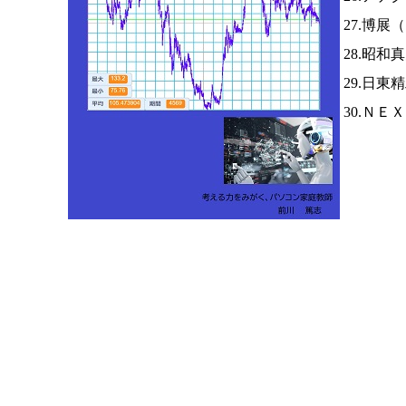
27.博展（
28.昭和
29.日東
30.Ｎ