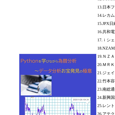
13.日
14.レカ
15.JPX
16.共和
17.ｉシ
18.NZ
19.ＮＺ
20.ＭＲ
21.ジェ
22.竹本
23.南総
24.新興
25.レン
26.アテ