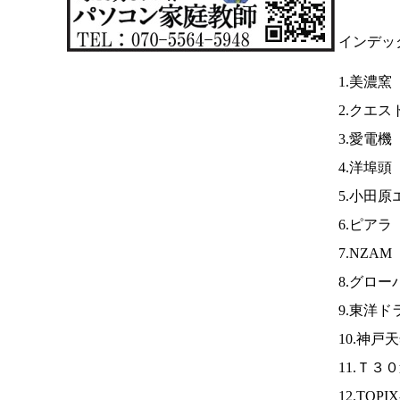
インデッ
1.美濃窯
2.クエス
3.愛電機
4.洋埠頭
5.小田原
6.ピアラ
7.NZAM
8.グロー
9.東洋ド
10.神戸
11.Ｔ３
12.TOPI