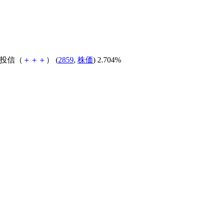
場投信（
＋
＋
＋
） (
2859
,
株価
) 2.704%