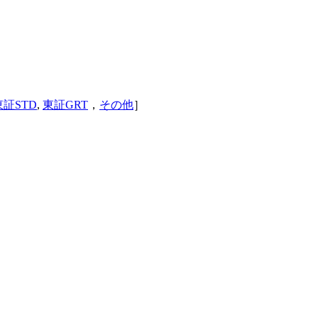
東証STD
,
東証GRT
，
その他
］