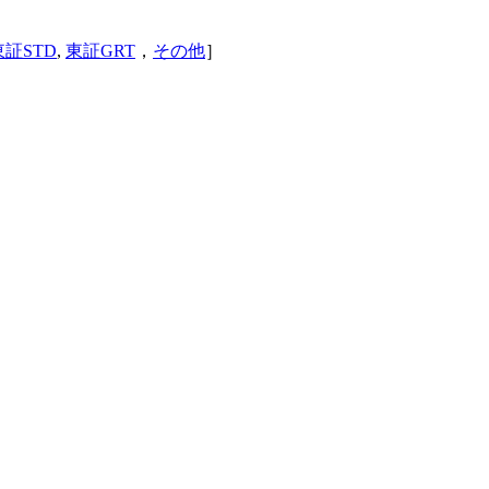
東証STD
,
東証GRT
，
その他
］