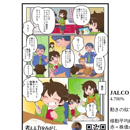
JALCO
4.706%
動きの似
移動平均
赤＝株価