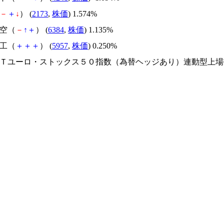
－
＋
↓
） (
2173
,
株価
) 1.574%
真空（
－
↑
＋
） (
6384
,
株価
) 1.135%
精工（
＋
＋
＋
） (
5957
,
株価
) 0.250%
ＥＸＴユーロ・ストックス５０指数（為替ヘッジあり）連動型上