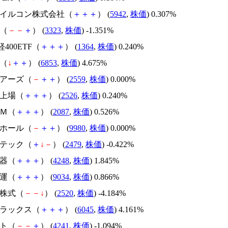
本フイルコン株式会社（
＋
＋
＋
） (
5942
,
株価
) 0.307%
ム（
－
－
＋
） (
3323
,
株価
) -1.351%
日経400ETF（
＋
＋
＋
） (
1364
,
株価
) 0.240%
電（
↓
＋
＋
） (
6853
,
株価
) 4.675%
ェアーズ（
－
＋
＋
） (
2559
,
株価
) 0.000%
AM上場（
＋
＋
＋
） (
2526
,
株価
) 0.240%
ＡＭ（
＋
＋
＋
） (
2087
,
株価
) 0.526%
Ｋホール（
－
＋
＋
） (
9980
,
株価
) 0.000%
イテック（
＋
↓
－
） (
2479
,
株価
) -0.422%
容器（
＋
＋
＋
） (
4248
,
株価
) 1.845%
通運（
＋
＋
＋
） (
9034
,
株価
) 0.866%
国株式（
－
－
↓
） (
2520
,
株価
) -4.184%
トラックス（
＋
＋
＋
） (
6045
,
株価
) 4.161%
クト（
－
－
＋
） (
4241
,
株価
) -1.094%