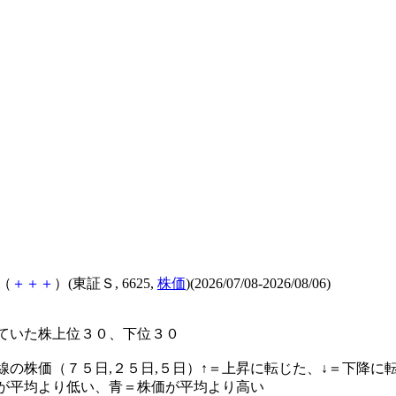
（
＋
＋
＋
）(東証Ｓ, 6625,
株価
)(2026/07/08-2026/08/06)
ていた株上位３０、下位３０
線の株価（７５日,２５日,５日）↑＝上昇に転じた、↓＝下降に
が平均より低い、青＝株価が平均より高い