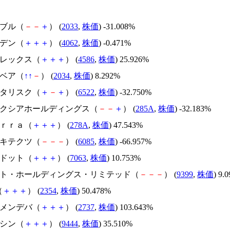
韓国ブル（
－
－
＋
） (
2033
,
株価
) -31.008%
イビデン（
＋
＋
＋
） (
4062
,
株価
) -0.471%
メドレックス（
＋
＋
＋
） (
4586
,
株価
) 25.926%
韓国ベア（
↑
↑
－
） (
2034
,
株価
) 8.292%
アスタリスク（
＋
－
＋
） (
6522
,
株価
) -32.750%
キオクシアホールディングス（
－
－
＋
） (
285A
,
株価
) -32.183%
Ｔｅｒｒａ（
＋
＋
＋
） (
278A
,
株価
) 47.543%
アーキテクツ（
－
－
－
） (
6085
,
株価
) -66.957%
エードット（
＋
＋
＋
） (
7063
,
株価
) 10.753%
.ビート・ホールディングス・リミテッド（
－
－
－
） (
9399
,
株価
) 9.
（
＋
＋
＋
） (
2354
,
株価
) 50.478%
トーメンデバ（
＋
＋
＋
） (
2737
,
株価
) 103.643%
トーシン（
＋
＋
＋
） (
9444
,
株価
) 35.510%