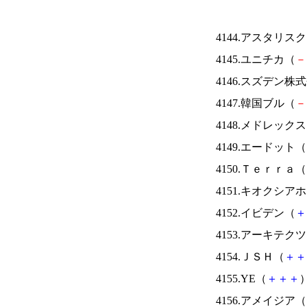
4144.アスタリス
4145.ユニチカ（
－
4146.スズデン株
4147.韓国ブル（
－
4148.メドレック
4149.エードット（
4150.Ｔｅｒｒａ（
4151.キオクシ
4152.イビデン（
＋
4153.アーキテク
4154.ＪＳＨ（
＋
＋
4155.YE（
＋
＋
＋
）
4156.アメイジア（