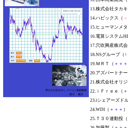
13.株式会社タカ
14.ハビックス（
－
15.ヒューマンメ
16.電算システムH
17.穴吹興産株式
18.NSグループ（
↑
19.ＭＲＴ（
＋
＋
＋
20.アズパートナ
21.株式会社オリ
22.ｉＦｒｅｅ（
＋
23.iシェアーズ
24.WDI（
＋
＋
＋
） 
25.Ｔ３０連動投（
26.加藤製（
＋
＋
＋