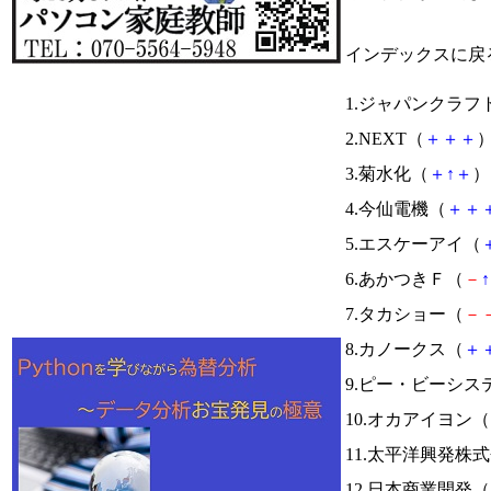
インデックスに戻
1.ジャパンクラフ
2.NEXT（
＋
＋
＋
）
3.菊水化（
＋
↑
＋
） 
4.今仙電機（
＋
＋
5.エスケーアイ（
6.あかつきＦ（
－
↑
7.タカショー（
－
8.カノークス（
＋
9.ピー・ビーシス
10.オカアイヨン（
11.太平洋興発株
12.日本商業開発（