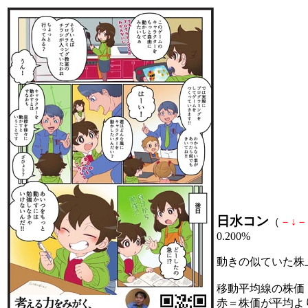
日水コン
（
－
↓
－
0.200%
動きの似ていた株
移動平均線の株価
赤＝株価が平均よ