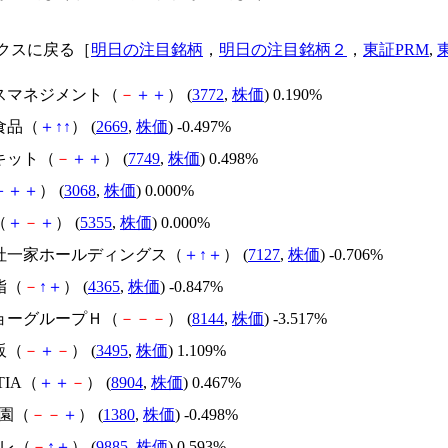
クスに戻る［
明日の注目銘柄
，
明日の注目銘柄２
，
東証PRM
,
ルスマネジメント（
－
＋
＋
） (
3772
,
株価
) 0.190%
食品（
＋
↑
↑
） (
2669
,
株価
) -0.497%
キット（
－
＋
＋
） (
7749
,
株価
) 0.498%
＋
＋
＋
） (
3068
,
株価
) 0.000%
（
＋
－
＋
） (
5355
,
株価
) 0.000%
会社一家ホールディングス（
＋
↑
＋
） (
7127
,
株価
) -0.706%
脂（
－
↑
＋
） (
4365
,
株価
) -0.847%
キョーグループＨ（
－
－
－
） (
8144
,
株価
) -3.517%
販（
－
＋
－
） (
3495
,
株価
) 1.109%
TIA（
＋
＋
－
） (
8904
,
株価
) 0.467%
牧園（
－
－
＋
） (
1380
,
株価
) -0.498%
ルレ（
－
↑
＋
） (
9885
,
株価
) 0.593%