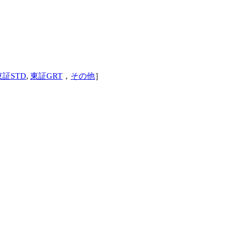
東証STD
,
東証GRT
，
その他
］