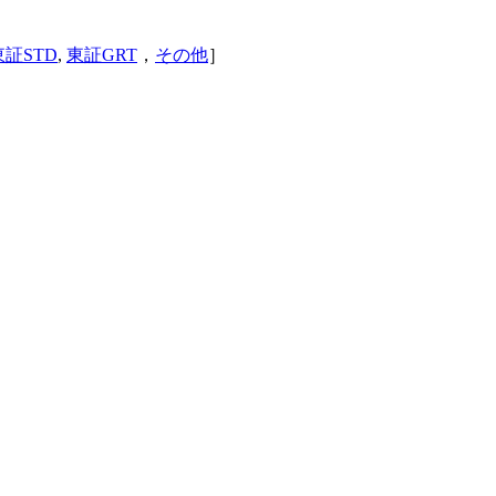
東証STD
,
東証GRT
，
その他
］