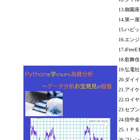
13.御園
14.第
15.ハビ
16.エン
17.iFree
18.歌舞
19.弘電
20.ダイ
21.アイ
22.ロイ
23.セブ
24.信中
25.ＩＰ
26.フレ