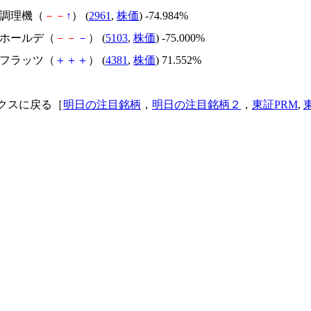
日本調理機（
－
－
↑
） (
2961
,
株価
) -74.984%
昭和ホールデ（
－
－
－
） (
5103
,
株価
) -75.000%
ビーフラッツ（
＋
＋
＋
） (
4381
,
株価
) 71.552%
クスに戻る［
明日の注目銘柄
，
明日の注目銘柄２
，
東証PRM
,