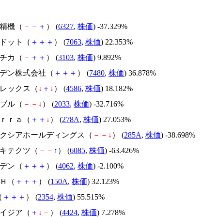
北川精機（
－
－
＋
） (
6327
,
株価
) -37.329%
エードット（
＋
＋
＋
） (
7063
,
株価
) 22.353%
ユニチカ（
－
＋
＋
） (
3103
,
株価
) 9.892%
スズデン株式会社（
＋
＋
＋
） (
7480
,
株価
) 36.878%
メドレックス（
↓
＋
↓
） (
4586
,
株価
) 18.182%
韓国ブル（
－
－
↓
） (
2033
,
株価
) -32.716%
Ｔｅｒｒａ（
＋
＋
↓
） (
278A
,
株価
) 27.053%
キオクシアホールディングス（
－
－
↓
） (
285A
,
株価
) -38.698%
アーキテクツ（
－
－
↑
） (
6085
,
株価
) -63.426%
イビデン（
＋
＋
＋
） (
4062
,
株価
) -2.100%
ＳＨ（
＋
＋
＋
） (
150A
,
株価
) 32.123%
（
＋
＋
＋
） (
2354
,
株価
) 55.515%
アメイジア（
＋
↓
－
） (
4424
,
株価
) 7.278%