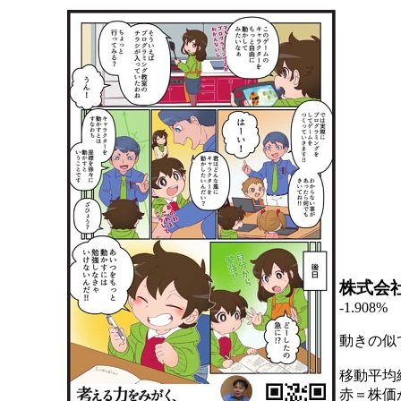
株式会
-1.908%
動きの似
移動平均
赤＝株価