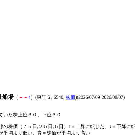
社船場
（
－
－
↑
）(東証Ｓ, 6540,
株価
)(2026/07/09-2026/08/07)
ていた株上位３０、下位３０
線の株価（７５日,２５日,５日）↑＝上昇に転じた、↓＝下降に
が平均より低い、青＝株価が平均より高い