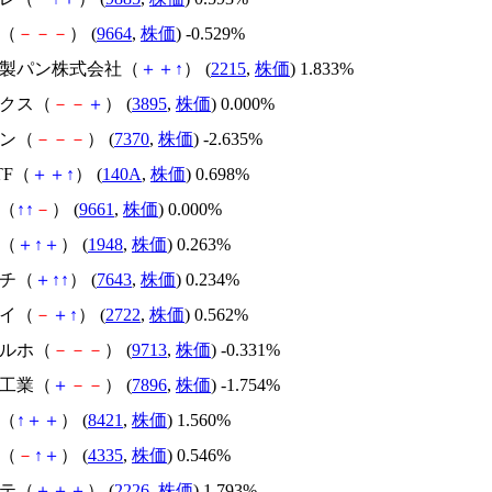
座（
－
－
－
） (
9664
,
株価
) -0.529%
一屋製パン株式会社（
＋
＋
↑
） (
2215
,
株価
) 1.833%
ックス（
－
－
＋
） (
3895
,
株価
) 0.000%
ジン（
－
－
－
） (
7370
,
株価
) -2.635%
ETF（
＋
＋
↑
） (
140A
,
株価
) 0.698%
伎（
↑
↑
－
） (
9661
,
株価
) 0.000%
社（
＋
↑
＋
） (
1948
,
株価
) 0.263%
イチ（
＋
↑
↑
） (
7643
,
株価
) 0.234%
ケイ（
－
＋
↑
） (
2722
,
株価
) 0.562%
ヤルホ（
－
－
－
） (
9713
,
株価
) -0.331%
ン工業（
＋
－
－
） (
7896
,
株価
) -1.754%
金（
↑
＋
＋
） (
8421
,
株価
) 1.560%
Ｓ（
－
↑
＋
） (
4335
,
株価
) 0.546%
ンテ（
＋
＋
＋
） (
2226
,
株価
) 1.793%