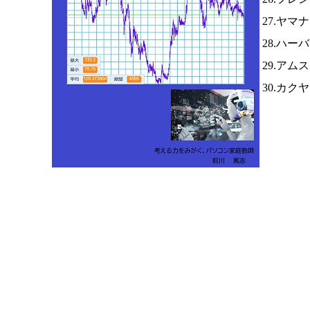
27.ヤマ
28.ハー
29.アム
30.カク