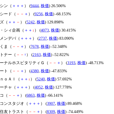
トーシン（
＋
＋
＋
） (
9444
,
株価
) 26.506%
サクシード（
－
－
＋
） (
9256
,
株価
) -68.153%
イズ（
＋
＋
－
） (
5242
,
株価
) 129.898%
ジィ・シィ企画（
＋
＋
↓
） (
4073
,
株価
) 30.415%
トーメンデバ（
＋
＋
＋
） (
2737
,
株価
) 83.090%
かさくま（
－
－
＋
） (
7678
,
株価
) -52.348%
アルトナー（
－
－
↑
） (
2163
,
株価
) -52.822%
エターナルホスピタリティＧ（
－
－
＋
） (
3193
,
株価
) -48.713%
Ｍマート（
－
－
＋
） (
4380
,
株価
) -47.833%
ｍｏｎｏＡＩ（
＋
＋
↓
） (
5240
,
株価
) 57.692%
フィーチャ（
＋
＋
＋
） (
4052
,
株価
) 127.778%
レコ（
－
－
＋
） (
6863
,
株価
) -66.141%
シリコンスタジオ（
＋
＋
＋
） (
3907
,
株価
) 89.468%
三井住友トラスト（
－
－
＋
） (
8309
,
株価
) -74.449%