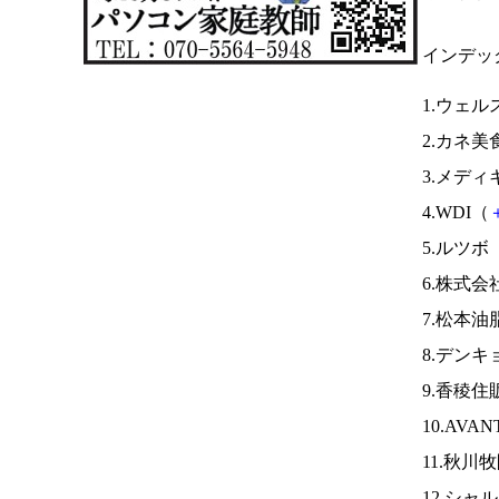
インデッ
1.ウェ
2.カネ美
3.メディ
4.WDI（
5.ルツボ
6.株式
7.松本油
8.デン
9.香稜住
10.AVAN
11.秋川
12.シャ