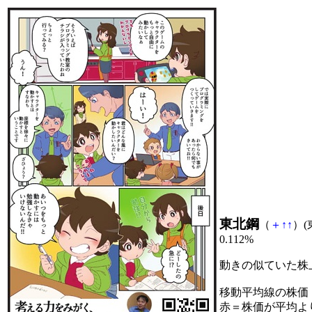
東北鋼
（
＋
↑
↑
）(
0.112%
動きの似ていた株
移動平均線の株価
赤＝株価が平均よ