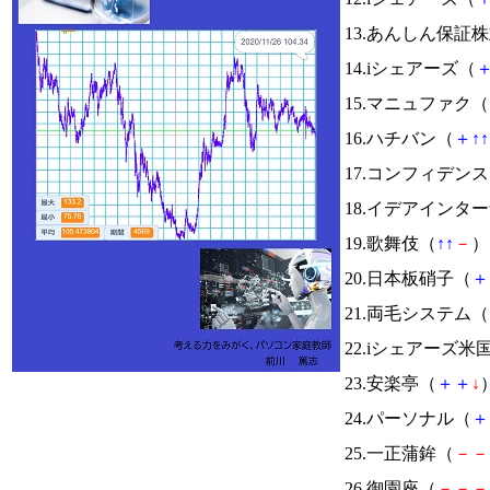
13.あんしん保証
14.iシェアーズ（
15.マニュファク（
16.ハチバン（
＋
↑
↑
17.コンフィデン
18.イデアインタ
19.歌舞伎（
↑
↑
－
） 
20.日本板硝子（
＋
21.両毛システム（
22.iシェアーズ米
23.安楽亭（
＋
＋
↓
）
24.パーソナル（
＋
25.一正蒲鉾（
－
－
26.御園座（
－
－
－