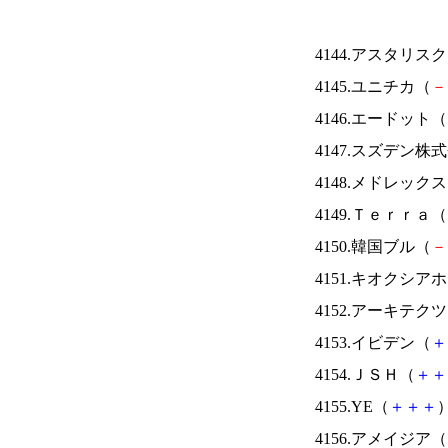
4144.アスタリス
4145.ユニチカ（
－
4146.エードット（
4147.スズデン株
4148.メドレック
4149.Ｔｅｒｒａ（
4150.韓国ブル（
－
4151.キオクシ
4152.アーキテク
4153.イビデン（
＋
4154.ＪＳＨ（
＋
＋
4155.YE（
＋
＋
＋
）
4156.アメイジア（