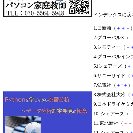
インデックスに戻
1.日新商（
＋
＋
＋
）
2.グローバルX（
3.ジモティー（
＋
4.グローバルイン
5.iシェアーズ（
＋
6.サニーサイド（
7.弘電社（
＋
↑
＋
） 
8.株式会社大冷（
9.日本ドライケミ
10.iシェアーズ（
11.東北新社（
－
－
12.iシェアーズ（