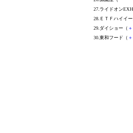
27.ライドオンEX
28.ＥＴＦハイイ
29.ダイショー（
＋
30.東和フード（
＋