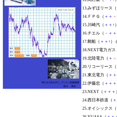
13.みずほリース（
14.ＦＰＧ（
＋
＋
－
15.川崎汽（
＋
＋
↑
）
16.チエル（
－
＋
＋
17.郵船（
＋
＋
↑
） (
18.NEXT電力ガス
19.北陸電力（
＋
－
20.リコーリース（
21.東北電力（
＋
＋
22.伊藤忠（
＋
＋
＋
23.NEXT（
＋
＋
＋
24.西日本鉄道（
＋
25.オイシックス（
26.YUASA（
＋
＋