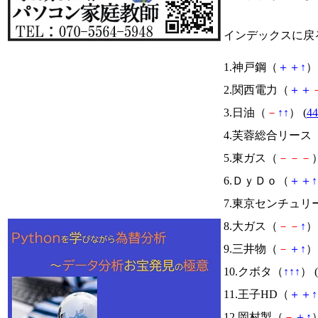
インデックスに戻
1.神戸鋼（
＋
＋
↑
） 
2.関西電力（
＋
＋
3.日油（
－
↑
↑
） (
44
4.芙蓉総合リース
5.東ガス（
－
－
－
）
6.ＤｙＤｏ（
＋
＋
↑
7.東京センチュリ
8.大ガス（
－
－
↑
） 
9.三井物（
－
＋
↑
） 
10.クボタ（
↑
↑
↑
） (
11.王子HD（
＋
＋
↑
12.岡村製（
－
＋
↑
）