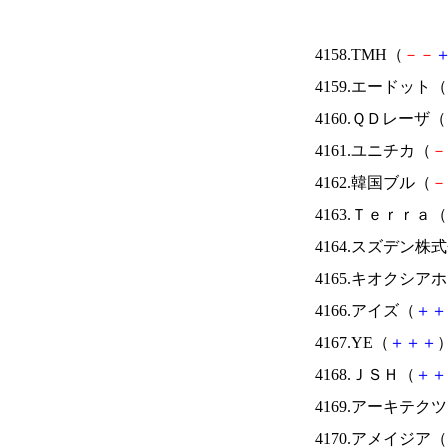
4158.TMH（
－
－
4159.エードット（
4160.ＱＤレーザ（
4161.ユニチカ（
－
4162.韓国ブル（
－
4163.Ｔｅｒｒａ（
4164.スズデン株
4165.キオクシ
4166.アイズ（
＋
＋
4167.YE（
＋
＋
＋
）
4168.ＪＳＨ（
＋
＋
4169.アーキテク
4170.アメイジア（