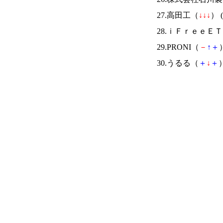
27.高田工（
↓
↓
↓
） (
28.ｉＦｒｅｅ
29.PRONI（
－
↑
＋
30.うるる（
＋
↓
＋
）