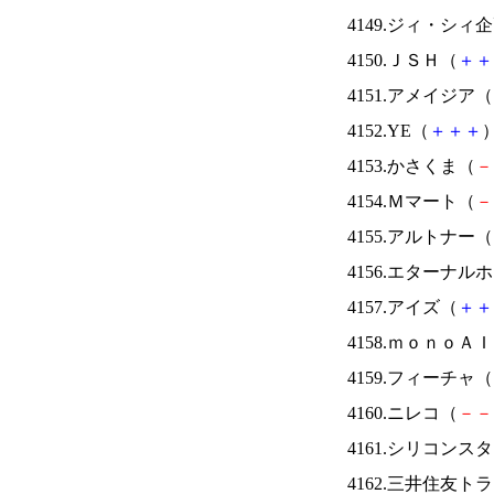
4149.ジィ・シィ
4150.ＪＳＨ（
＋
＋
4151.アメイジア（
4152.YE（
＋
＋
＋
）
4153.かさくま（
－
4154.Ｍマート（
－
4155.アルトナー（
4156.エターナ
4157.アイズ（
＋
＋
4158.ｍｏｎｏＡ
4159.フィーチャ（
4160.ニレコ（
－
－
4161.シリコンス
4162.三井住友ト