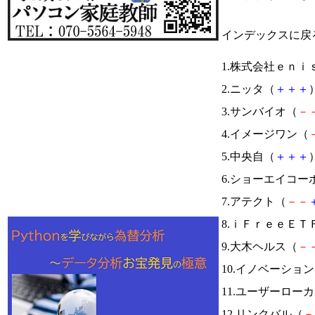
インデックスに戻
1.株式会社ｅｎｉ
2.ニッタ（
＋
＋
＋
）
3.サンバイオ（
－
4.イメージワン（
5.中央自（
＋
＋
＋
）
6.ショーエイコー
7.アテクト（
－
－
8.ｉＦｒｅｅＥＴ
9.大木ヘルス（
－
10.イノベーショ
11.ユーザーロー
12.リンクバル（
－