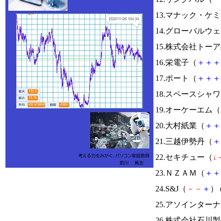
13.マナック・ケ
14.グローバルウ
15.株式会社トー
16.栄電子（
＋
＋
＋
17.ポート（
＋
＋
＋
18.スペースシ
19.オーケーエム（
20.大村紙業（
＋
＋
21.三越伊勢丹（
＋
22.セキチュー（
↓
23.ＮＺＡＭ（
＋
＋
24.S&J（
－
－
＋
） 
25.アソインター
26.株式会社石川