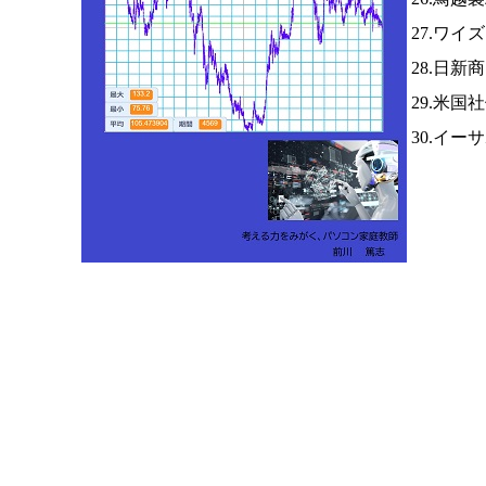
27.ワイ
28.日新
29.米国
30.イー