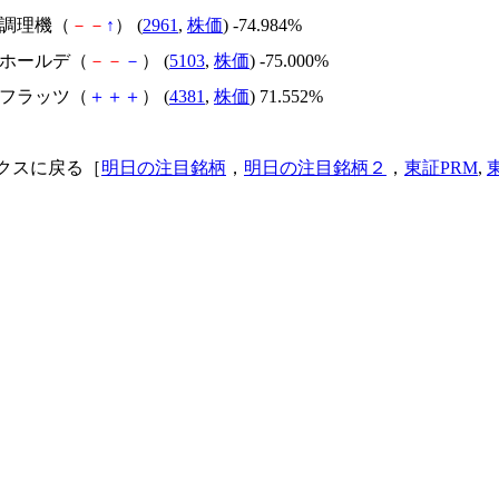
日本調理機（
－
－
↑
） (
2961
,
株価
) -74.984%
昭和ホールデ（
－
－
－
） (
5103
,
株価
) -75.000%
ビーフラッツ（
＋
＋
＋
） (
4381
,
株価
) 71.552%
クスに戻る［
明日の注目銘柄
，
明日の注目銘柄２
，
東証PRM
,