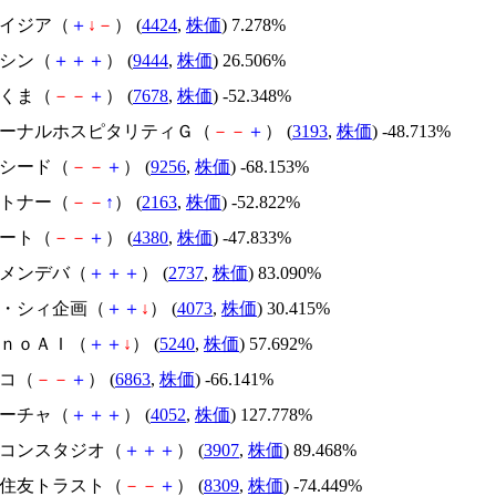
アメイジア（
＋
↓
－
） (
4424
,
株価
) 7.278%
トーシン（
＋
＋
＋
） (
9444
,
株価
) 26.506%
かさくま（
－
－
＋
） (
7678
,
株価
) -52.348%
エターナルホスピタリティＧ（
－
－
＋
） (
3193
,
株価
) -48.713%
サクシード（
－
－
＋
） (
9256
,
株価
) -68.153%
アルトナー（
－
－
↑
） (
2163
,
株価
) -52.822%
Ｍマート（
－
－
＋
） (
4380
,
株価
) -47.833%
トーメンデバ（
＋
＋
＋
） (
2737
,
株価
) 83.090%
ジィ・シィ企画（
＋
＋
↓
） (
4073
,
株価
) 30.415%
ｍｏｎｏＡＩ（
＋
＋
↓
） (
5240
,
株価
) 57.692%
レコ（
－
－
＋
） (
6863
,
株価
) -66.141%
フィーチャ（
＋
＋
＋
） (
4052
,
株価
) 127.778%
シリコンスタジオ（
＋
＋
＋
） (
3907
,
株価
) 89.468%
三井住友トラスト（
－
－
＋
） (
8309
,
株価
) -74.449%