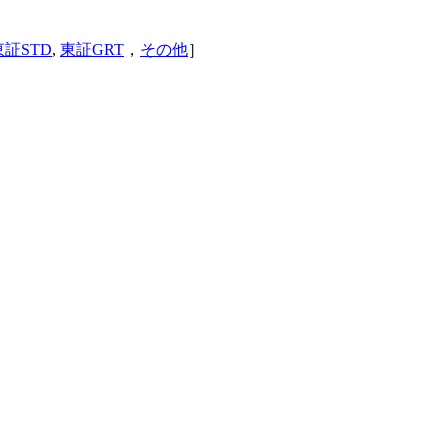
東証STD
,
東証GRT
，
その他
］