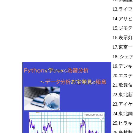
13.ライ
14.アサ
15.ジモ
16.表示
17.東京
18.iシ
19.デ
20.エ
21.歌舞
22.東北
23.アイ
24.東北
25.ヒラ
26.鳥越