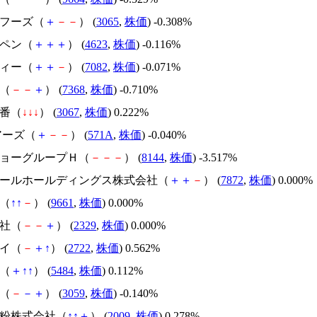
フフーズ（
＋
－
－
） (
3065
,
株価
) -0.308%
ヒペン（
＋
＋
＋
） (
4623
,
株価
) -0.116%
ティー（
＋
＋
－
） (
7082
,
株価
) -0.071%
灯（
－
－
＋
） (
7368
,
株価
) -0.710%
一番（
↓
↓
↓
） (
3067
,
株価
) 0.222%
ェアーズ（
＋
－
－
） (
571A
,
株価
) -0.040%
ンキョーグループＨ（
－
－
－
） (
8144
,
株価
) -3.517%
ステールホールディングス株式会社（
＋
＋
－
） (
7872
,
株価
) 0.000%
伎（
↑
↑
－
） (
9661
,
株価
) 0.000%
新社（
－
－
＋
） (
2329
,
株価
) 0.000%
ケイ（
－
＋
↑
） (
2722
,
株価
) 0.562%
鋼（
＋
↑
↑
） (
5484
,
株価
) 0.112%
キ（
－
－
＋
） (
3059
,
株価
) -0.140%
製粉株式会社（
↑
↑
＋
） (
2009
,
株価
) 0.278%