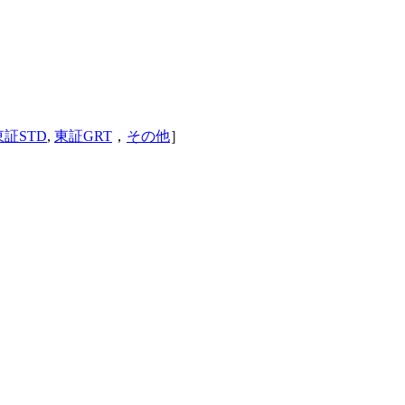
東証STD
,
東証GRT
，
その他
］