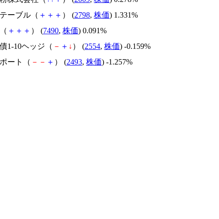
ズテーブル（
＋
＋
＋
） (
2798
,
株価
) 1.331%
商（
＋
＋
＋
） (
7490
,
株価
) 0.091%
社債1-10ヘッジ（
－
＋
↓
） (
2554
,
株価
) -0.159%
サポート（
－
－
＋
） (
2493
,
株価
) -1.257%