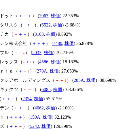
エードット（
＋
＋
＋
） (
7063
,
株価
) 22.353%
アスタリスク（
＋
↑
＋
） (
6522
,
株価
) -3.684%
ユニチカ（
－
＋
＋
） (
3103
,
株価
) 9.892%
スズデン株式会社（
＋
＋
＋
） (
7480
,
株価
) 36.878%
韓国ブル（
－
－
↓
） (
2033
,
株価
) -32.716%
メドレックス（
↓
＋
↓
） (
4586
,
株価
) 18.182%
Ｔｅｒｒａ（
＋
＋
↓
） (
278A
,
株価
) 27.053%
キオクシアホールディングス（
－
－
↓
） (
285A
,
株価
) -38.698%
アーキテクツ（
－
－
↑
） (
6085
,
株価
) -63.426%
（
＋
＋
＋
） (
2354
,
株価
) 55.515%
イビデン（
＋
＋
＋
） (
4062
,
株価
) -2.100%
ＳＨ（
＋
＋
＋
） (
150A
,
株価
) 32.123%
イズ（
＋
＋
－
） (
5242
,
株価
) 129.898%