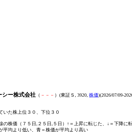
ーシー株式会社
（
－
－
－
）(東証Ｓ, 3920,
株価
)(2026/07/09-202
ていた株上位３０、下位３０
線の株価（７５日,２５日,５日）↑＝上昇に転じた、↓＝下降に
が平均より低い、青＝株価が平均より高い