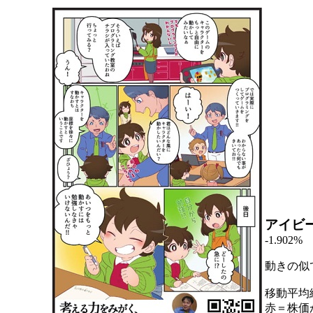
アイビ
-1.902%
動きの似
移動平均
赤＝株価