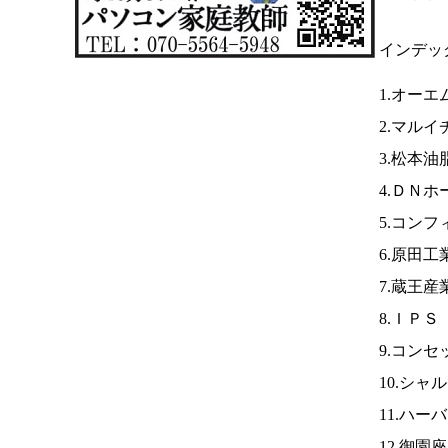
インデッ
1.オーエ
2.マルイ
3.松本油
4.ＤＮ
5.コン
6.原田工
7.蔵王
8.ＩＰＳ
9.コンセ
10.シャ
11.ハー
12.御園