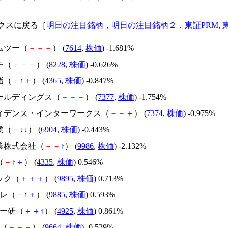
クスに戻る［
明日の注目銘柄
，
明日の注目銘柄２
，
東証PRM
,
ムツー（
－
－
－
） (
7614
,
株価
) -1.681%
チ（
－
－
－
） (
8228
,
株価
) -0.626%
脂（
－
↑
＋
） (
4365
,
株価
) -0.847%
ホールディングス（
－
－
－
） (
7377
,
株価
) -1.754%
フィデンス・インターワークス（
－
－
＋
） (
7374
,
株価
) -0.975%
業（
－
↓
↓
） (
6904
,
株価
) -0.443%
産業株式会社（
－
－
↑
） (
9986
,
株価
) -2.132%
（
－
↑
＋
） (
4335
,
株価
) 0.546%
ック（
＋
＋
＋
） (
9895
,
株価
) 0.713%
ルレ（
－
↑
＋
） (
9885
,
株価
) 0.593%
バー研（
＋
＋
↑
） (
4925
,
株価
) 0.861%
座（
－
－
－
） (
9664
,
株価
) -0.529%